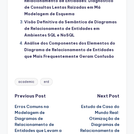
Relacionamento de Entidades: Diagnóstico
de Consultas Lentas Raizadas em Má
Modelagem de Esquema
Visão Definitiva da Semântica de Diagramas
de Relacionamento de Entidades em
Ambientes SQL e NoSQL
Análise dos Componentes dos Elementos do
Diagrama de Relacionamento de Entidades
que Mais Frequentemente Geram Confusão
Tags:
academic
erd
Post
Previous Post
Next Post
Erros Comuns na
Estudo de Caso do
navigation
Modelagem de
Mundo Real:
Diagramas de
Otimização de
Relacionamento de
Diagramas de
Entidades que Levam a
Relacionamento de