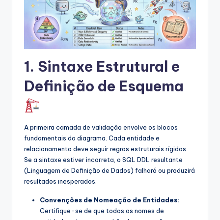
s
t
r
y
1. Sintaxe Estrutural e
U
Definição de Esquema
p
d
a
A primeira camada de validação envolve os blocos
fundamentais do diagrama. Cada entidade e
t
relacionamento deve seguir regras estruturais rígidas.
e
Se a sintaxe estiver incorreta, o SQL DDL resultante
(Linguagem de Definição de Dados) falhará ou produzirá
s
resultados inesperados.
Convenções de Nomeação de Entidades:
Certifique-se de que todos os nomes de