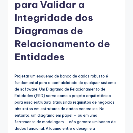
g
para Validar a
u
Integridade dos
e
Diagramas de
s
e
Relacionamento de
-
Entidades
A
I
Projetar um esquema de banco de dados robusto é
I
fundamental para a confiabilidade de qualquer sistema
n
de software. Um Diagrama de Relacionamento de
Entidades (ERD) serve como o projeto arquitetônico
si
para essa estrutura, traduzindo requisitos de negócios
g
abstratos em estruturas de dados concretas. No
entanto, um diagrama em papel — ou em uma
h
ferramenta de modelagem — não garante um banco de
t
dados funcional. A lacuna entre o design e a