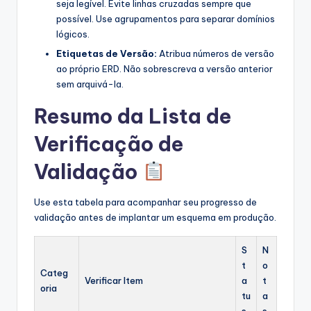
seja legível. Evite linhas cruzadas sempre que
possível. Use agrupamentos para separar domínios
lógicos.
Etiquetas de Versão:
Atribua números de versão
ao próprio ERD. Não sobrescreva a versão anterior
sem arquivá-la.
Resumo da Lista de
Verificação de
Validação
Use esta tabela para acompanhar seu progresso de
validação antes de implantar um esquema em produção.
S
N
t
o
Categ
Verificar Item
a
t
oria
tu
a
s
s