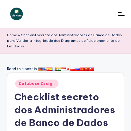
Skip
to
V
content
iz
Home
»
Checklist secreto dos Administradores de Banco de Dados
para Validar a Integridade dos Diagramas de Relacionamento de
N
Entidades
o
t
Read this post in:
e
P
Posted
Database Design
in
o
Checklist secreto
r
dos Administradores
t
de Banco de Dados
u