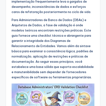
implementação frequentemente leva a gargalos de
s
desempenho, inconsistências de dados e esforços
&
caros de refatoração posteriormente no ciclo de vida.
S
Para Administradores de Banco de Dados (DBAs) e
Arquitetos de Dados, a fase de validação é onde
o
modelos teóricos encontram restrições práticas. Este
f
guia fornece uma checklist técnica e abrangente para
garantir a integridade dos Diagramas de
t
Relacionamento de Entidades. Vamos além da sintaxe
w
básica para examinar a consistência lógica, padrões de
normalização, aplicação de restrições e práticas de
a
documentação. Ao seguir esses princípios, você
r
estabelece uma base sólida que suporta escalabilidade
e manutenibilidade sem depender de fornecedores
e
específicos de software ou ferramentas proprietárias.
I
n
d
u