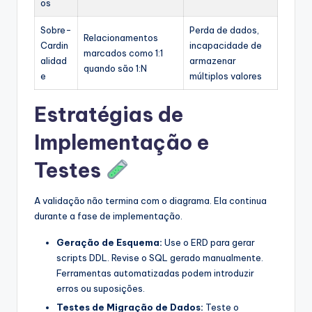
os
Sobre-
Perda de dados,
Relacionamentos
Cardin
incapacidade de
marcados como 1:1
alidad
armazenar
quando são 1:N
e
múltiplos valores
Estratégias de
Implementação e
Testes
A validação não termina com o diagrama. Ela continua
durante a fase de implementação.
Geração de Esquema:
Use o ERD para gerar
scripts DDL. Revise o SQL gerado manualmente.
Ferramentas automatizadas podem introduzir
erros ou suposições.
Testes de Migração de Dados:
Teste o