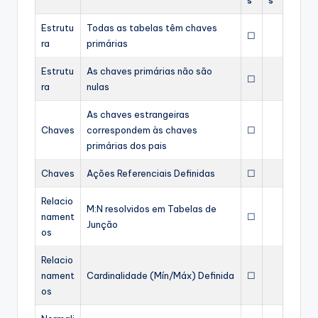
Estrutu
Todas as tabelas têm chaves
☐
ra
primárias
Estrutu
As chaves primárias não são
☐
ra
nulas
As chaves estrangeiras
Chaves
correspondem às chaves
☐
primárias dos pais
Chaves
Ações Referenciais Definidas
☐
Relacio
M:N resolvidos em Tabelas de
nament
☐
Junção
os
Relacio
nament
Cardinalidade (Mín/Máx) Definida
☐
os