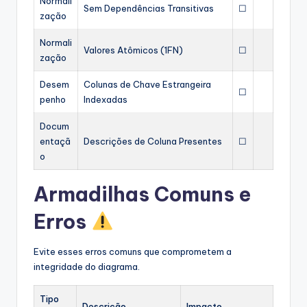
Normali
Sem Dependências Transitivas
☐
zação
Normali
Valores Atômicos (1FN)
☐
zação
Desem
Colunas de Chave Estrangeira
☐
penho
Indexadas
Docum
entaçã
Descrições de Coluna Presentes
☐
o
Armadilhas Comuns e
Erros
Evite esses erros comuns que comprometem a
integridade do diagrama.
Tipo
Descrição
Impacto