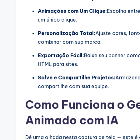
si
Animações com Um Clique:
Escolha entre
um único clique.
g
Personalização Total:
Ajuste cores, fon
h
combinar com sua marca.
t
Exportação Fácil:
Baixe seu banner como
s
HTML para sites.
&
Salve e Compartilhe Projetos:
Armazene 
compartilhe com sua equipe.
S
o
Como Funciona o Ge
ft
Animado com IA
w
Dê uma olhada nesta captura de tela — este 