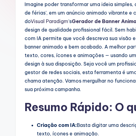
u
Imagine poder transformar uma ideia simples,
de férias’, em um anúncio animado vibrante e
g
do
Visual Paradigm
’s
Gerador de Banner Anim
u
design de qualidade profissional fácil. Sem ha
com IA permite que você descreva sua visão e
e
banner animado e bem acabado. A melhor part
s
texto, cores, ícones e animações — usando um 
design à sua disposição. Seja você um profis
e
gestor de redes sociais, esta ferramenta é um
-
chama atenção. Vamos mergulhar no funcionam
sua próxima campanha.
A
Resumo Rápido: O q
I
I
Criação com IA:
Basta digitar uma descr
n
texto, ícones e animação.