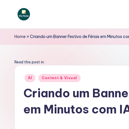
Skip
to
V
content
iz
Home
»
Criando um Banner Festivo de Férias em Minutos co
N
o
Read this post in:
t
Posted
AI
Content & Visual
in
e
Criando um Banner
P
em Minutos com I
o
rt