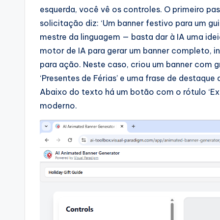
a
esquerda, você vê os controles. O primeiro pa
r
solicitação diz: ‘Um banner festivo para um gui
mestre da linguagem — basta dar à IA uma idei
e
motor de IA para gerar um banner completo, in
I
para ação. Neste caso, criou um banner com g
‘Presentes de Férias’ e uma frase de destaque q
n
Abaixo do texto há um botão com o rótulo ‘Exp
d
moderno.
u
s
tr
y
U