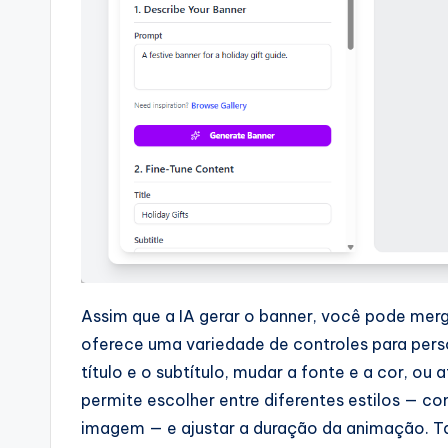
p
d
a
t
e
s
Assim que a IA gerar o banner, você pode merg
oferece uma variedade de controles para pers
título e o subtítulo, mudar a fonte e a cor, ou
permite escolher entre diferentes estilos — c
imagem — e ajustar a duração da animação. T