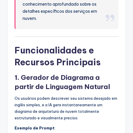
conhecimento aprofundado sobre os
s
detalhes específicos dos serviços em
t
nuvem.
r
y
U
Funcionalidades e
p
Recursos Principais
d
a
1. Gerador de Diagrama a
partir de Linguagem Natural
t
e
Os usuários podem descrever seu sistema desejado em
s
inglês simples, e a IA gera instantaneamente um
diagrama de arquitetura de nuvem totalmente
estruturado e visualmente preciso.
Exemplo de Prompt
: