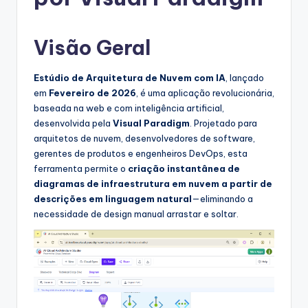
g
u
Visão Geral
e
s
Estúdio de Arquitetura de Nuvem com IA
, lançado
e
em
Fevereiro de 2026
, é uma aplicação revolucionária,
baseada na web e com inteligência artificial,
-
desenvolvida pela
Visual Paradigm
. Projetado para
A
arquitetos de nuvem, desenvolvedores de software,
gerentes de produtos e engenheiros DevOps, esta
I
ferramenta permite o
criação instantânea de
I
diagramas de infraestrutura em nuvem a partir de
descrições em linguagem natural
—eliminando a
n
necessidade de design manual arrastar e soltar.
si
g
h
t