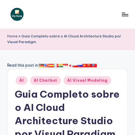
Skip
to
V
content
iz
Home
»
Guia Completo sobre o AI Cloud Architecture Studio por
Visual Paradigm
N
o
t
Read this post in:
e
Posted
AI
AI Chatbot
AI Visual Modeling
P
in
Guia Completo sobre
o
r
o AI Cloud
t
Architecture Studio
u
por Visual Paradigm