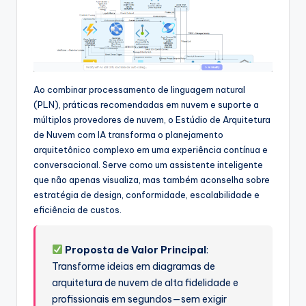
s
&
S
o
Ao combinar processamento de linguagem natural
f
(PLN), práticas recomendadas em nuvem e suporte a
t
múltiplos provedores de nuvem, o Estúdio de Arquitetura
de Nuvem com IA transforma o planejamento
w
arquitetônico complexo em uma experiência contínua e
a
conversacional. Serve como um assistente inteligente
que não apenas visualiza, mas também aconselha sobre
r
estratégia de design, conformidade, escalabilidade e
e
eficiência de custos.
I
Proposta de Valor Principal
:
n
Transforme ideias em diagramas de
d
arquitetura de nuvem de alta fidelidade e
profissionais em segundos—sem exigir
u