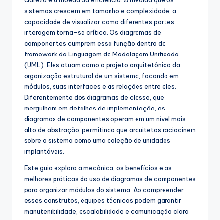
sistemas crescem em tamanho e complexidade, a
s
capacidade de visualizar como diferentes partes
t
interagem torna-se crítica. Os diagramas de
componentes cumprem essa função dentro do
r
framework da Linguagem de Modelagem Unificada
y
(UML). Eles atuam como o projeto arquitetônico da
organização estrutural de um sistema, focando em
U
módulos, suas interfaces e as relações entre eles.
p
Diferentemente dos diagramas de classe, que
mergulham em detalhes de implementação, os
d
diagramas de componentes operam em um nível mais
a
alto de abstração, permitindo que arquitetos raciocinem
sobre o sistema como uma coleção de unidades
t
implantáveis.
e
Este guia explora a mecânica, os benefícios e as
s
melhores práticas do uso de diagramas de componentes
para organizar módulos do sistema. Ao compreender
esses construtos, equipes técnicas podem garantir
manutenibilidade, escalabilidade e comunicação clara