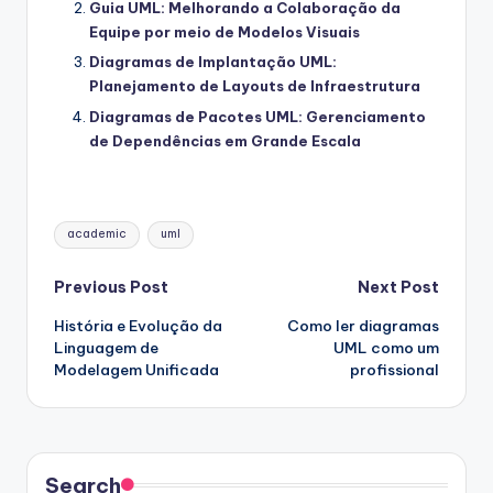
Guia UML: Melhorando a Colaboração da
Equipe por meio de Modelos Visuais
Diagramas de Implantação UML:
Planejamento de Layouts de Infraestrutura
Diagramas de Pacotes UML: Gerenciamento
de Dependências em Grande Escala
Tags:
academic
uml
Post
Previous Post
Next Post
História e Evolução da
Como ler diagramas
navigation
Linguagem de
UML como um
Modelagem Unificada
profissional
Search