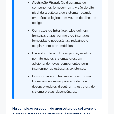
s
Abstração Visual:
Os diagramas de
componentes fornecem uma visão de alto
&
nível da arquitetura do sistema, focando
em módulos lógicos em vez de detalhes de
S
código.
o
Contratos de Interface:
Eles definem
fronteiras claras por meio de interfaces
f
fornecidas e necessárias, reduzindo o
t
acoplamento entre módulos.
w
Escalabilidade:
Uma organização eficaz
permite que os sistemas cresçam
a
adicionando novos componentes sem
interromper as estruturas existentes.
r
Comunicação:
Eles servem como uma
e
linguagem universal para arquitetos e
I
desenvolvedores discutirem a estrutura do
sistema e suas dependências.
n
d
Na complexa paisagem da arquitetura de software, a
u
clareza é a moeda da eficiência. À medida que os