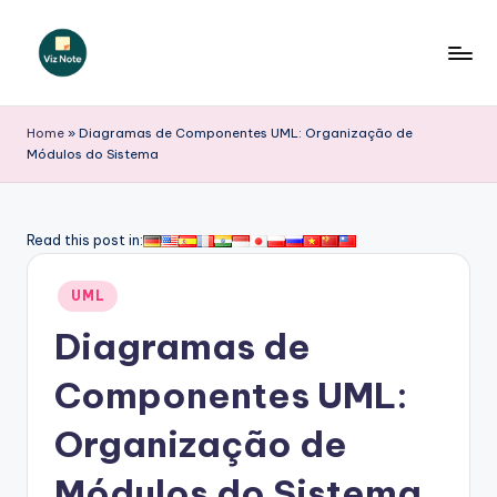
Skip
to
V
content
iz
Home
»
Diagramas de Componentes UML: Organização de
Módulos do Sistema
N
o
t
Read this post in:
e
Posted
UML
P
in
Diagramas de
o
r
Componentes UML:
t
Organização de
u
Módulos do Sistema