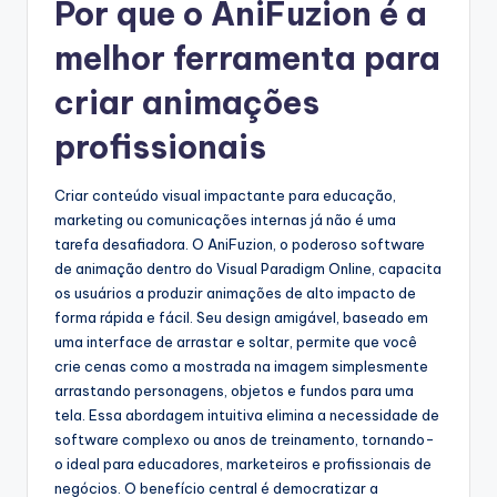
Por que o AniFuzion é a
s
&
melhor ferramenta para
S
criar animações
o
profissionais
f
t
Criar conteúdo visual impactante para educação,
marketing ou comunicações internas já não é uma
w
tarefa desafiadora. O AniFuzion, o poderoso software
a
de animação dentro do Visual Paradigm Online, capacita
os usuários a produzir animações de alto impacto de
r
forma rápida e fácil. Seu design amigável, baseado em
e
uma interface de arrastar e soltar, permite que você
crie cenas como a mostrada na imagem simplesmente
I
arrastando personagens, objetos e fundos para uma
n
tela. Essa abordagem intuitiva elimina a necessidade de
software complexo ou anos de treinamento, tornando-
d
o ideal para educadores, marketeiros e profissionais de
u
negócios. O benefício central é democratizar a