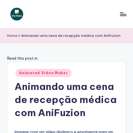
Skip
to
V
content
iz
Home
»
Animando uma cena de recepção médica com AniFuzion
N
o
Read this post in:
t
Posted
e
Animated Video Maker
in
P
Animando uma cena
o
de recepção médica
r
com AniFuzion
t
u
Imagine criar um vídeo dinâmico e envolvente para um