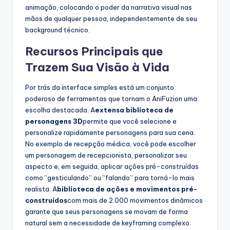
animação, colocando o poder da narrativa visual nas
s
mãos de qualquer pessoa, independentemente de seu
t
background técnico.
r
Recursos Principais que
y
Trazem Sua Visão à Vida
U
Por trás da interface simples está um conjunto
p
poderoso de ferramentas que tornam o AniFuzion uma
escolha destacada. A
extensa biblioteca de
d
personagens 3D
permite que você selecione e
a
personalize rapidamente personagens para sua cena.
No exemplo de recepção médica, você pode escolher
t
um personagem de recepcionista, personalizar seu
e
aspecto e, em seguida, aplicar ações pré-construídas
como “gesticulando” ou “falando” para torná-lo mais
s
realista. A
biblioteca de ações e movimentos pré-
construídos
com mais de 2.000 movimentos dinâmicos
garante que seus personagens se movam de forma
natural sem a necessidade de keyframing complexo.