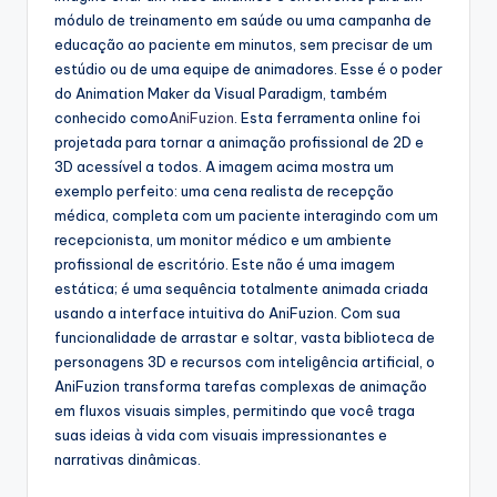
g
módulo de treinamento em saúde ou uma campanha de
u
educação ao paciente em minutos, sem precisar de um
e
estúdio ou de uma equipe de animadores. Esse é o poder
do Animation Maker da Visual Paradigm, também
s
conhecido como
AniFuzion
. Esta ferramenta online foi
e
projetada para tornar a animação profissional de 2D e
3D acessível a todos. A imagem acima mostra um
-
exemplo perfeito: uma cena realista de recepção
A
médica, completa com um paciente interagindo com um
recepcionista, um monitor médico e um ambiente
I
profissional de escritório. Este não é uma imagem
I
estática; é uma sequência totalmente animada criada
usando a interface intuitiva do AniFuzion. Com sua
n
funcionalidade de arrastar e soltar, vasta biblioteca de
si
personagens 3D e recursos com inteligência artificial, o
AniFuzion transforma tarefas complexas de animação
g
em fluxos visuais simples, permitindo que você traga
h
suas ideias à vida com visuais impressionantes e
narrativas dinâmicas.
t