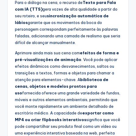
Para o diálogo na cena, o recurso de
Texto para Fala
com IA (TTS)
gera vozes de alta qualidade a partir do
seu roteiro, e seu
sincronização automática de
lábios
garante que os movimentos da boca do
personagem correspondam perfeitamente às palavras
faladas, adicionando uma camada de realismo que seria
difícil de alcançar manualmente.
Aprimore ainda mais sua cena com
efeitos de forma e
pré-visualizações de animação
. Você pode aplicar
efeitos dinâmicos como desvanecimentos, saltos ou
transições a textos, formas e objetos para chamar a
atenção para elementos-chave. A
biblioteca de
cenas, objetos e modelos prontos para
uso
fornecida oferece uma grande variedade de fundos,
móveis e outros elementos ambientais, permitindo que
você monte rapidamente um ambiente detalhado de
escritório médico. A capacidade de
exportar como
MP4 ou criar flipbooks interativos
significa que você
pode compartilhar seu produto final como um vídeo ou
uma experiência interativa baseada na web, perfeita