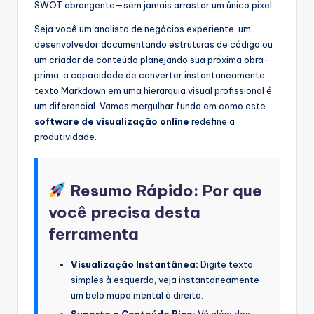
SWOT abrangente—sem jamais arrastar um único pixel.
s
Seja você um analista de negócios experiente, um
&
desenvolvedor documentando estruturas de código ou
S
um criador de conteúdo planejando sua próxima obra-
prima, a capacidade de converter instantaneamente
o
texto Markdown em uma hierarquia visual profissional é
f
um diferencial. Vamos mergulhar fundo em como este
software de visualização online
redefine a
t
produtividade.
w
a
Resumo Rápido: Por que
r
você precisa desta
e
ferramenta
I
n
Visualização Instantânea:
Digite texto
simples à esquerda, veja instantaneamente
d
um belo mapa mental à direita.
u
Suporte a Conteúdo Rico:
Vá além dos