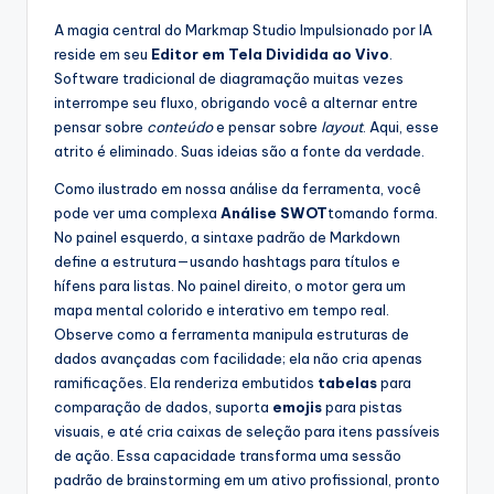
A magia central do Markmap Studio Impulsionado por IA
reside em seu
Editor em Tela Dividida ao Vivo
.
Software tradicional de diagramação muitas vezes
interrompe seu fluxo, obrigando você a alternar entre
pensar sobre
conteúdo
e pensar sobre
layout
. Aqui, esse
atrito é eliminado. Suas ideias são a fonte da verdade.
Como ilustrado em nossa análise da ferramenta, você
pode ver uma complexa
Análise SWOT
tomando forma.
No painel esquerdo, a sintaxe padrão de Markdown
define a estrutura—usando hashtags para títulos e
hífens para listas. No painel direito, o motor gera um
mapa mental colorido e interativo em tempo real.
Observe como a ferramenta manipula estruturas de
dados avançadas com facilidade; ela não cria apenas
ramificações. Ela renderiza embutidos
tabelas
para
comparação de dados, suporta
emojis
para pistas
visuais, e até cria caixas de seleção para itens passíveis
de ação. Essa capacidade transforma uma sessão
padrão de brainstorming em um ativo profissional, pronto