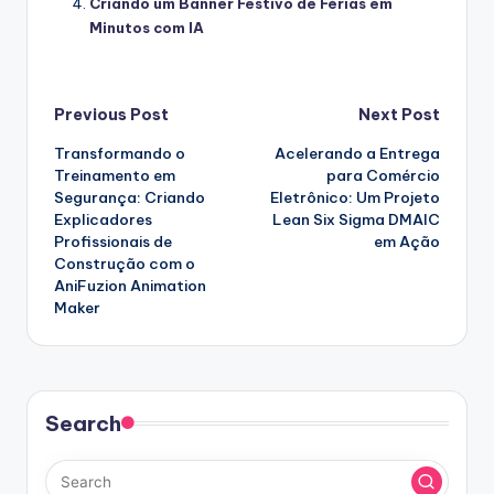
Criando um Banner Festivo de Férias em
Minutos com IA
Post
Previous Post
Next Post
Transformando o
Acelerando a Entrega
navigation
Treinamento em
para Comércio
Segurança: Criando
Eletrônico: Um Projeto
Explicadores
Lean Six Sigma DMAIC
Profissionais de
em Ação
Construção com o
AniFuzion Animation
Maker
Search