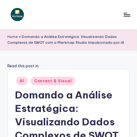
Skip
to
V
content
iz
Home
»
Domando a Análise Estratégica: Visualizando Dados
Complexos de SWOT com o Markmap Studio Impulsionado por IA
N
o
t
Read this post in:
e
Posted
AI
Content & Visual
P
in
Domando a Análise
o
Estratégica:
r
t
Visualizando Dados
u
Complexos de SWOT