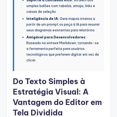
simples balões com tabelas, emojis, links e
s
caixas de seleção.
t
Inteligência de IA:
Gere mapas inteiros a
r
partir de um prompt ou peça à IA para resumir
seus diagramas existentes para relatórios.
y
Amigável para Desenvolvedores:
U
Baseado na sintaxe Markdown, tornando-se
a ferramenta perfeita para usuários
p
tecnológicos que preferem digitar em vez de
d
clicar.
a
t
Do Texto Simples à
e
Estratégia Visual: A
s
Vantagem do Editor em
Tela Dividida