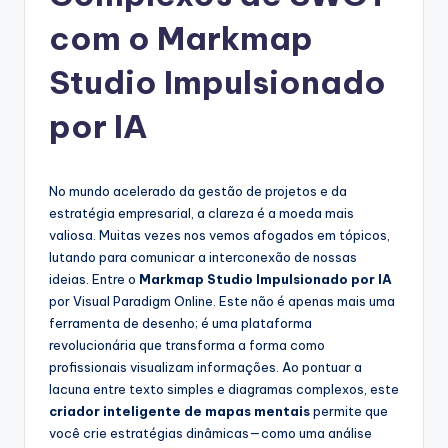
g
com o Markmap
u
e
Studio Impulsionado
s
por IA
e
-
No mundo acelerado da gestão de projetos e da
A
estratégia empresarial, a clareza é a moeda mais
I
valiosa. Muitas vezes nos vemos afogados em tópicos,
lutando para comunicar a interconexão de nossas
I
ideias. Entre o
Markmap Studio Impulsionado por IA
n
por Visual Paradigm Online. Este não é apenas mais uma
ferramenta de desenho; é uma plataforma
si
revolucionária que transforma a forma como
g
profissionais visualizam informações. Ao pontuar a
lacuna entre texto simples e diagramas complexos, este
h
criador inteligente de mapas mentais
permite que
t
você crie estratégias dinâmicas—como uma análise