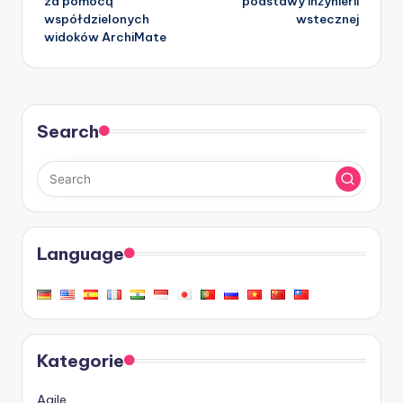
za pomocą
podstawy inżynierii
współdzielonych
wstecznej
widoków ArchiMate
Search
Language
Kategorie
Agile