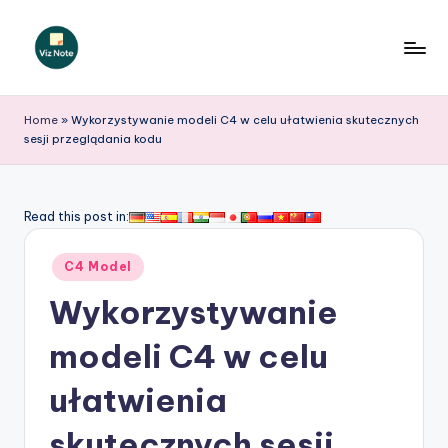
Skip
to
V
content
iz
Home
»
Wykorzystywanie modeli C4 w celu ułatwienia skutecznych
sesji przeglądania kodu
N
o
t
Read this post in:
e
Posted
C4 Model
P
in
Wykorzystywanie
o
li
modeli C4 w celu
s
ułatwienia
h
skutecznych sesji