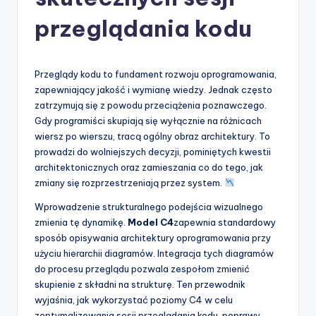
-
A
przeglądania kodu
I
I
Przeglądy kodu to fundament rozwoju oprogramowania,
n
zapewniający jakość i wymianę wiedzy. Jednak często
zatrzymują się z powodu przeciążenia poznawczego.
si
Gdy programiści skupiają się wyłącznie na różnicach
g
wiersz po wierszu, tracą ogólny obraz architektury. To
prowadzi do wolniejszych decyzji, pominiętych kwestii
h
architektonicznych oraz zamieszania co do tego, jak
t
zmiany się rozprzestrzeniają przez system.
s
Wprowadzenie strukturalnego podejścia wizualnego
zmienia tę dynamikę.
Model C4
zapewnia standardowy
&
sposób opisywania architektury oprogramowania przy
S
użyciu hierarchii diagramów. Integracja tych diagramów
do procesu przeglądu pozwala zespołom zmienić
o
skupienie z składni na strukturę. Ten przewodnik
f
wyjaśnia, jak wykorzystać poziomy C4 w celu
zoptymalizowania sesji przeglądania kodu, poprawy