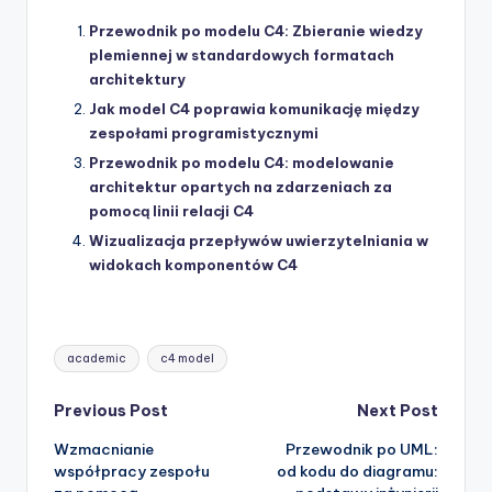
Przewodnik po modelu C4: Zbieranie wiedzy
plemiennej w standardowych formatach
architektury
Jak model C4 poprawia komunikację między
zespołami programistycznymi
Przewodnik po modelu C4: modelowanie
architektur opartych na zdarzeniach za
pomocą linii relacji C4
Wizualizacja przepływów uwierzytelniania w
widokach komponentów C4
Tags:
academic
c4 model
Post
Previous Post
Next Post
Wzmacnianie
Przewodnik po UML:
navigation
współpracy zespołu
od kodu do diagramu: