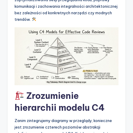
t
komunikacji i zachowania integralności architektonicznej
w
bez zależności od konkretnych narzędzi czy modnych
trendów.
a
r
e
I
n
d
u
s
Zrozumienie
t
hierarchii modelu C4
r
y
Zanim zintegrujemy diagramy w przeglądy, konieczne
jest zrozumienie czterech poziomów abstrakcji
U