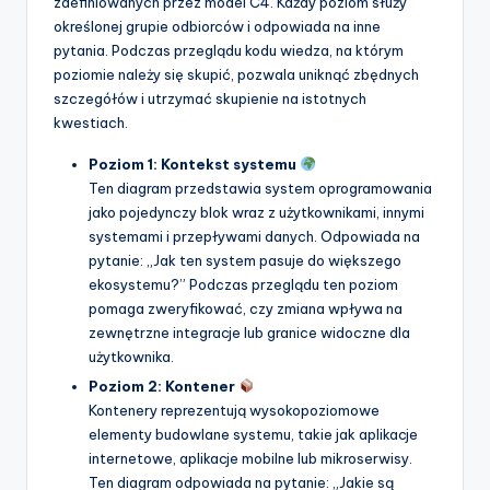
zdefiniowanych przez model C4. Każdy poziom służy
p
określonej grupie odbiorców i odpowiada na inne
pytania. Podczas przeglądu kodu wiedza, na którym
d
poziomie należy się skupić, pozwala uniknąć zbędnych
a
szczegółów i utrzymać skupienie na istotnych
kwestiach.
t
Poziom 1: Kontekst systemu
e
Ten diagram przedstawia system oprogramowania
s
jako pojedynczy blok wraz z użytkownikami, innymi
systemami i przepływami danych. Odpowiada na
pytanie: „Jak ten system pasuje do większego
ekosystemu?” Podczas przeglądu ten poziom
pomaga zweryfikować, czy zmiana wpływa na
zewnętrzne integracje lub granice widoczne dla
użytkownika.
Poziom 2: Kontener
Kontenery reprezentują wysokopoziomowe
elementy budowlane systemu, takie jak aplikacje
internetowe, aplikacje mobilne lub mikroserwisy.
Ten diagram odpowiada na pytanie: „Jakie są