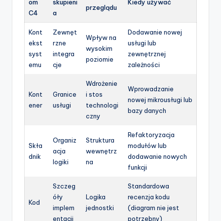
om
skupieni
Kiedy używać
przeglądu
C4
a
Kont
Zewnęt
Dodawanie nowej
Wpływ na
ekst
rzne
usługi lub
wysokim
syst
integra
zewnętrznej
poziomie
emu
cje
zależności
Wdrożenie
Wprowadzanie
Kont
Granice
i stos
nowej mikrousługi lub
ener
usługi
technologi
bazy danych
czny
Refaktoryzacja
Organiz
Struktura
Skła
modułów lub
acja
wewnętrz
dnik
dodawanie nowych
logiki
na
funkcji
Szczeg
Standardowa
óły
Logika
recenzja kodu
Kod
implem
jednostki
(diagram nie jest
entacji
potrzebny)