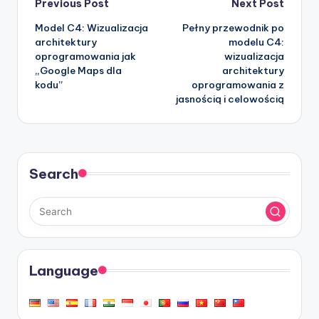
Post
Previous Post
Next Post
Model C4: Wizualizacja
Pełny przewodnik po
navigation
architektury
modelu C4:
oprogramowania jak
wizualizacja
„Google Maps dla
architektury
kodu”
oprogramowania z
jasnością i celowością
Search
Language