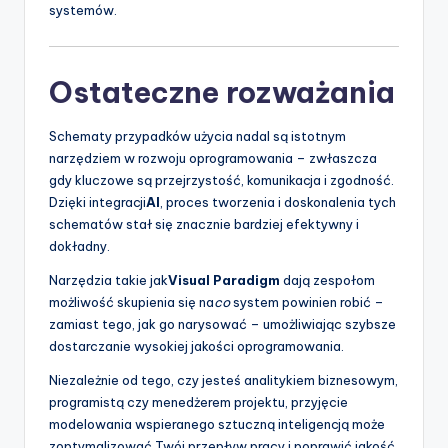
systemów.
Ostateczne rozważania
Schematy przypadków użycia nadal są istotnym
narzędziem w rozwoju oprogramowania – zwłaszcza
gdy kluczowe są przejrzystość, komunikacja i zgodność.
Dzięki integracji
AI
, proces tworzenia i doskonalenia tych
schematów stał się znacznie bardziej efektywny i
dokładny.
Narzędzia takie jak
Visual Paradigm
dają zespołom
możliwość skupienia się na
co
system powinien robić –
zamiast tego, jak go narysować – umożliwiając szybsze
dostarczanie wysokiej jakości oprogramowania.
Niezależnie od tego, czy jesteś analitykiem biznesowym,
programistą czy menedżerem projektu, przyjęcie
modelowania wspieranego sztuczną inteligencją może
zoptymalizować Twój przepływ pracy i poprawić jakość