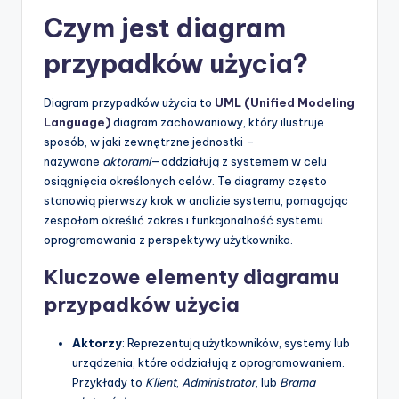
Czym jest diagram
p
d
przypadków użycia?
a
Diagram przypadków użycia to
UML (Unified Modeling
t
Language)
diagram zachowaniowy, który ilustruje
e
sposób, w jaki zewnętrzne jednostki –
nazywane
aktorami
—oddziałują z systemem w celu
s
osiągnięcia określonych celów. Te diagramy często
stanowią pierwszy krok w analizie systemu, pomagając
zespołom określić zakres i funkcjonalność systemu
oprogramowania z perspektywy użytkownika.
Kluczowe elementy diagramu
przypadków użycia
Aktorzy
: Reprezentują użytkowników, systemy lub
urządzenia, które oddziałują z oprogramowaniem.
Przykłady to
Klient
,
Administrator
, lub
Brama