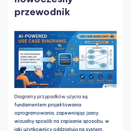
-
A
przewodnik
I
I
n
si
g
h
t
s
&
Diagramy przypadków użycia
są
fundamentem projektowania
S
oprogramowania, zapewniając jasny,
o
wizualny sposób na zapisanie sposobu, w
f
jaki użytkownicy oddziałują na system.