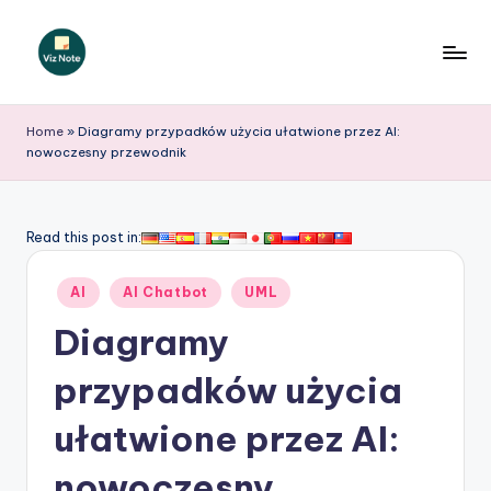
Skip
to
V
content
iz
Home
»
Diagramy przypadków użycia ułatwione przez AI:
nowoczesny przewodnik
N
o
t
Read this post in:
e
Posted
AI
AI Chatbot
UML
P
in
Diagramy
o
li
przypadków użycia
s
ułatwione przez AI:
h
nowoczesny