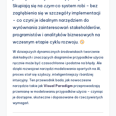
t
Skupiają się na
czym
co system robi – bez
w
zagłębienia się w szczegóły implementacji
a
– co czyni je idealnym narzędziem do
wyrównania zainteresowań stakeholderów,
r
programistów i analityków biznesowych na
e
wczesnym etapie cyklu rozwoju.
I
W dzisiejszych dynamicznych środowiskach tworzenie
n
dokładnych i znaczących diagramów przypadków użycia
d
ręcznie może być czasochłonne i podatne na błędy. Ale
dzięki rozwojowi narzędzi modelowania opartych na AI,
u
proces stał się szybszy, inteligentniejszy i bardziej
s
intuicyjny. Ten przewodnik bada, jak nowoczesne
narzędzia takie jak
Visual Paradigm
przeprowadzają
t
przemianę w modelowaniu przypadków użycia – czyniąc
r
je dostępne, skuteczne i dopasowane do rzeczywistych
wymagań.
y
U