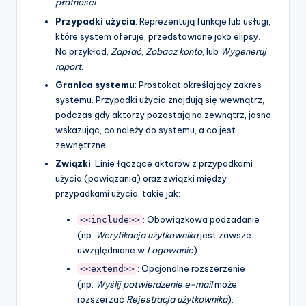
płatności
.
Przypadki użycia
: Reprezentują funkcje lub usługi,
które system oferuje, przedstawiane jako elipsy.
Na przykład,
Zapłać
,
Zobacz konto
, lub
Wygeneruj
raport
.
Granica systemu
: Prostokąt określający zakres
systemu. Przypadki użycia znajdują się wewnątrz,
podczas gdy aktorzy pozostają na zewnątrz, jasno
wskazując, co należy do systemu, a co jest
zewnętrzne.
Związki
: Linie łączące aktorów z przypadkami
użycia (powiązania) oraz związki między
przypadkami użycia, takie jak:
: Obowiązkowa podzadanie
<<include>>
(np.
Weryfikacja użytkownika
jest zawsze
uwzględniane w
Logowanie
).
: Opcjonalne rozszerzenie
<<extend>>
(np.
Wyślij potwierdzenie e-mail
może
rozszerzać
Rejestracja użytkownika
).