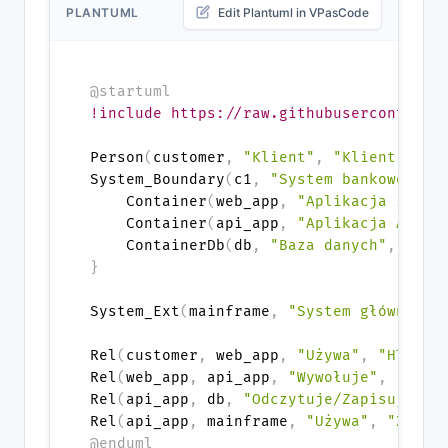
PLANTUML
Edit Plantuml in VPasCode
@startuml
!include https://raw.githubusercontent.
Person
(
customer
,
"Klient"
,
"Klient indy
System_Boundary
(
c1
,
"System bankowości 
    Container
(
web_app
,
"Aplikacja inter
    Container
(
api_app
,
"Aplikacja API"
,
    ContainerDb
(
db
,
"Baza danych"
,
"Baz
}
System_Ext
(
mainframe
,
"System główny ba
Rel
(
customer
,
 web_app
,
"Używa"
,
"HTTPS"
Rel
(
web_app
,
 api_app
,
"Wywołuje"
,
"JSON
Rel
(
api_app
,
 db
,
"Odczytuje/Zapisuje"
,
Rel
(
api_app
,
 mainframe
,
"Używa"
,
"XML/H
@enduml