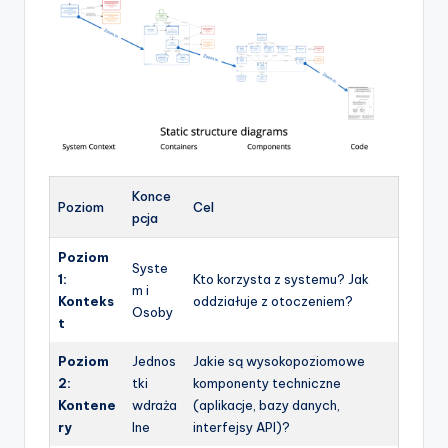
p
d
a
t
e
s
Konce
Poziom
Cel
pcja
Poziom
Syste
1:
Kto korzysta z systemu? Jak
m i
Konteks
oddziałuje z otoczeniem?
Osoby
t
Poziom
Jednos
Jakie są wysokopoziomowe
2:
tki
komponenty techniczne
Kontene
wdraża
(aplikacje, bazy danych,
ry
lne
interfejsy API)?