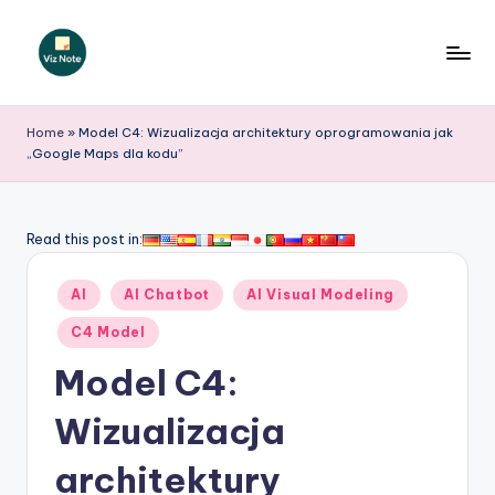
Skip
to
V
content
iz
Home
»
Model C4: Wizualizacja architektury oprogramowania jak
„Google Maps dla kodu”
N
o
t
Read this post in:
e
Posted
AI
AI Chatbot
AI Visual Modeling
P
in
C4 Model
o
Model C4:
li
s
Wizualizacja
h
architektury