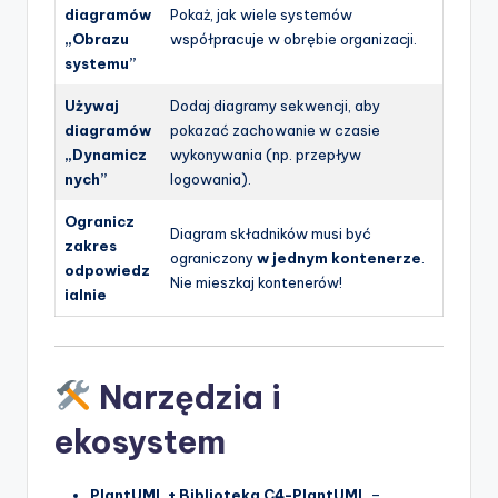
diagramów
Pokaż, jak wiele systemów
„Obrazu
współpracuje w obrębie organizacji.
systemu”
Używaj
Dodaj diagramy sekwencji, aby
diagramów
pokazać zachowanie w czasie
„Dynamicz
wykonywania (np. przepływ
nych”
logowania).
Ogranicz
Diagram składników musi być
zakres
ograniczony
w jednym kontenerze
.
odpowiedz
Nie mieszkaj kontenerów!
ialnie
Narzędzia i
ekosystem
PlantUML + Biblioteka C4-PlantUML
–