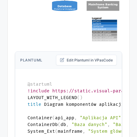
PLANTUML
Edit Plantuml in VPasCode
@startuml
!include https://static.visual-paradigm
LAYOUT_WITH_LEGEND
(
)
title
 Diagram komponentów aplikacji API 
Container
(
api_app
,
"Aplikacja API"
,
"Ja
ContainerDb
(
db
,
"Baza danych"
,
"Baza da
System_Ext
(
mainframe
,
"System główny ba