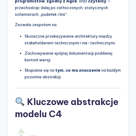
programistów
,
zgodny z Agile
, oraz
czytelny
—
t
przechodząc dalej po zatłoczonych, statycznych
w
schematach „pudełek i linii”.
a
Zezwala zespołom na:
r
Skuteczne przekazywanie architektury między
e
stakeholderami technicznymi i nie-technicznymi.
I
Zachowywanie spójnej dokumentacji poddanej
kontroli wersji.
n
Skupianie się na
tym, co ma znaczenie
na każdym
d
poziomie abstrakcji.
u
s
Kluczowe abstrakcje
t
modelu C4
r
y
U