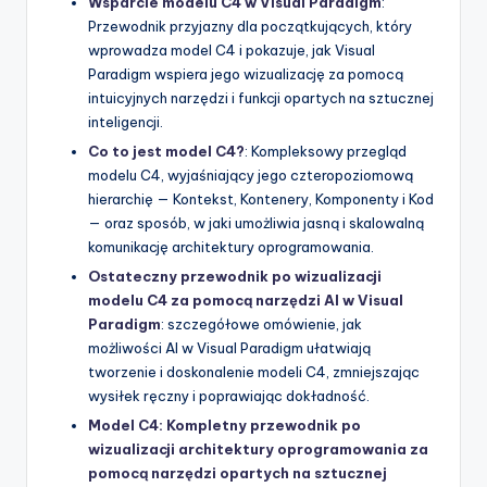
Wsparcie modelu C4 w Visual Paradigm
:
Przewodnik przyjazny dla początkujących, który
wprowadza model C4 i pokazuje, jak Visual
Paradigm wspiera jego wizualizację za pomocą
intuicyjnych narzędzi i funkcji opartych na sztucznej
inteligencji.
Co to jest model C4?
: Kompleksowy przegląd
modelu C4, wyjaśniający jego czteropoziomową
hierarchię — Kontekst, Kontenery, Komponenty i Kod
— oraz sposób, w jaki umożliwia jasną i skalowalną
komunikację architektury oprogramowania.
Ostateczny przewodnik po wizualizacji
modelu C4 za pomocą narzędzi AI w Visual
Paradigm
: szczegółowe omówienie, jak
możliwości AI w Visual Paradigm ułatwiają
tworzenie i doskonalenie modeli C4, zmniejszając
wysiłek ręczny i poprawiając dokładność.
Model C4: Kompletny przewodnik po
wizualizacji architektury oprogramowania za
pomocą narzędzi opartych na sztucznej