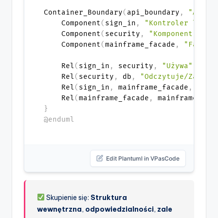
Container_Boundary
(
api_boundary
,
"Aplik
    Component
(
sign_in
,
"Kontroler logow
    Component
(
security
,
"Komponent zabe
    Component
(
mainframe_facade
,
"Facade
    Rel
(
sign_in
,
 security
,
"Używa"
)
    Rel
(
security
,
 db
,
"Odczytuje/Zapisu
    Rel
(
sign_in
,
 mainframe_facade
,
"Uży
    Rel
(
mainframe_facade
,
 mainframe
,
"U
}
@enduml
Edit Plantuml in VPasCode
Skupienie się:
Struktura
wewnętrzna
,
odpowiedzialności
,
zale