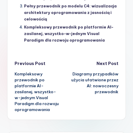
Pełny przewodnik po modelu C4: wizualizacja
architektury oprogramowania z jasnością i
celowością
Kompleksowy przewodnik po platformie AI-
zasilanej, wszystko-w-jednym Visual
Paradigm dla rozwoju oprogramowania
Post
Previous Post
Next Post
Kompleksowy
Diagramy przypadków
navigation
przewodnik po
użycia ułatwione przez
platformie AI-
AI: nowoczesny
zasilanej, wszystko-
przewodnik
w-jednym Visual
Paradigm dla rozwoju
oprogramowania