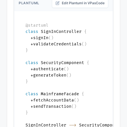
PLANTUML
Edit Plantuml in VPasCode
@startuml
class
 SignInController 
{
  +signIn
(
)
  +validateCredentials
(
)
}
class
 SecurityComponent 
{
  +authenticate
(
)
  +generateToken
(
)
}
class
 MainframeFacade 
{
  +fetchAccountData
(
)
  +sendTransaction
(
)
}
SignInController 
-->
 SecurityComponent 