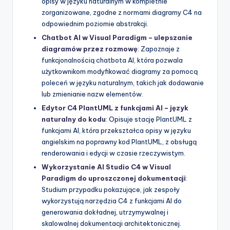
opisy w języku naturalnym w kompletnie
zorganizowane, zgodne z normami diagramy C4 na
odpowiednim poziomie abstrakcji.
Chatbot AI w Visual Paradigm – ulepszanie
diagramów przez rozmowę
: Zapoznaje z
funkcjonalnością chatbota AI, która pozwala
użytkownikom modyfikować diagramy za pomocą
poleceń w języku naturalnym, takich jak dodawanie
lub zmienianie nazw elementów.
Edytor C4 PlantUML z funkcjami AI – język
naturalny do kodu
: Opisuje stację PlantUML z
funkcjami AI, która przekształca opisy w języku
angielskim na poprawny kod PlantUML, z obsługą
renderowania i edycji w czasie rzeczywistym.
Wykorzystanie AI Studio C4 w Visual
Paradigm do uproszczonej dokumentacji
:
Studium przypadku pokazujące, jak zespoły
wykorzystują narzędzia C4 z funkcjami AI do
generowania dokładnej, utrzymywalnej i
skalowalnej dokumentacji architektonicznej.