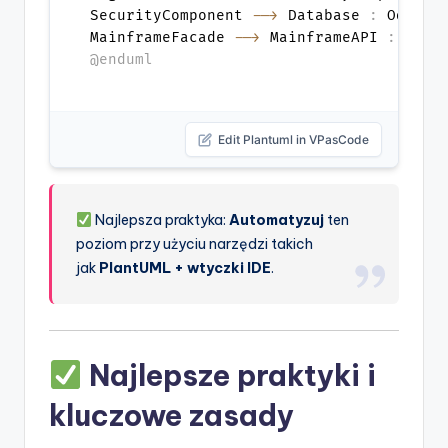
SecurityComponent 
-->
 Database 
:
 Odczytu
MainframeFacade 
-->
 MainframeAPI 
:
@enduml
Edit Plantuml in VPasCode
Najlepsza praktyka:
Automatyzuj
ten
poziom przy użyciu narzędzi takich
jak
PlantUML + wtyczki IDE
.
Najlepsze praktyki i
kluczowe zasady