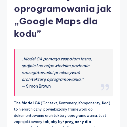
-
oprogramowania jak
A
I
„Google Maps dla
I
kodu”
n
si
g
„Model C4 pomaga zespołom jasno,
h
spójnie i na odpowiednim poziomie
szczegółowości przekazywać
t
architekturę oprogramowania.”
s
— Simon Brown
&
S
The
Model C4
(Context, Kontenery, Komponenty, Kod)
to hierarchiczny, powiększalny framework do
o
dokumentowania architektury oprogramowania. Jest
f
zaprojektowany tak, aby był
przyjazny dla