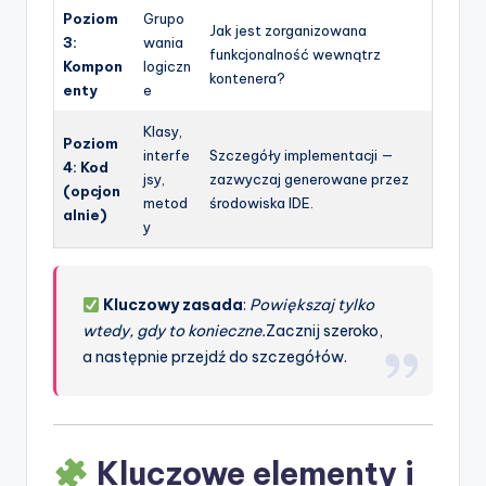
Poziom
Grupo
Jak jest zorganizowana
3:
wania
funkcjonalność wewnątrz
Kompon
logiczn
kontenera?
enty
e
Klasy,
Poziom
interfe
Szczegóły implementacji —
4: Kod
jsy,
zazwyczaj generowane przez
(opcjon
metod
środowiska IDE.
alnie)
y
Kluczowy zasada
:
Powiększaj tylko
wtedy, gdy to konieczne.
Zacznij szeroko,
a następnie przejdź do szczegółów.
Kluczowe elementy i