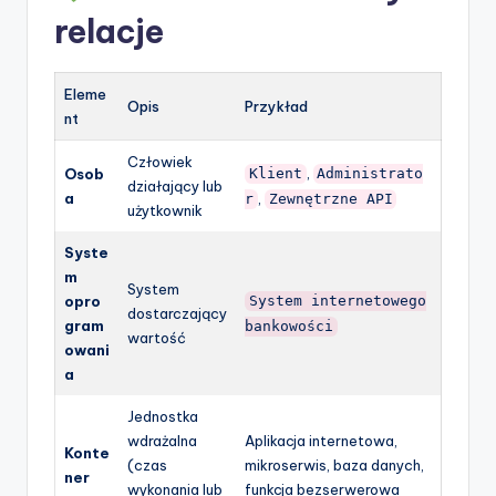
relacje
Eleme
Opis
Przykład
nt
Człowiek
,
Osob
Klient
Administrato
działający lub
a
,
r
Zewnętrzne API
użytkownik
Syste
m
System
opro
System internetowego
dostarczający
gram
bankowości
wartość
owani
a
Jednostka
wdrażalna
Aplikacja internetowa,
Konte
(czas
mikroserwis, baza danych,
ner
wykonania lub
funkcja bezserwerowa