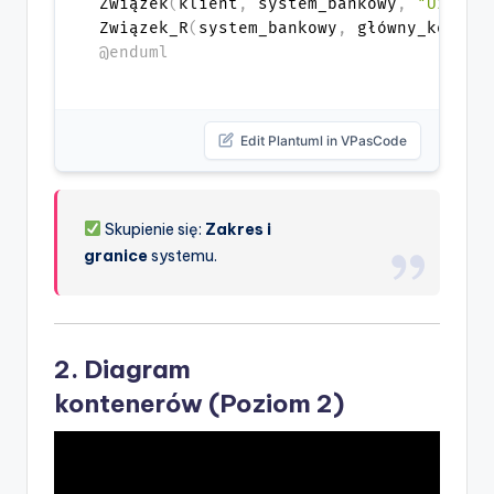
Związek
(
klient
,
 system_bankowy
,
"Używa"
Związek_R
(
system_bankowy
,
 główny_komput
@enduml
Edit Plantuml in VPasCode
Skupienie się:
Zakres i
granice
systemu.
2.
Diagram
kontenerów
(Poziom 2)