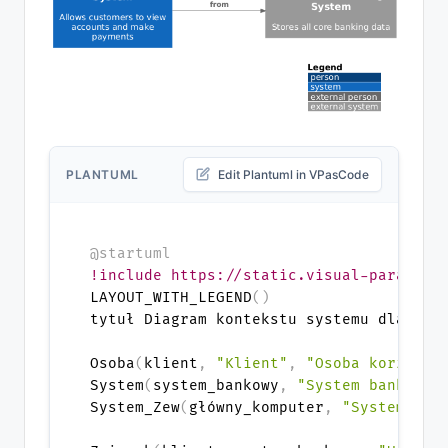
PLANTUML
Edit Plantuml in VPasCode
@startuml
!include https://static.visual-paradigm
LAYOUT_WITH_LEGEND
(
)
tytuł Diagram kontekstu systemu dla inte
Osoba
(
klient
,
"Klient"
,
"Osoba korzysta
System
(
system_bankowy
,
"System bankowoś
System_Zew
(
główny_komputer
,
"System ban