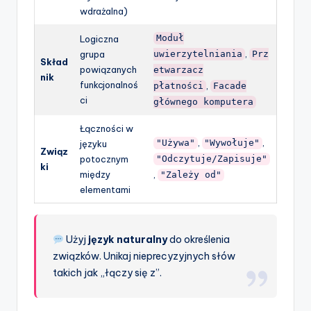
wdrażalna)
Moduł
Logiczna
,
grupa
uwierzytelniania
Prz
Skład
powiązanych
etwarzacz
nik
funkcjonalnoś
,
płatności
Facade
ci
głównego komputera
Łączności w
,
,
"Używa"
"Wywołuje"
języku
Związ
potocznym
"Odczytuje/Zapisuje"
ki
między
,
"Zależy od"
elementami
Użyj
język naturalny
do określenia
związków. Unikaj nieprecyzyjnych słów
takich jak „łączy się z”.