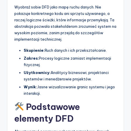
p
Wyobraź sobie DFD jako mapę ruchu danych. Nie
pokazuje konkretnego kodu ani sprzętu używanego, a
d
raczej logiczne ścieżki, które informacje przemykają. Ta
a
abstrakcja pozwala stakeholderom zrozumieć system na
wysokim poziomie, zanim przejdą do szczegółów
t
implementacji technicznej.
e
Skupienie:
Ruch danych i ich przekształcanie.
s
Zakres:
Procesy logiczne zamiast implementacji
fizycznej.
Użytkownicy:
Analitycy biznesowi, projektanci
systemów i menedżerowie projektów.
Wynik:
Jasne wizualizowanie granic systemu i jego
interakcji.
Podstawowe
elementy DFD