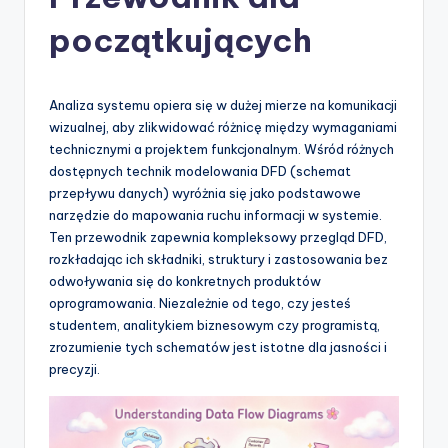
-
A
początkujących
I
I
Analiza systemu opiera się w dużej mierze na komunikacji
n
wizualnej, aby zlikwidować różnicę między wymaganiami
technicznymi a projektem funkcjonalnym. Wśród różnych
si
dostępnych technik modelowania DFD (schemat
g
przepływu danych) wyróżnia się jako podstawowe
narzędzie do mapowania ruchu informacji w systemie.
h
Ten przewodnik zapewnia kompleksowy przegląd DFD,
t
rozkładając ich składniki, struktury i zastosowania bez
odwoływania się do konkretnych produktów
s
oprogramowania. Niezależnie od tego, czy jesteś
&
studentem, analitykiem biznesowym czy programistą,
zrozumienie tych schematów jest istotne dla jasności i
S
precyzji.
o
f