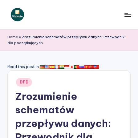
Skip
to
V
content
iz
Home
»
Zrozumienie schematów przepływu danych: Przewodnik
dla początkujących
N
o
t
Read this post in:
e
Posted
DFD
P
in
Zrozumienie
o
li
schematów
s
przepływu danych:
h
Przewodnik dla