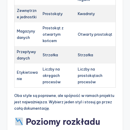
Zewnętrzn
Prostokąty
Kwadraty
e jednostki
Prostokąt z
Magazyny
otwartym
Otwarty prostokąt
danych
końcem
Przepływy
Strzałka
Strzałka
danych
Liczby na
Liczby na
Etykietowa
okręgach
prostokątach
nie
procesów
procesów
Oba style są poprawne, ale spójność w ramach projektu
jest najważniejsza. Wybierz jeden styl i stosuj go przez
całą dokumentację.
Poziomy rozkładu