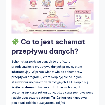
t
w
a
r
e
Co to jest schemat
I
n
przepływu danych?
d
Schemat przepływu danych to graficzne
u
przedstawienie przepływu danych przez system
s
informacyjny. W przeciwieństwie do schematów
przepływu programu, które skupiają się na logice
t
sterowania lub punktach decyzyjnych, DFD skupia się
r
ściśle na
danych
. Ilustruje, jak dane wchodzą do
systemu, jak są przetwarzane, gdzie są przechowywane
y
i gdzie opuszczają system. Ta różnica jest kluczowa,
U
ponieważ oddziela
co
systemu od
jak
.