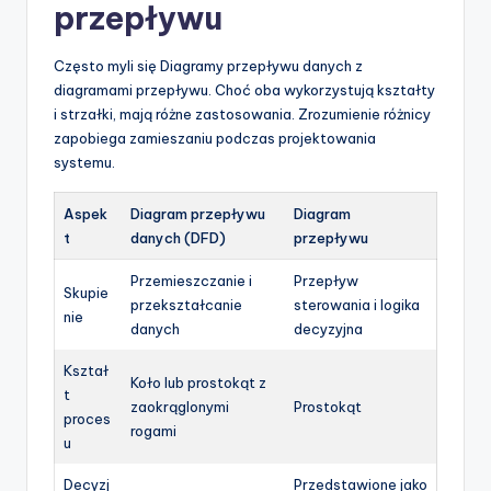
przepływu
Często myli się Diagramy przepływu danych z
diagramami przepływu. Choć oba wykorzystują kształty
i strzałki, mają różne zastosowania. Zrozumienie różnicy
zapobiega zamieszaniu podczas projektowania
systemu.
Aspek
Diagram przepływu
Diagram
t
danych (DFD)
przepływu
Przemieszczanie i
Przepływ
Skupie
przekształcanie
sterowania i logika
nie
danych
decyzyjna
Kształ
Koło lub prostokąt z
t
zaokrąglonymi
Prostokąt
proces
rogami
u
Decyzj
Przedstawione jako