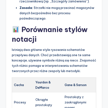
rzeczownikową (np. „Szczegóły zamówienia”).
Zasada:
Strzałki nie mogą przecinać magazynów
danych bezpośrednio bez procesu
pośredniczącego.
Porównanie stylów
notacji
Istnieją dwa główne style rysowania schematów
przepływu danych. Choć przedstawiają one te same
koncepcje, używane symbole różnią się nieco. Znajomość
tych różnic pomaga w interpretowaniu schematów
tworzonych przez różne zespoły lub metodyki.
Yourdon &
Cecha
Gane & Sarson
DeMarco
Prostokąty z
Okrągłe
Procesy
zaokrąglonymi
prostokąty
rogami