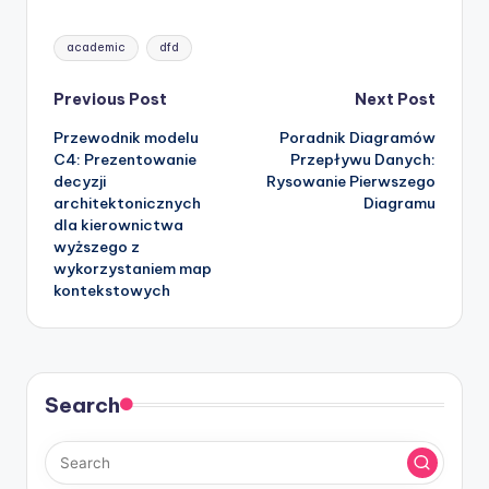
Tags:
academic
dfd
Post
Previous Post
Next Post
Przewodnik modelu
Poradnik Diagramów
navigation
C4: Prezentowanie
Przepływu Danych:
decyzji
Rysowanie Pierwszego
architektonicznych
Diagramu
dla kierownictwa
wyższego z
wykorzystaniem map
kontekstowych
Search