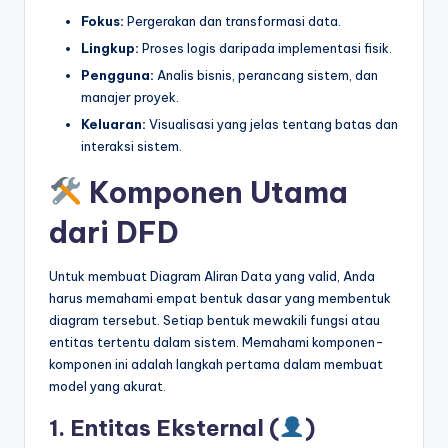
Fokus:
Pergerakan dan transformasi data.
t
Lingkup:
Proses logis daripada implementasi fisik.
r
Pengguna:
Analis bisnis, perancang sistem, dan
y
manajer proyek.
U
Keluaran:
Visualisasi yang jelas tentang batas dan
interaksi sistem.
p
Komponen Utama
d
a
dari DFD
t
Untuk membuat Diagram Aliran Data yang valid, Anda
e
harus memahami empat bentuk dasar yang membentuk
s
diagram tersebut. Setiap bentuk mewakili fungsi atau
entitas tertentu dalam sistem. Memahami komponen-
komponen ini adalah langkah pertama dalam membuat
model yang akurat.
1. Entitas Eksternal (
)