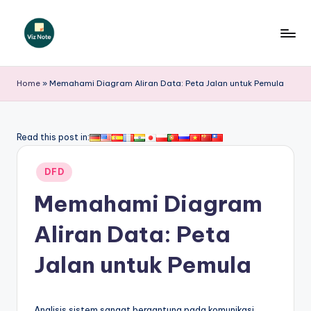
Skip
to
V
content
iz
Home
»
Memahami Diagram Aliran Data: Peta Jalan untuk Pemula
N
o
Read this post in:
t
Posted
e
DFD
in
I
Memahami Diagram
n
Aliran Data: Peta
d
Jalan untuk Pemula
o
n
Analisis sistem sangat bergantung pada komunikasi