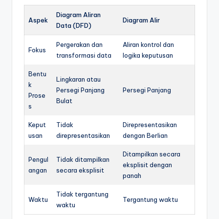
Diagram Aliran
Aspek
Diagram Alir
Data (DFD)
Pergerakan dan
Aliran kontrol dan
Fokus
transformasi data
logika keputusan
Bentu
Lingkaran atau
k
Persegi Panjang
Persegi Panjang
Prose
Bulat
s
Keput
Tidak
Direpresentasikan
usan
direpresentasikan
dengan Berlian
Ditampilkan secara
Pengul
Tidak ditampilkan
eksplisit dengan
angan
secara eksplisit
panah
Tidak tergantung
Waktu
Tergantung waktu
waktu