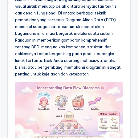
e
visual untuk menutup celah antara persyaratan teknis
si
dan desain fungsional. Di antara berbagai teknik
a
pemodelan yang tersedia, Diagram Aliran Data (DFD)
menonjol sebagai alat dasar untuk memetakan
n
bagaimana informasi bergerak melalui suatu sistem.
-
Panduan ini memberikan gambaran komprehensif
tentang DFD, menguraikan komponen, struktur, dan
A
aplikasinya tanpa bergantung pada produk perangkat
I
lunak tertentu. Baik Anda seorang mahasiswa, analis
bisnis, atau pengembang, memahami diagram ini sangat
I
penting untuk kejelasan dan ketepatan.
n
si
g
h
t
s