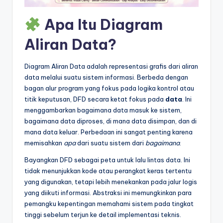
&
Apa Itu Diagram
S
o
Aliran Data?
f
Diagram Aliran Data adalah representasi grafis dari aliran
t
data melalui suatu sistem informasi. Berbeda dengan
w
bagan alur program yang fokus pada logika kontrol atau
titik keputusan, DFD secara ketat fokus pada
data
. Ini
a
menggambarkan bagaimana data masuk ke sistem,
r
bagaimana data diproses, di mana data disimpan, dan di
mana data keluar. Perbedaan ini sangat penting karena
e
memisahkan
apa
dari suatu sistem dari
bagaimana
.
I
Bayangkan DFD sebagai peta untuk lalu lintas data. Ini
n
tidak menunjukkan kode atau perangkat keras tertentu
yang digunakan, tetapi lebih menekankan pada jalur logis
d
yang diikuti informasi. Abstraksi ini memungkinkan para
u
pemangku kepentingan memahami sistem pada tingkat
tinggi sebelum terjun ke detail implementasi teknis.
s