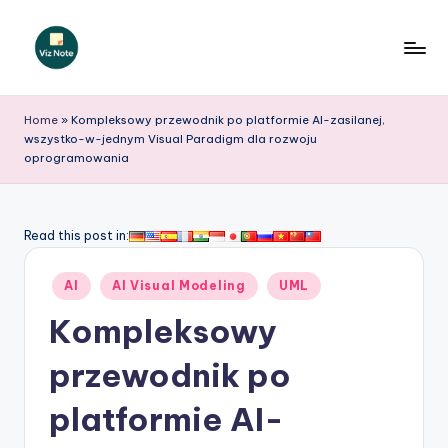
Skip
to
V
content
iz
Home
»
Kompleksowy przewodnik po platformie AI-zasilanej,
wszystko-w-jednym Visual Paradigm dla rozwoju
N
oprogramowania
o
t
Read this post in:
e
P
Posted
AI
AI Visual Modeling
UML
in
o
Kompleksowy
li
przewodnik po
s
platformie AI-
h