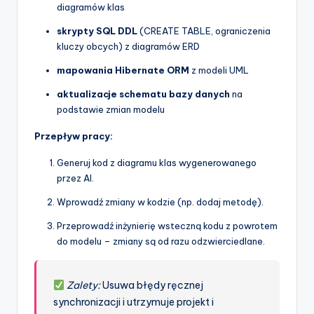
diagramów klas
skrypty SQL DDL
(CREATE TABLE, ograniczenia
kluczy obcych) z diagramów ERD
mapowania Hibernate ORM
z modeli UML
aktualizacje schematu bazy danych
na
podstawie zmian modelu
Przepływ pracy:
Generuj kod z diagramu klas wygenerowanego
przez AI.
Wprowadź zmiany w kodzie (np. dodaj metodę).
Przeprowadź inżynierię wsteczną kodu z powrotem
do modelu – zmiany są od razu odzwierciedlane.
Zalety:
Usuwa błędy ręcznej
synchronizacji i utrzymuje projekt i