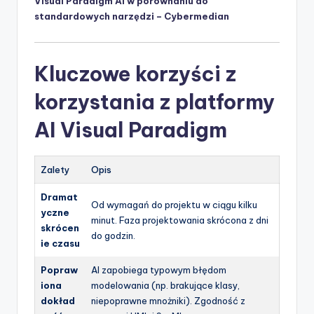
Visual Paradigm AI w porównaniu do
standardowych narzędzi – Cybermedian
Kluczowe korzyści z
korzystania z platformy
AI Visual Paradigm
Zalety
Opis
Dramat
Od wymagań do projektu w ciągu kilku
yczne
minut. Faza projektowania skrócona z dni
skrócen
do godzin.
ie czasu
Popraw
AI zapobiega typowym błędom
iona
modelowania (np. brakujące klasy,
dokład
niepoprawne mnożniki). Zgodność z