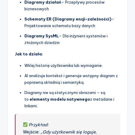
Diagramy działań
– Przepływy procesów
biznesowych
Schematy ER (Diagramy encji-zależności)
–
Projektowanie schematu bazy danych
Diagramy SysML
– Dla inżynierii systemów i
złożonych dziedzin
Jak to działa:
Wklej historię użytkownika lub wymaganie.
AI analizuje kontekst i generuje wstępny diagram z
poprawną składnią i semantyką.
Diagramy nie są statycznymi obrazami – są
to
elementy modelu natywnego
z metadane i
linkami.
Przykład:
Wejście:
„Gdy użytkownik się loguje,