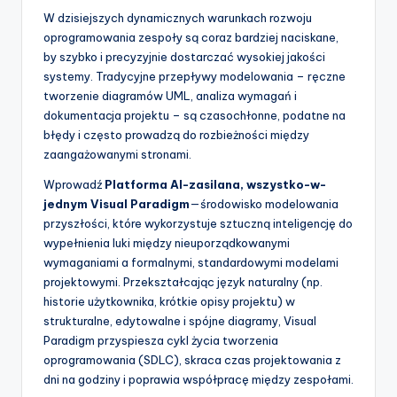
t
W dzisiejszych dynamicznych warunkach rozwoju
w
oprogramowania zespoły są coraz bardziej naciskane,
by szybko i precyzyjnie dostarczać wysokiej jakości
a
systemy. Tradycyjne przepływy modelowania – ręczne
r
tworzenie diagramów UML, analiza wymagań i
dokumentacja projektu – są czasochłonne, podatne na
e
błędy i często prowadzą do rozbieżności między
I
zaangażowanymi stronami.
n
Wprowadź
Platforma AI-zasilana, wszystko-w-
jednym Visual Paradigm
—środowisko modelowania
d
przyszłości, które wykorzystuje sztuczną inteligencję do
u
wypełnienia luki między nieuporządkowanymi
wymaganiami a formalnymi, standardowymi modelami
s
projektowymi. Przekształcając język naturalny (np.
t
historie użytkownika, krótkie opisy projektu) w
strukturalne, edytowalne i spójne diagramy, Visual
r
Paradigm przyspiesza cykl życia tworzenia
y
oprogramowania (SDLC), skraca czas projektowania z
dni na godziny i poprawia współpracę między zespołami.
U