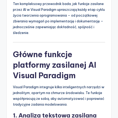
Ten kompleksowy przewodnik bada, jak funkcje zasilane
p
przez AI w Visual Paradigm upraszczają każdy etap cyklu
d
życia tworzenia oprogramowania – od początkowej
zbierania wymagań po implementację i dokumentację –
a
jednocześnie zapewniając dokładność, spójność i
t
śledzenie.
e
s
Główne funkcje
platformy zasilanej AI
Visual Paradigm
Visual Paradigm integruje kilka inteligentnych narzędzi w
jednolitym, opartym na chmurze środowisku. Te funkcje
współpracują ze sobą, aby automatyzować i poprawiać
tradycyjne zadania modelowania.
1. Analiza tekstowa zasilana