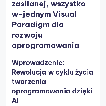
-
zasilanej, wszystko-
A
w-jednym Visual
I
Paradigm dla
I
n
rozwoju
si
oprogramowania
g
h
Wprowadzenie:
t
s
Rewolucja w cyklu życia
&
tworzenia
S
oprogramowania dzięki
o
AI
f