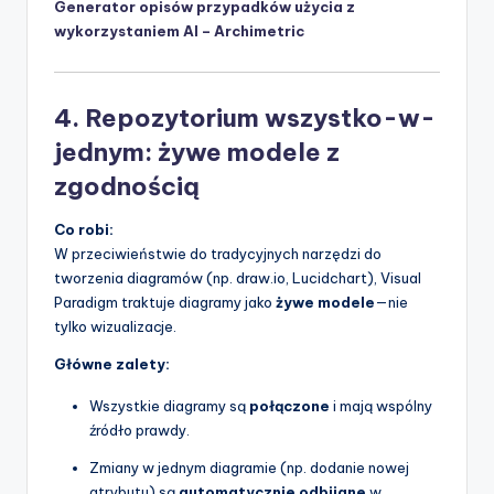
Generator opisów przypadków użycia z
wykorzystaniem AI – Archimetric
4. Repozytorium wszystko-w-
jednym: żywe modele z
zgodnością
Co robi:
W przeciwieństwie do tradycyjnych narzędzi do
tworzenia diagramów (np. draw.io, Lucidchart), Visual
Paradigm traktuje diagramy jako
żywe modele
—nie
tylko wizualizacje.
Główne zalety:
Wszystkie diagramy są
połączone
i mają wspólny
źródło prawdy.
Zmiany w jednym diagramie (np. dodanie nowej
atrybutu) są
automatycznie odbijane
w