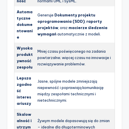
ność
normami UML i SysML.
Automa
Generuje
Dokumenty projektu
tyczne
oprogramowania (SDD)
,
raporty
dokume
projektów
, oraz
macierze śledzenia
ntowani
wymagań
automatycznie z modeli.
e
Wysoka
Mniej czasu poświęconego na zadania
produkt
powtarzalne; więcej czasu na innowacje i
ywność
rozwiązywanie problemów.
zespołu
Lepsza
Jasne, spójne modele zmniejszają
zgodno
niepewność i poprawiają komunikację
ść
między zespołami technicznymi i
interes
nietechnicznymi.
ariuszy
Skalow
alność i
Żywym modele dopasowują się do zmian
utrzym
– idealne dla długoterminowych