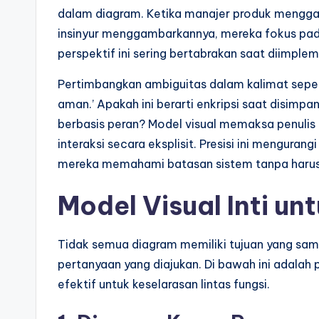
p
dalam diagram. Ketika manajer produk menggam
insinyur menggambarkannya, mereka fokus pada
d
perspektif ini sering bertabrakan saat diimple
a
Pertimbangkan ambiguitas dalam kalimat seper
t
aman.’ Apakah ini berarti enkripsi saat disimp
berbasis peran? Model visual memaksa penulis u
e
interaksi secara eksplisit. Presisi ini mengur
s
mereka memahami batasan sistem tanpa haru
Model Visual Inti un
Tidak semua diagram memiliki tujuan yang sam
pertanyaan yang diajukan. Di bawah ini adalah 
efektif untuk keselarasan lintas fungsi.