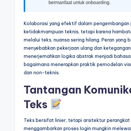
a
bermanfaat untuk onboarding.
r
Kolaborasi yang efektif dalam pengembangan p
e
ketidakmampuan teknis, tetapi karena hambatan
I
melalui teks, nuansa sering hilang. Peran yan
menyebabkan pekerjaan ulang dan ketegangan.
n
menerjemahkan logika abstrak menjadi bahasa t
d
bagaimana menerapkan praktik pemodelan visu
dan non-teknis.
u
s
Tantangan Komunika
tr
Teks
y
Teks bersifat linier, tetapi arsitektur perangkat
U
menggambarkan proses login mungkin melewat