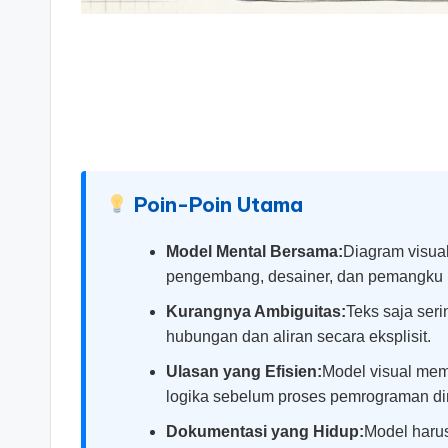
si
g
h
t
s
Poin-Poin Utama
&
Model Mental Bersama:
Diagram visua
pengembang, desainer, dan pemangku 
S
Kurangnya Ambiguitas:
Teks saja ser
o
hubungan dan aliran secara eksplisit.
ft
Ulasan yang Efisien:
Model visual memu
logika sebelum proses pemrograman di
w
Dokumentasi yang Hidup:
Model haru