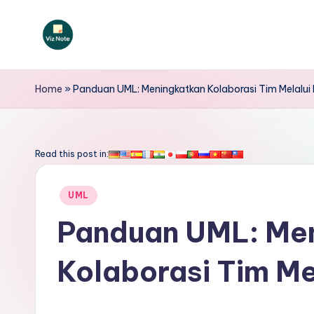
Skip
to
V
content
iz
Home
»
Panduan UML: Meningkatkan Kolaborasi Tim Melalui 
N
o
Read this post in:
t
Posted
UML
e
in
Panduan UML: Me
I
Kolaborasi Tim Me
n
d