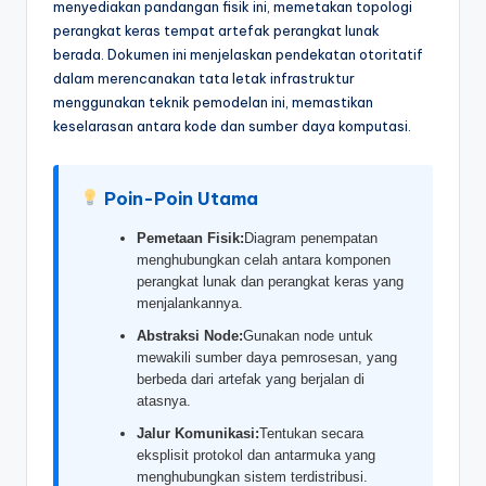
menyediakan pandangan fisik ini, memetakan topologi
&
perangkat keras tempat artefak perangkat lunak
S
berada. Dokumen ini menjelaskan pendekatan otoritatif
dalam merencanakan tata letak infrastruktur
o
menggunakan teknik pemodelan ini, memastikan
f
keselarasan antara kode dan sumber daya komputasi.
t
w
Poin-Poin Utama
a
Pemetaan Fisik:
Diagram penempatan
r
menghubungkan celah antara komponen
perangkat lunak dan perangkat keras yang
e
menjalankannya.
I
Abstraksi Node:
Gunakan node untuk
mewakili sumber daya pemrosesan, yang
n
berbeda dari artefak yang berjalan di
atasnya.
d
Jalur Komunikasi:
Tentukan secara
u
eksplisit protokol dan antarmuka yang
s
menghubungkan sistem terdistribusi.