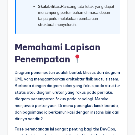
Skalabilitas:
Rancang tata letak yang dapat
t
menampung pertumbuhan di masa depan
r
tanpa perlu melakukan pembaruan
struktural menyeluruh.
y
U
Memahami Lapisan
p
Penempatan
d
a
Diagram penempatan adalah bentuk khusus dari diagram
t
UML yang menggambarkan arsitektur fisik suatu sistem.
Berbeda dengan diagram kelas yang fokus pada struktur
e
statis atau diagram urutan yang fokus pada perilaku,
s
diagram penempatan fokus pada topologi. Mereka
menjawab pertanyaan: Di mana perangkat lunak berada,
dan bagaimana ia berkomunikasi dengan instans lain dari
dirinya sendiri?
Fase perencanaan ini sangat penting bagi tim DevOps,