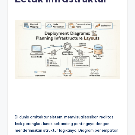
e
si
a
n
-
A
I
I
n
si
g
h
Di dunia arsitektur sistem, memvisualisasikan realitas
t
fisik perangkat lunak sebanding pentingnya dengan
s
mendefinisikan struktur logikanya. Diagram penempatan