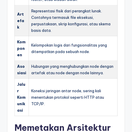
Representasi fisik dari perangkat lunak.
Art
Contohnya termasuk file eksekusi,
efa
perpustakaan, skrip konfigurasi, atau skema
k
basis data.
Kom
Kelompokan logis dari fungsionalitas yang
pon
ditempatkan pada sebuah node.
en
Aso
Hubungan yang menghubungkan node dengan
siasi
artefak atau node dengan node lainnya.
Jalu
r
Koneksi jaringan antar node, sering kali
Kom
menentukan protokol seperti HTTP atau
unik
TCP/IP.
asi
Memetakan Arsitektur