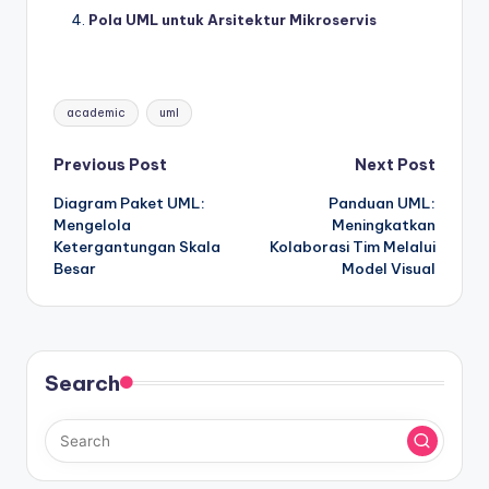
Pola UML untuk Arsitektur Mikroservis
Tags:
academic
uml
Post
Previous Post
Next Post
Diagram Paket UML:
Panduan UML:
navigation
Mengelola
Meningkatkan
Ketergantungan Skala
Kolaborasi Tim Melalui
Besar
Model Visual
Search