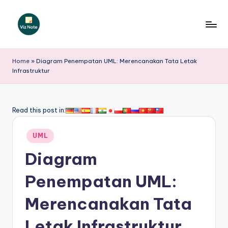
Skip
to
V
content
iz
Home
»
Diagram Penempatan UML: Merencanakan Tata Letak
Infrastruktur
N
o
t
Read this post in:
e
Posted
UML
I
in
Diagram
n
d
Penempatan UML:
o
Merencanakan Tata
n
Letak Infrastruktur