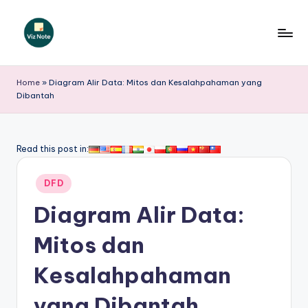
Skip
to
V
content
iz
Home
»
Diagram Alir Data: Mitos dan Kesalahpahaman yang
Dibantah
N
o
t
Read this post in:
e
Posted
DFD
I
in
Diagram Alir Data:
n
d
Mitos dan
o
Kesalahpahaman
n
yang Dibantah