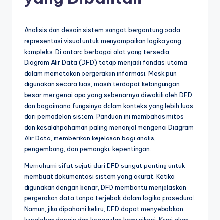
e
si
a
Analisis dan desain sistem sangat bergantung pada
representasi visual untuk menyampaikan logika yang
n
kompleks. Di antara berbagai alat yang tersedia,
-
Diagram Alir Data (DFD) tetap menjadi fondasi utama
dalam memetakan pergerakan informasi. Meskipun
A
digunakan secara luas, masih terdapat kebingungan
I
besar mengenai apa yang sebenarnya diwakili oleh DFD
dan bagaimana fungsinya dalam konteks yang lebih luas
I
dari pemodelan sistem. Panduan ini membahas mitos
n
dan kesalahpahaman paling menonjol mengenai Diagram
Alir Data, memberikan kejelasan bagi analis,
si
pengembang, dan pemangku kepentingan.
g
Memahami sifat sejati dari DFD sangat penting untuk
h
membuat dokumentasi sistem yang akurat. Ketika
digunakan dengan benar, DFD membantu menjelaskan
t
pergerakan data tanpa terjebak dalam logika prosedural.
s
Namun, jika dipahami keliru, DFD dapat menyebabkan
kesalahan desain dan kegagalan komunikasi. Kami akan