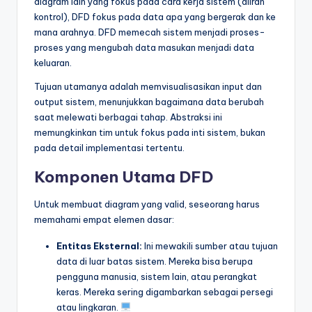
diagram lain yang fokus pada cara kerja sistem (aliran
t
kontrol), DFD fokus pada data apa yang bergerak dan ke
mana arahnya. DFD memecah sistem menjadi proses-
r
proses yang mengubah data masukan menjadi data
y
keluaran.
U
Tujuan utamanya adalah memvisualisasikan input dan
output sistem, menunjukkan bagaimana data berubah
p
saat melewati berbagai tahap. Abstraksi ini
d
memungkinkan tim untuk fokus pada inti sistem, bukan
pada detail implementasi tertentu.
a
Komponen Utama DFD
t
e
Untuk membuat diagram yang valid, seseorang harus
memahami empat elemen dasar:
s
Entitas Eksternal:
Ini mewakili sumber atau tujuan
data di luar batas sistem. Mereka bisa berupa
pengguna manusia, sistem lain, atau perangkat
keras. Mereka sering digambarkan sebagai persegi
atau lingkaran.