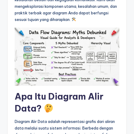
&
mengeksplorasi komponen utama, kesalahan umum, dan
S
praktik terbaik agar diagram Anda dapat berfungsi
sesuai tujuan yang diharapkan.
o
f
t
w
a
r
e
I
Apa Itu Diagram Alir
n
Data?
d
u
Diagram Alir Data adalah representasi grafis dari aliran
data melalui suatu sistem informasi. Berbeda dengan
s