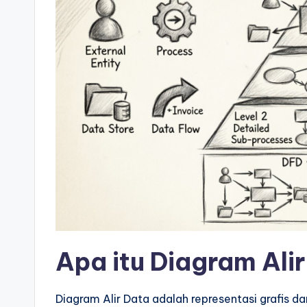
si
g
h
t
s
&
S
o
ft
Apa itu Diagram Ali
w
Diagram Alir Data adalah representasi grafis da