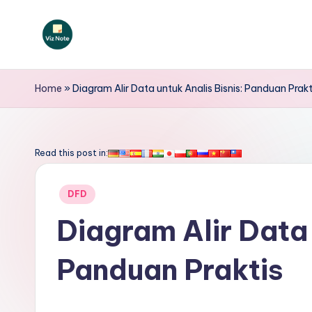
Skip
to
V
content
iz
Home
»
Diagram Alir Data untuk Analis Bisnis: Panduan Prakt
N
o
Read this post in:
t
Posted
DFD
e
in
Diagram Alir Data 
I
Panduan Praktis
n
d