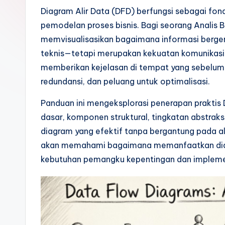
o
Diagram Alir Data (DFD) berfungsi sebagai fon
pemodelan proses bisnis. Bagi seorang Analis
n
memvisualisasikan bagaimana informasi berger
e
teknis—tetapi merupakan kekuatan komunikasi 
memberikan kejelasan di tempat yang sebel
si
redundansi, dan peluang untuk optimalisasi.
a
Panduan ini mengeksplorasi penerapan praktis 
n
dasar, komponen struktural, tingkatan abstra
diagram yang efektif tanpa bergantung pada al
-
akan memahami bagaimana memanfaatkan diag
A
kebutuhan pemangku kepentingan dan implemen
I
I
n