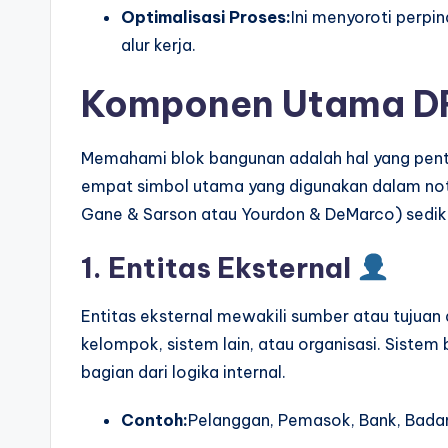
p
Optimalisasi Proses:
Ini menyoroti perpi
alur kerja.
d
Komponen Utama 
a
t
Memahami blok bangunan adalah hal yang pe
e
empat simbol utama yang digunakan dalam nota
Gane & Sarson atau Yourdon & DeMarco) sediki
s
1. Entitas Eksternal
Entitas eksternal mewakili sumber atau tujuan d
kelompok, sistem lain, atau organisasi. Sistem
bagian dari logika internal.
Contoh:
Pelanggan, Pemasok, Bank, Bada