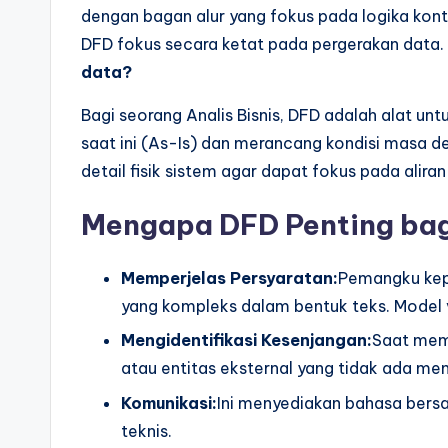
a
dengan bagan alur yang fokus pada logika kon
r
DFD fokus secara ketat pada pergerakan data.
data?
e
Bagi seorang Analis Bisnis, DFD adalah alat 
I
saat ini (As-Is) dan merancang kondisi masa
n
detail fisik sistem agar dapat fokus pada aliran
d
Mengapa DFD Penting bagi
u
Memperjelas Persyaratan:
Pemangku kep
s
yang kompleks dalam bentuk teks. Model 
tr
Mengidentifikasi Kesenjangan:
Saat meme
atau entitas eksternal yang tidak ada menj
y
Komunikasi:
Ini menyediakan bahasa bers
U
teknis.