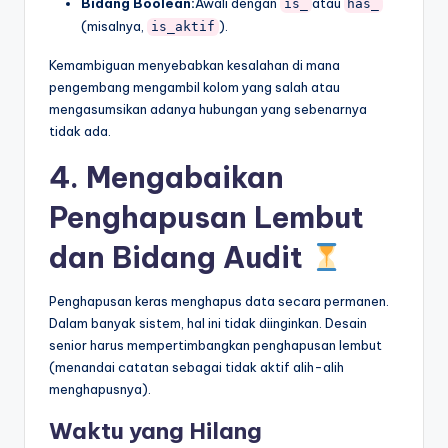
Bidang Boolean:
Awali dengan
atau
is_
has_
(misalnya,
).
is_aktif
Kemambiguan menyebabkan kesalahan di mana
pengembang mengambil kolom yang salah atau
mengasumsikan adanya hubungan yang sebenarnya
tidak ada.
4. Mengabaikan
Penghapusan Lembut
dan Bidang Audit
Penghapusan keras menghapus data secara permanen.
Dalam banyak sistem, hal ini tidak diinginkan. Desain
senior harus mempertimbangkan penghapusan lembut
(menandai catatan sebagai tidak aktif alih-alih
menghapusnya).
Waktu yang Hilang