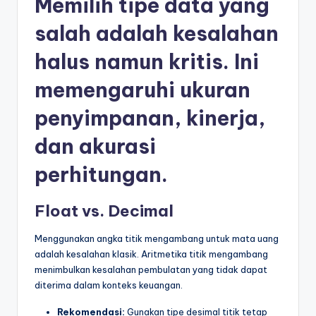
Memilih tipe data yang
salah adalah kesalahan
halus namun kritis. Ini
memengaruhi ukuran
penyimpanan, kinerja,
dan akurasi
perhitungan.
Float vs. Decimal
Menggunakan angka titik mengambang untuk mata uang
adalah kesalahan klasik. Aritmetika titik mengambang
menimbulkan kesalahan pembulatan yang tidak dapat
diterima dalam konteks keuangan.
Rekomendasi:
Gunakan tipe desimal titik tetap