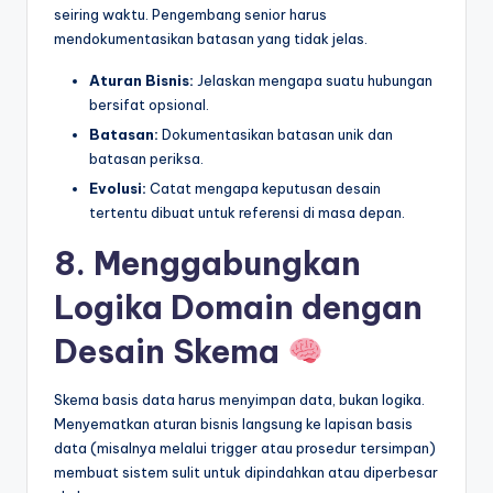
seiring waktu. Pengembang senior harus
mendokumentasikan batasan yang tidak jelas.
Aturan Bisnis:
Jelaskan mengapa suatu hubungan
bersifat opsional.
Batasan:
Dokumentasikan batasan unik dan
batasan periksa.
Evolusi:
Catat mengapa keputusan desain
tertentu dibuat untuk referensi di masa depan.
8. Menggabungkan
Logika Domain dengan
Desain Skema
Skema basis data harus menyimpan data, bukan logika.
Menyematkan aturan bisnis langsung ke lapisan basis
data (misalnya melalui trigger atau prosedur tersimpan)
membuat sistem sulit untuk dipindahkan atau diperbesar