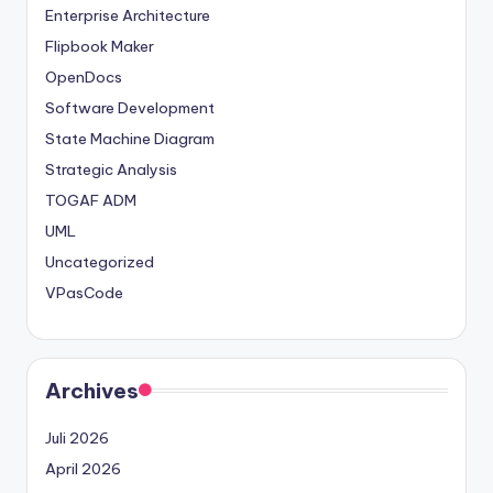
Enterprise Architecture
Flipbook Maker
OpenDocs
Software Development
State Machine Diagram
Strategic Analysis
TOGAF ADM
UML
Uncategorized
VPasCode
Archives
Juli 2026
April 2026