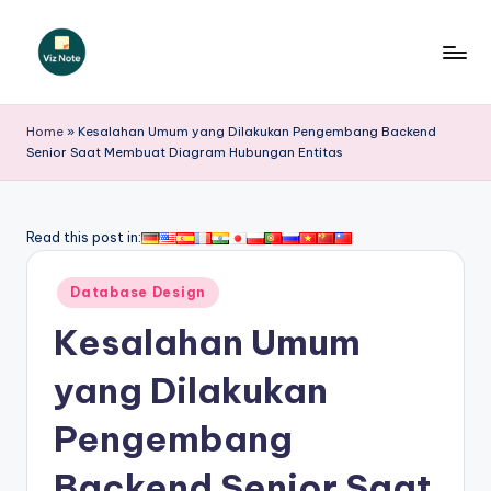
Skip
to
V
content
iz
Home
»
Kesalahan Umum yang Dilakukan Pengembang Backend
Senior Saat Membuat Diagram Hubungan Entitas
N
o
t
Read this post in:
e
Posted
Database Design
I
in
Kesalahan Umum
n
d
yang Dilakukan
o
Pengembang
n
Backend Senior Saat