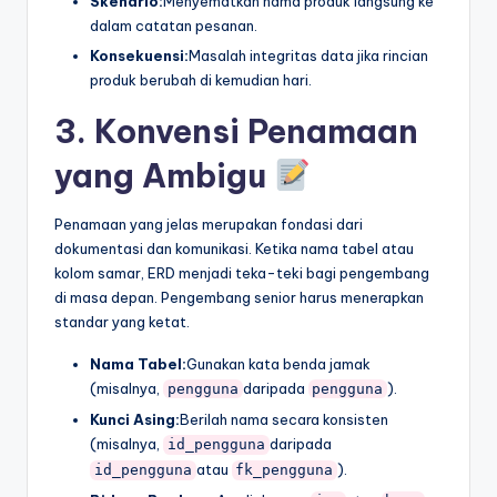
Skenario:
Menyematkan nama produk langsung ke
dalam catatan pesanan.
Konsekuensi:
Masalah integritas data jika rincian
produk berubah di kemudian hari.
3. Konvensi Penamaan
yang Ambigu
Penamaan yang jelas merupakan fondasi dari
dokumentasi dan komunikasi. Ketika nama tabel atau
kolom samar, ERD menjadi teka-teki bagi pengembang
di masa depan. Pengembang senior harus menerapkan
standar yang ketat.
Nama Tabel:
Gunakan kata benda jamak
(misalnya,
daripada
).
pengguna
pengguna
Kunci Asing:
Berilah nama secara konsisten
(misalnya,
daripada
id_pengguna
atau
).
id_pengguna
fk_pengguna