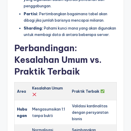
penggabungan.
Partisi:
Pertimbangkan bagaimana tabel akan
dibagi jika jumlah barisnya mencapai miliaran.
Sharding:
Pahami kunci mana yang akan digunakan
untuk membagi data di antara beberapa server.
Perbandingan:
Kesalahan Umum vs.
Praktik Terbaik
Kesalahan Umum
Area
Praktik Terbaik
Validasi kardinalitas
Hubu
Mengasumsikan 1:1
dengan persyaratan
ngan
tanpa bukti
bisnis
Normalisasi
Seimbangkan