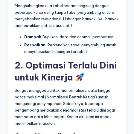
Menghubungkan dua tabel secara langsung dengan
beberapa kunci asing tanpa tabel penyambung antara
menyebabkan redundansi. Hubungan banyak-ke-banyak
membutuhkan entitas asosiatif.
Dampak:
Duplikasi data dan anomali pembaruan.
Perbaikan:
Perkenalkan tabel penyambung untuk
menyelesaikan hubungan tersebut.
2. Optimasi Terlalu Dini
untuk Kinerja
Sangat menggoda untuk menormalisasi data hingga
batas maksimal (Normalisasi Bentuk Ketiga) untuk
mengurangi penyimpanan. Sebaliknya, beberapa
pengembang melakukan denormalisasi terlalu dini agar
membaca data lebih cepat. Kedua ekstrem ini dapat
menimbulkan masalah.