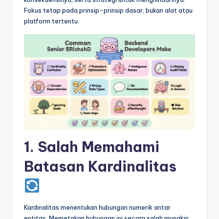
&
Fokus tetap pada prinsip-prinsip dasar, bukan alat atau
S
platform tertentu.
o
f
t
w
a
r
e
1. Salah Memahami
I
Batasan Kardinalitas
n
d
u
Kardinalitas menentukan hubungan numerik antar
s
entitas. Memetakan hubungan ini secara salah mungkin