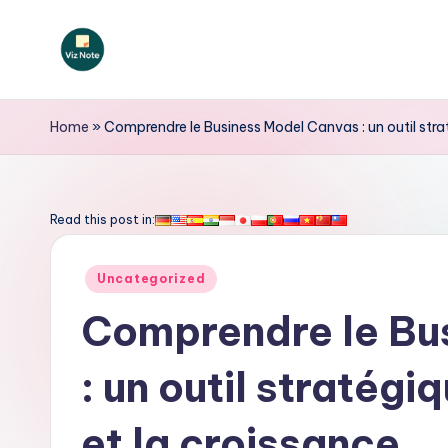
Skip
to
V
content
iz
Home
»
Comprendre le Business Model Canvas : un outil strat
N
o
Read this post in:
t
Posted
Uncategorized
e
in
Comprendre le Bu
F
: un outil stratégi
r
e
et la croissance