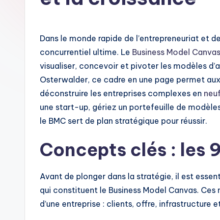
n
c
Dans le monde rapide de l’entrepreneuriat et de 
h
concurrentiel ultime. Le
Business Model Canva
visualiser, concevoir et pivoter les modèles d’
-
Osterwalder, ce cadre en une page permet aux 
A
déconstruire les entreprises complexes en
neuf
une start-up, gériez un portefeuille de modèles
I
le BMC sert de plan stratégique pour réussir.
I
Concepts clés : les 
n
si
Avant de plonger dans la stratégie, il est es
qui constituent le Business Model Canvas. Ces
g
d’une entreprise : clients, offre, infrastructure et
h