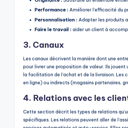
I
Performance :
Améliorer l’efficacité du p
n
Personnalisation :
Adapter les produits a
d
Faire le travail :
aider un client à accompl
u
3. Canaux
s
Les canaux décrivent la manière dont une ent
tr
pour livrer une proposition de valeur. Ils jouent 
y
la facilitation de l’achat et de la livraison. Le
en ligne) ou indirects (magasins partenaires, gr
U
4. Relations avec les clien
p
d
Cette section décrit les types de relations qu’
spécifiques. Les relations peuvent aller de l’a
a
services automatisés et auto-service. Elles son