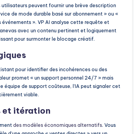
es utilisateurs peuvent fournir une brève description
service de mode durable basé sur abonnement » ou «
s événements ». VP AI analyse cette requête et
anevas avec un contenu pertinent et logiquement
issant pour surmonter le blocage créatif.
giques
istant pour identifier des incohérences ou des
valeur promet « un support personnel 24/7 » mais
e équipe de support coûteuse, l’IA peut signaler cet
cièrement viable.
 et itération
dement
des modèles économiques alternatifs
. Vous
èle d’une approche « ventes directes » vers un