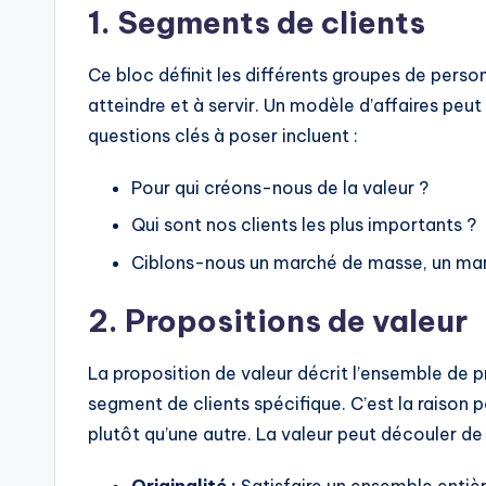
1. Segments de clients
t
Ce bloc définit les différents groupes de person
s
atteindre et à servir. Un modèle d’affaires peut
&
questions clés à poser incluent :
S
Pour qui créons-nous de la valeur ?
o
Qui sont nos clients les plus importants ?
ft
Ciblons-nous un marché de masse, un ma
w
2. Propositions de valeur
a
La proposition de valeur décrit l’ensemble de pr
r
segment de clients spécifique. C’est la raison p
plutôt qu’une autre. La valeur peut découler de 
e
Originalité :
Satisfaire un ensemble enti