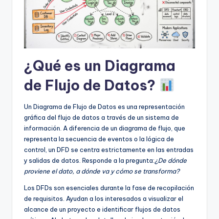
f
t
w
a
¿Qué es un Diagrama
r
de Flujo de Datos?
e
I
Un Diagrama de Flujo de Datos es una representación
n
gráfica del flujo de datos a través de un sistema de
información. A diferencia de un diagrama de flujo, que
d
representa la secuencia de eventos o la lógica de
u
control, un DFD se centra estrictamente en las entradas
y salidas de datos. Responde a la pregunta:
¿De dónde
s
proviene el dato, a dónde va y cómo se transforma?
t
Los DFDs son esenciales durante la fase de recopilación
r
de requisitos. Ayudan a los interesados a visualizar el
alcance de un proyecto e identificar flujos de datos
y