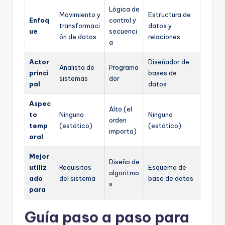
Lógica de
Movimiento y
Estructura de
Enfoq
control y
transformaci
datos y
ue
secuenci
ón de datos
relaciones
a
Actor
Diseñador de
Analista de
Programa
princi
bases de
sistemas
dor
pal
datos
Aspec
Alto (el
to
Ninguno
Ninguno
orden
temp
(estático)
(estático)
importa)
oral
Mejor
Diseño de
utiliz
Requisitos
Esquema de
algoritmo
ado
del sistema
base de datos
s
para
Guía paso a paso para