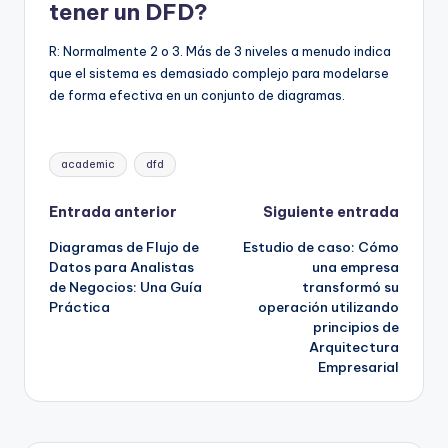
tener un DFD?
R: Normalmente 2 o 3. Más de 3 niveles a menudo indica
que el sistema es demasiado complejo para modelarse
de forma efectiva en un conjunto de diagramas.
Etiquetas:
academic
dfd
Navegación
Entrada anterior
Siguiente entrada
Diagramas de Flujo de
Estudio de caso: Cómo
de
Datos para Analistas
una empresa
de Negocios: Una Guía
transformó su
entradas
Práctica
operación utilizando
principios de
Arquitectura
Empresarial