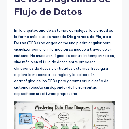
h
-
Flujo de Datos
A
I
En la arquitectura de sistemas complejos, la claridad es
I
la forma más alta de moneda.
Diagramas de Flujo de
Datos
(DFDs) se erigen como una piedra angular para
n
visualizar cómo la información se mueve a través de un
si
sistema. No muestran lógica de control ni temporización,
sino más bien el flujo de datos entre procesos,
g
almacenes de datos y entidades externas. Esta guía
h
explora la mecánica, las reglas y la aplicación
estratégica de los DFDs para garantizar un diseño de
t
sistema robusto sin depender de herramientas
s
específicas ni software propietario.
&
S
o