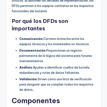
críticos. Al abstraer los detalles de implementación, los
U
DFDs permiten a los equipos centrarse en los requisitos
funcionales del sistema.
p
Por qué los DFDs son
d
importantes
a
t
Comunicación:
Cerraron la brecha entre los
equipos técnicos y los interesados no técnicos.
e
Documentación:
Proporcionan un registro
s
permanente de la lógica del sistema para futuras
mantenimientos.
Análisis:
Ayudan a identificar cuellos de botella,
redundancias y rutas de datos faltantes.
Validación:
Sirven como una lista de verificación
para asegurar que se cumplan todos los requisitos
de datos.
Componentes