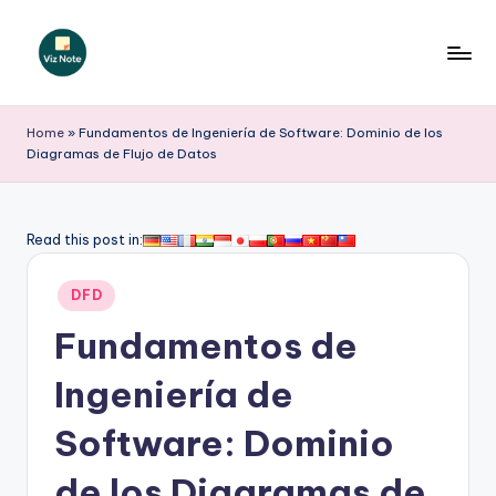
Saltar
al
V
contenido
iz
Home
»
Fundamentos de Ingeniería de Software: Dominio de los
Diagramas de Flujo de Datos
N
o
t
Read this post in:
e
Publicado
DFD
S
en
Fundamentos de
p
a
Ingeniería de
ni
Software: Dominio
s
de los Diagramas de