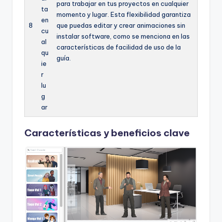
para trabajar en tus proyectos en cualquier
ta
momento y lugar. Esta flexibilidad garantiza
en
8
que puedas editar y crear animaciones sin
cu
instalar software, como se menciona en las
al
características de facilidad de uso de la
qu
guía.
ie
r
lu
g
ar
Características y beneficios clave