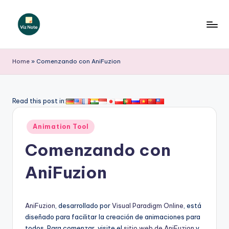
Saltar
al
V
contenido
iz
Home
»
Comenzando con AniFuzion
N
o
Read this post in:
t
Publicado
e
Animation Tool
en
S
Comenzando con
p
AniFuzion
a
ni
AniFuzion
, desarrollado por
Visual Paradigm Online
, está
s
diseñado para facilitar la creación de animaciones para
todos. Para comenzar, visite el
sitio web de AniFuzion
y