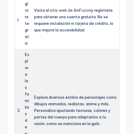
gí
st
Visita el
sitio web de AniFuzion
y regístrate
ra
para obtener una cuenta gratuita. No se
1
te
requiere instalación ni tarjeta de crédito, lo
gr
que mejora la accesibilidad.
at
is
Ex
pl
or
a
la
s
fa
Explora diversos estilos de personajes como
mi
dibujos animados, realistas, anime y más.
lia
2
Personaliza ajustando texturas, colores y
s
partes del cuerpo para adaptarlos a tu
d
visión, como se menciona en la guía.
e
p