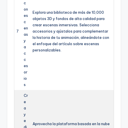
c
on
Explora una biblioteca de más de 10,000
es
objetos 3D y fondos de alta calidad para
c
crear escenas inmersivas. Selecciona
en
7
accesorios y ajústalos para complementar
as
la historia de tu animación, alineándote con
y
el enfoque del artículo sobre escenas
a
personalizables.
c
c
es
or
io
s
Cr
e
a
y
e
Aprovecha la plataforma basada en la nube
di