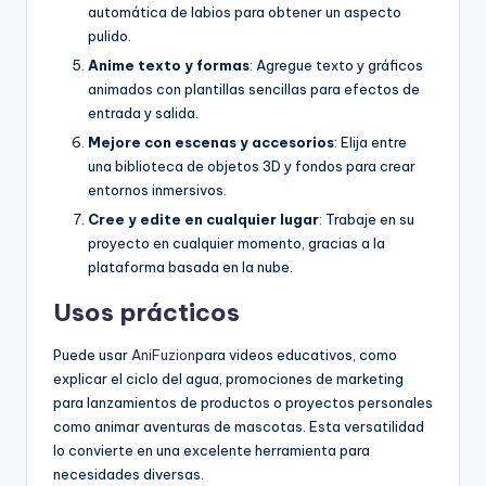
automática de labios para obtener un aspecto
U
pulido.
p
Anime texto y formas
: Agregue texto y gráficos
animados con plantillas sencillas para efectos de
d
entrada y salida.
a
Mejore con escenas y accesorios
: Elija entre
una biblioteca de objetos 3D y fondos para crear
t
entornos inmersivos.
e
Cree y edite en cualquier lugar
: Trabaje en su
s
proyecto en cualquier momento, gracias a la
plataforma basada en la nube.
Usos prácticos
Puede usar
AniFuzion
para videos educativos, como
explicar el ciclo del agua, promociones de marketing
para lanzamientos de productos o proyectos personales
como animar aventuras de mascotas. Esta versatilidad
lo convierte en una excelente herramienta para
necesidades diversas.