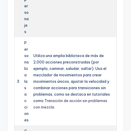
er
so
na
je
s
P
er
so
Utiliza una amplia biblioteca de más de
na
2,000 acciones preconstruidas (por
liz
ejemplo, caminar, saludar, saltar). Usa el
a
mezclador de movimientos para crear
3
la
movimientos únicos, ajustar la velocidad y
s
combinar acciones para transiciones sin
a
problemas, como se destaca en tutoriales
c
como
Transición de acción sin problemas
ci
con mezcla
.
on
es
G