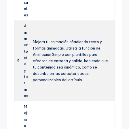
su
al
es
A
ni
m
Mejora tu animación añadiendo texto y
ar
formas animadas. Utiliza la función de
te
Animación Simple con plantillas para
xt
6
efectos de entrada y salida, haciendo que
o
tu contenido sea dinámico, como se
y
describe en las características
fo
personalizables del artículo.
r
m
as
M
ej
or
a