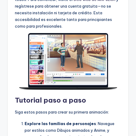
h
regístrese para obtener una cuenta gratuita—no se
-
necesita instalación ni tarjeta de crédito. Esta
A
accesibilidad es excelente tanto para principiantes
como para profesionales.
I
I
n
si
g
h
t
s
Tutorial paso a paso
&
Siga estos pasos para crear su primera animación:
S
Explore las familias de personajes
: Navegue
o
por estilos como Dibujos animados y Anime, y