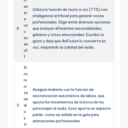
en
Utiliza la función de texto a voz (TTS) con
er
inteligencia artificial para generar voces
a
profesionales. Elige entre diversas opciones
vo
4
que incluyen diferentes nacionalidades,
c
géneros y tonos emocionales. Escribe tu
es
guion y deja que AniFuzion lo convierta en
en
voz, mejorando la calidad del audio.
of
f
Si
nc
ro
ni
Asegura realismo con la función de
za
sincronización automática de labios, que
au
ajusta los movimientos de la boca de los
5
di
personajes al audio. Esto aporta un aspecto
o
pulido, como se señala en la guía para
y
animaciones profesionales.
vi