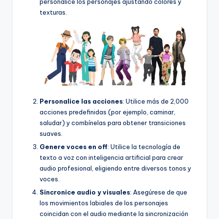
personalice los personajes ajustando colores y
f
texturas.
t
w
a
r
e
I
Personalice las acciones
: Utilice más de 2,000
acciones predefinidas (por ejemplo, caminar,
n
saludar) y combínelas para obtener transiciones
d
suaves.
Genere voces en off
: Utilice la tecnología de
u
texto a voz con inteligencia artificial para crear
s
audio profesional, eligiendo entre diversos tonos y
voces.
t
Sincronice audio y visuales
: Asegúrese de que
r
los movimientos labiales de los personajes
y
coincidan con el audio mediante la sincronización