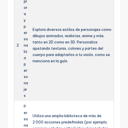
pl
or
a
y
p
Explora diversos estilos de personajes como
er
dibujos animados, realistas, anime y más,
so
tanto en 2D como en 3D. Personaliza
2
na
ajustando texturas, colores y partes del
liz
cuerpo para adaptarlos a tu visión, como se
a
menciona en la guía.
p
er
so
na
je
s
P
er
Utiliza una amplia biblioteca de más de
so
2.000 acciones predefinidas (por ejemplo,
na