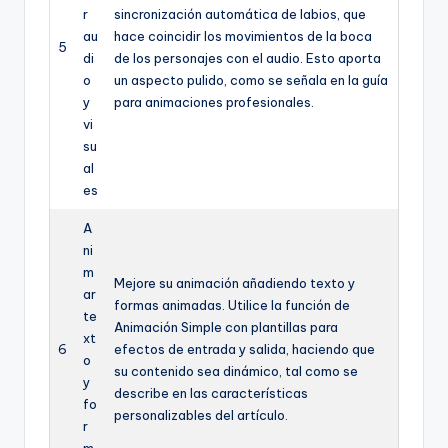
r
sincronización automática de labios, que
au
hace coincidir los movimientos de la boca
5
di
de los personajes con el audio. Esto aporta
o
un aspecto pulido, como se señala en la guía
y
para animaciones profesionales.
vi
su
al
es
A
ni
m
Mejore su animación añadiendo texto y
ar
formas animadas. Utilice la función de
te
Animación Simple con plantillas para
xt
6
efectos de entrada y salida, haciendo que
o
su contenido sea dinámico, tal como se
y
describe en las características
fo
personalizables del artículo.
r