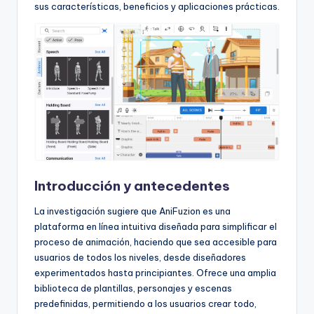
f
sus características, beneficios y aplicaciones prácticas.
t
w
a
r
e
I
n
Introducción y antecedentes
d
La investigación sugiere que AniFuzion es una
u
plataforma en línea intuitiva diseñada para simplificar el
s
proceso de animación, haciendo que sea accesible para
usuarios de todos los niveles, desde diseñadores
t
experimentados hasta principiantes. Ofrece una amplia
r
biblioteca de plantillas, personajes y escenas
predefinidas, permitiendo a los usuarios crear todo,
y