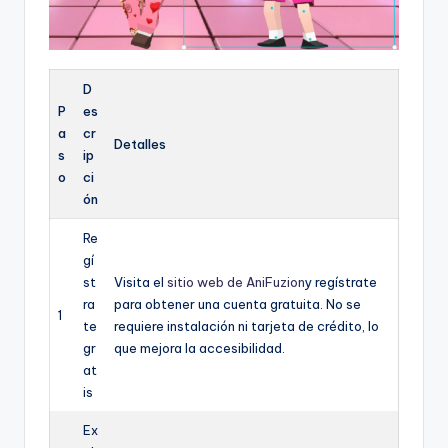
D
P
es
a
cr
Detalles
s
ip
o
ci
ón
Re
gí
st
Visita el
sitio web de AniFuzion
y regístrate
ra
para obtener una cuenta gratuita. No se
1
te
requiere instalación ni tarjeta de crédito, lo
gr
que mejora la accesibilidad.
at
is
Ex