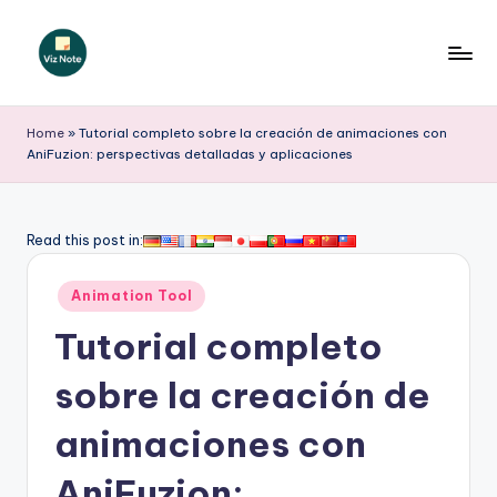
Saltar
al
V
contenido
iz
Home
»
Tutorial completo sobre la creación de animaciones con
AniFuzion: perspectivas detalladas y aplicaciones
N
o
t
Read this post in:
e
Publicado
Animation Tool
S
en
Tutorial completo
p
a
sobre la creación de
ni
animaciones con
s
AniFuzion: