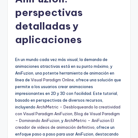
h
-
perspectivas
A
detalladas y
I
aplicaciones
I
n
si
En un mundo cada vez más visual, la demanda de
animaciones atractivas está en su punto máximo, y
g
AniFuzion, una potente herramienta de animación en
h
línea de
Visual Paradigm Online
, ofrece una solución que
permite a los usuarios crear animaciones
t
impresionantes en 2D y 3D con facilidad. Este tutorial,
s
basado en perspectivas de diversos recursos,
incluyendo
ArchiMetric – Desbloqueando la creatividad
&
con Visual Paradigm AniFuzion
,
Blog de Visual Paradigm
S
– Dominando AniFuzion
, y
ArchiMetric – AniFuzion El
creador de videos de animación definitivo
, ofrece un
o
enfoque paso a paso para usar AniFuzion, destacando