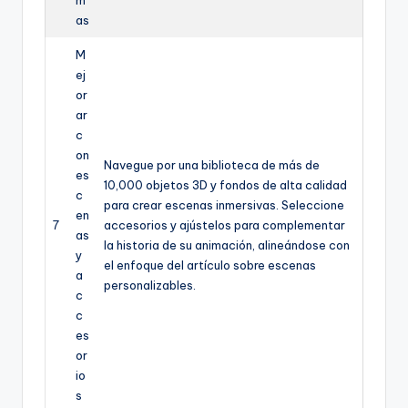
m
as
M
ej
or
ar
c
on
Navegue por una biblioteca de más de
es
10,000 objetos 3D y fondos de alta calidad
c
para crear escenas inmersivas. Seleccione
en
7
accesorios y ajústelos para complementar
as
la historia de su animación, alineándose con
y
el enfoque del artículo sobre escenas
a
personalizables.
c
c
es
or
io
s