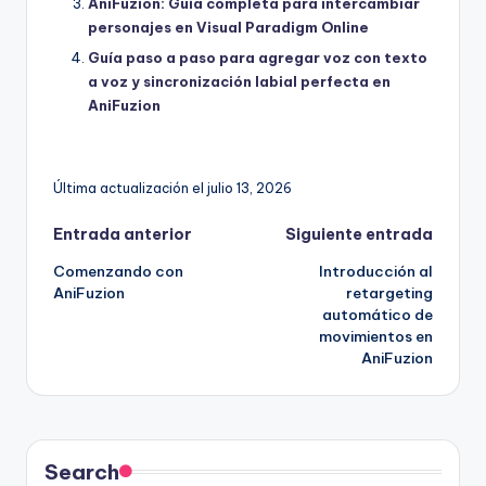
AniFuzion: Guía completa para intercambiar
personajes en Visual Paradigm Online
Guía paso a paso para agregar voz con texto
a voz y sincronización labial perfecta en
AniFuzion
Última actualización el julio 13, 2026
Navegación
Entrada anterior
Siguiente entrada
Comenzando con
Introducción al
de
AniFuzion
retargeting
automático de
entradas
movimientos en
AniFuzion
Search