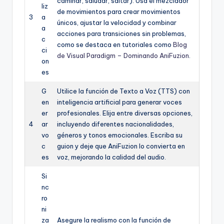
caminar, saludar, saltar). Usa el mezclador
liz
de movimientos para crear movimientos
3
a
únicos, ajustar la velocidad y combinar
a
acciones para transiciones sin problemas,
c
como se destaca en tutoriales como
Blog
ci
de Visual Paradigm – Dominando AniFuzion
.
on
es
G
Utilice la función de Texto a Voz (TTS) con
en
inteligencia artificial para generar voces
er
profesionales. Elija entre diversas opciones,
4
ar
incluyendo diferentes nacionalidades,
vo
géneros y tonos emocionales. Escriba su
c
guion y deje que AniFuzion lo convierta en
es
voz, mejorando la calidad del audio.
Si
nc
ro
ni
za
Asegure la realismo con la función de