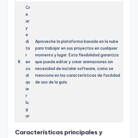
Cr
e
ar
y
e
di
Aproveche la plataforma basada en la nube
ta
para trabajar en sus proyectos en cualquier
r
momento y lugar. Esta flexibilidad garantiza
8
en
que pueda editar y crear animaciones sin
cu
necesidad de instalar software, como se
al
menciona en las características de facilidad
qu
de uso de la guía.
ie
r
lu
g
ar
Características principales y