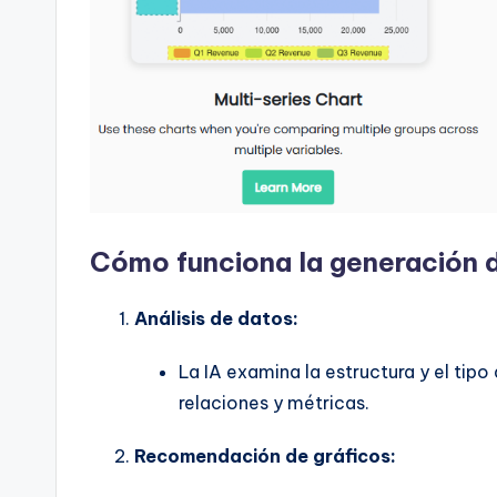
t
s
&
S
o
Cómo funciona la generación d
ft
w
Análisis de datos:
a
La IA examina la estructura y el tip
relaciones y métricas.
r
e
Recomendación de gráficos: