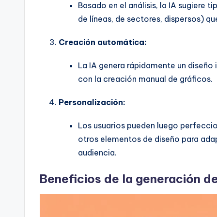
I
Basado en el análisis, la IA sugiere 
de líneas, de sectores, dispersos) qu
n
d
Creación automática:
u
La IA genera rápidamente un diseño 
con la creación manual de gráficos.
s
tr
Personalización:
y
Los usuarios pueden luego perfeccion
otros elementos de diseño para adap
U
audiencia.
p
Beneficios de la generación de
d
a