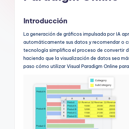
n
is
Introducción
h
La generación de gráficos impulsada por IA apro
-
automáticamente sus datos y recomendar o cre
tecnología simplifica el proceso de convertir 
A
haciendo que la visualización de datos sea más
I
paso cómo utilizar Visual Paradigm Online para
I
n
si
g
h