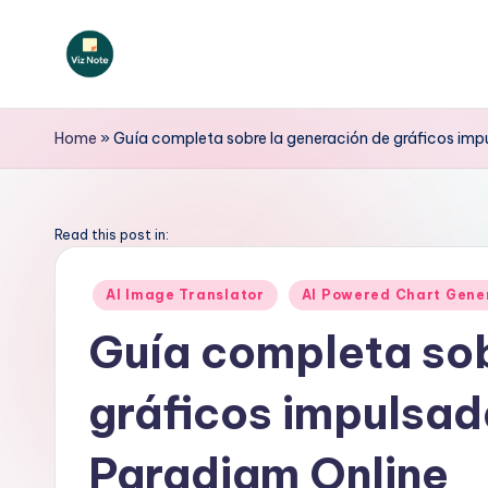
Saltar
al
V
contenido
iz
Home
»
Guía completa sobre la generación de gráficos imp
N
o
Read this post in:
t
Publicado
AI Image Translator
AI Powered Chart Gene
en
e
Guía completa sob
S
gráficos impulsad
p
a
Paradigm Online