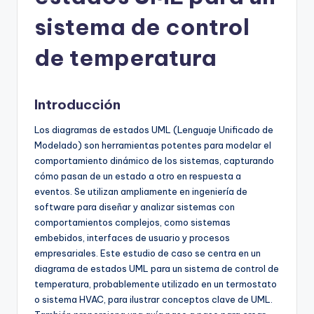
h
sistema de control
-
A
de temperatura
I
I
Introducción
n
Los diagramas de estados UML (Lenguaje Unificado de
si
Modelado) son herramientas potentes para modelar el
g
comportamiento dinámico de los sistemas, capturando
cómo pasan de un estado a otro en respuesta a
h
eventos. Se utilizan ampliamente en ingeniería de
t
software para diseñar y analizar sistemas con
comportamientos complejos, como sistemas
s
embebidos, interfaces de usuario y procesos
&
empresariales. Este estudio de caso se centra en un
diagrama de estados UML para un sistema de control de
S
temperatura, probablemente utilizado en un termostato
o
o sistema HVAC, para ilustrar conceptos clave de UML.