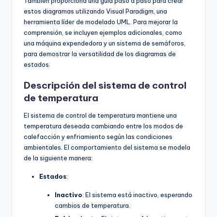
También proporciona una guía paso a paso para crear
f
estos diagramas utilizando Visual Paradigm, una
t
herramienta líder de modelado UML. Para mejorar la
comprensión, se incluyen ejemplos adicionales, como
w
una máquina expendedora y un sistema de semáforos,
a
para demostrar la versatilidad de los diagramas de
estados.
r
Descripción del sistema de control
e
de temperatura
I
El sistema de control de temperatura mantiene una
n
temperatura deseada cambiando entre los modos de
d
calefacción y enfriamiento según las condiciones
ambientales. El comportamiento del sistema se modela
u
de la siguiente manera:
s
Estados
:
t
Inactivo
: El sistema está inactivo, esperando
r
cambios de temperatura.
y