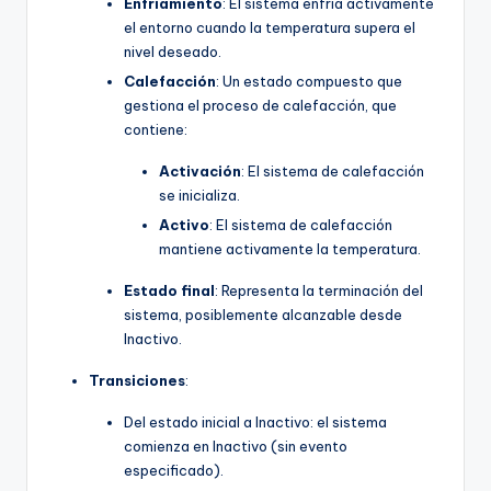
Enfriamiento
: El sistema enfría activamente
U
el entorno cuando la temperatura supera el
nivel deseado.
p
Calefacción
: Un estado compuesto que
d
gestiona el proceso de calefacción, que
contiene:
a
t
Activación
: El sistema de calefacción
se inicializa.
e
Activo
: El sistema de calefacción
s
mantiene activamente la temperatura.
Estado final
: Representa la terminación del
sistema, posiblemente alcanzable desde
Inactivo.
Transiciones
:
Del estado inicial a Inactivo: el sistema
comienza en Inactivo (sin evento
especificado).