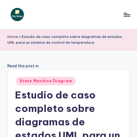
Saltar
al
V
contenido
iz
Home
»
Estudio de caso completo sobre diagramas de estados
UML para un sistema de control de temperatura
N
o
t
Read this post in:
e
Publicado
State Machine Diagram
S
en
Estudio de caso
p
completo sobre
a
ni
diagramas de
s
estados UML para un