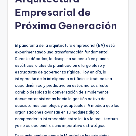
h
-
Empresarial de
A
Próxima Generación
I
I
El panorama de la arquitectura empresarial (EA) está
n
experimentando una transformación fundamental.
si
Durante décadas, la disciplina se centró en planos
estáticos, ciclos de planificación a largo plazo y
g
estructuras de gobernanza rígidas. Hoy en día, la
h
integración de la inteligencia artificial introduce una
capa dinámica y predictiva en estos marcos. Este
t
cambio desplaza la conversación de simplemente
s
documentar sistemas hacia la gestión activa de
ecosistemas complejos y adaptables. A medida que las
&
organizaciones avanzan en su madurez digital,
S
comprender la intersección entre la IA y la arquitectura
ya no es opcional: es una imperativa estratégica.
o
Esta guía explora cómo la IA redefine los principios