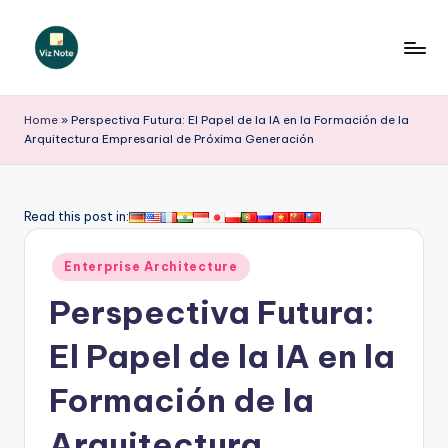
Saltar
al
V
contenido
iz
Home
»
Perspectiva Futura: El Papel de la IA en la Formación de la
Arquitectura Empresarial de Próxima Generación
N
o
t
Read this post in:
e
Publicado
Enterprise Architecture
S
en
Perspectiva Futura:
p
a
El Papel de la IA en la
ni
Formación de la
s
Arquitectura