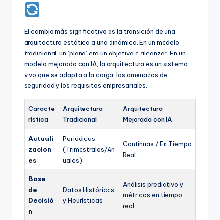
El cambio más significativo es la transición de una
arquitectura estática a una dinámica. En un modelo
tradicional, un ‘plano’ era un objetivo a alcanzar. En un
modelo mejorado con IA, la arquitectura es un sistema
vivo que se adapta a la carga, las amenazas de
seguridad y los requisitos empresariales.
Caracte
Arquitectura
Arquitectura
rística
Tradicional
Mejorada con IA
Actuali
Periódicas
Continuas / En Tiempo
zacion
(Trimestrales/An
Real
es
uales)
Base
Análisis predictivo y
de
Datos Históricos
métricas en tiempo
Decisió
y Heurísticas
real
n