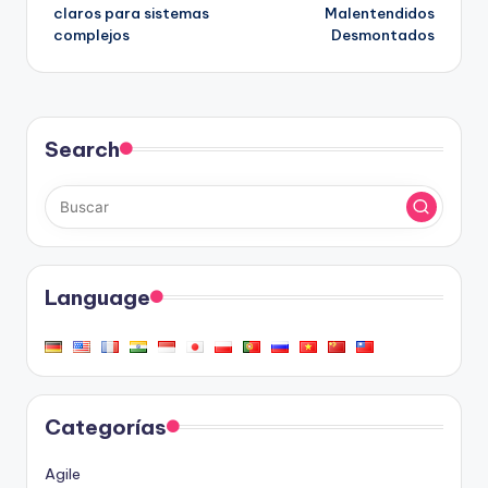
claros para sistemas
Malentendidos
entradas
complejos
Desmontados
Search
Language
Categorías
Agile