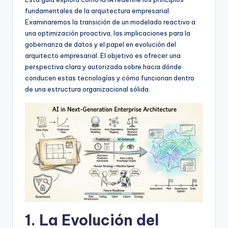
f
fundamentales de la arquitectura empresarial.
t
Examinaremos la transición de un modelado reactivo a
una optimización proactiva, las implicaciones para la
w
gobernanza de datos y el papel en evolución del
a
arquitecto empresarial. El objetivo es ofrecer una
perspectiva clara y autorizada sobre hacia dónde
r
conducen estas tecnologías y cómo funcionan dentro
e
de una estructura organizacional sólida.
I
n
d
u
s
t
r
1. La Evolución del
y