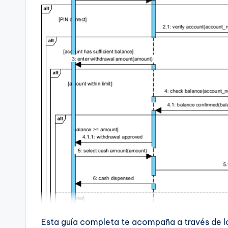
t
s
&
S
o
ft
w
a
r
e
Esta guía completa te acompaña a través de 