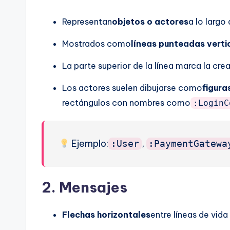
Representan
objetos o actores
a lo largo
Mostrados como
líneas punteadas verti
La parte superior de la línea marca la crea
Los actores suelen dibujarse como
figura
rectángulos con nombres como
:LoginC
Ejemplo:
,
:User
:PaymentGatewa
2.
Mensajes
Flechas horizontales
entre líneas de vid