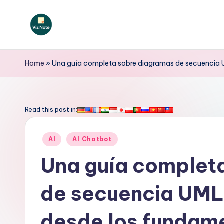
Saltar
al
V
contenido
iz
Home
»
Una guía completa sobre diagramas de secuencia U
N
o
Read this post in:
t
Publicado
AI
AI Chatbot
e
en
Una guía complet
S
de secuencia UML 
p
a
desde los fundame