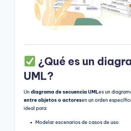
t
e
s
¿Qué es un diagr
UML?
Un
diagrama de secuencia UML
es un diagrama
entre objetos o actores
en un orden específic
ideal para:
Modelar escenarios de casos de uso