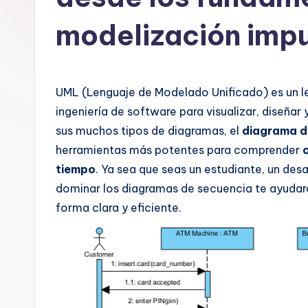
n
modelización impu
is
h
UML (Lenguaje de Modelado Unificado) es un l
-
ingeniería de software para visualizar, diseña
A
sus muchos tipos de diagramas, el
diagrama d
herramientas más potentes para comprender
I
tiempo
. Ya sea que seas un estudiante, un desa
I
dominar los diagramas de secuencia te ayuda
forma clara y eficiente.
n
si
g
h