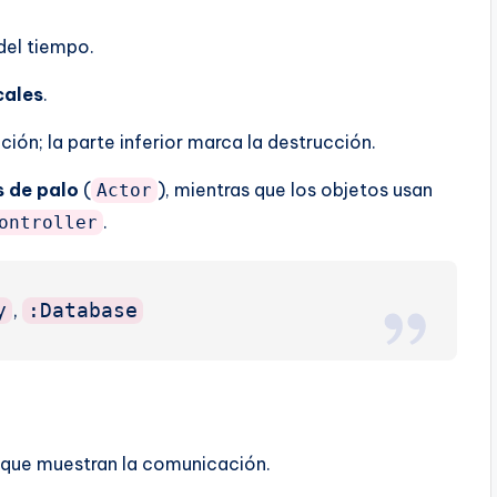
 del tiempo.
cales
.
ción; la parte inferior marca la destrucción.
s de palo
(
), mientras que los objetos usan
Actor
.
ontroller
,
y
:Database
a que muestran la comunicación.