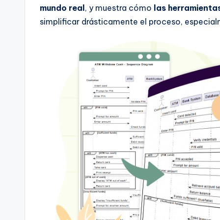
I
mundo real
, y muestra cómo
las herramienta
n
simplificar drásticamente el proceso, especial
d
u
s
tr
y
U
p
d
a