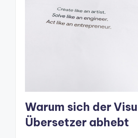
s
&
S
o
ft
w
a
r
Warum sich der Visu
e
Übersetzer abhebt
In