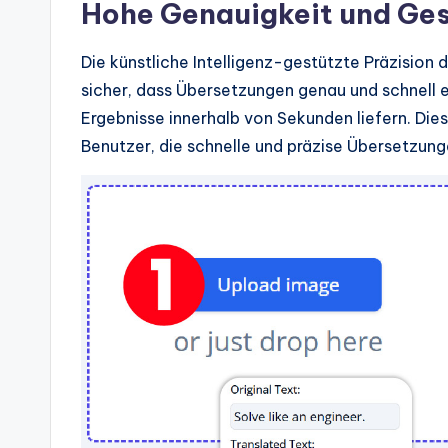
d
Hohe Genauigkeit und Ge
u
Die künstliche Intelligenz-gestützte Präzision 
s
sicher, dass Übersetzungen genau und schnell 
Ergebnisse innerhalb von Sekunden liefern. Die
tr
Benutzer, die schnelle und präzise Übersetzun
y
U
p
d
a
t
e