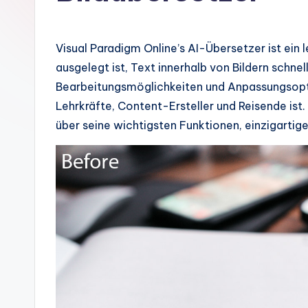
m
a
Visual Paradigm Online’s AI-Übersetzer ist ein 
n
ausgelegt ist, Text innerhalb von Bildern schne
Bearbeitungsmöglichkeiten und Anpassungsopti
-
Lehrkräfte, Content-Ersteller und Reisende ist. 
A
über seine wichtigsten Funktionen, einzigarti
I
In
si
g
h
t