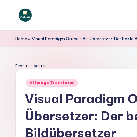
Skip
to
V
content
iz
Home
»
Visual Paradigm Online’s AI-Übersetzer: Der beste
N
o
Read this post in:
t
Posted
AI Image Translator
in
e
Visual Paradigm O
G
Übersetzer: Der 
e
r
Bildübersetzer