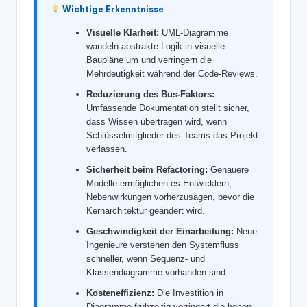
w
Wichtige Erkenntnisse
a
Visuelle Klarheit:
UML-Diagramme
wandeln abstrakte Logik in visuelle
r
Baupläne um und verringern die
e
Mehrdeutigkeit während der Code-Reviews.
Reduzierung des Bus-Faktors:
In
Umfassende Dokumentation stellt sicher,
d
dass Wissen übertragen wird, wenn
Schlüsselmitglieder des Teams das Projekt
u
verlassen.
s
Sicherheit beim Refactoring:
Genauere
Modelle ermöglichen es Entwicklern,
tr
Nebenwirkungen vorherzusagen, bevor die
y
Kernarchitektur geändert wird.
Geschwindigkeit der Einarbeitung:
Neue
U
Ingenieure verstehen den Systemfluss
p
schneller, wenn Sequenz- und
Klassendiagramme vorhanden sind.
d
Kosteneffizienz:
Die Investition in
a
Diagramme frühzeitig verringert die hohen