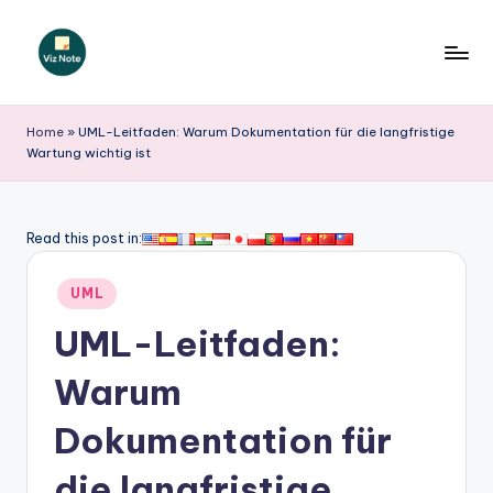
Skip
to
V
content
iz
Home
»
UML-Leitfaden: Warum Dokumentation für die langfristige
Wartung wichtig ist
N
o
t
Read this post in:
e
Posted
UML
G
in
UML-Leitfaden:
e
r
Warum
m
Dokumentation für
a
die langfristige