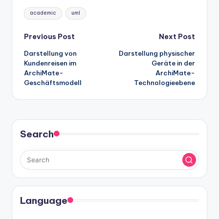
Tags:
academic
uml
Post
Previous Post
Next Post
Darstellung von
Darstellung physischer
navigation
Kundenreisen im
Geräte in der
ArchiMate-
ArchiMate-
Geschäftsmodell
Technologieebene
Search
Language