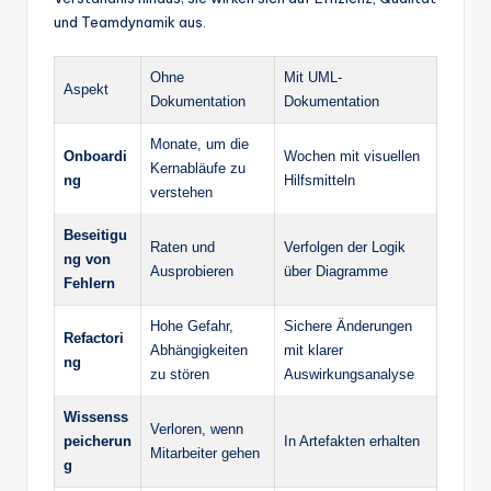
und Teamdynamik aus.
Ohne
Mit UML-
Aspekt
Dokumentation
Dokumentation
Monate, um die
Onboardi
Wochen mit visuellen
Kernabläufe zu
ng
Hilfsmitteln
verstehen
Beseitigu
Raten und
Verfolgen der Logik
ng von
Ausprobieren
über Diagramme
Fehlern
Hohe Gefahr,
Sichere Änderungen
Refactori
Abhängigkeiten
mit klarer
ng
zu stören
Auswirkungsanalyse
Wissenss
Verloren, wenn
peicherun
In Artefakten erhalten
Mitarbeiter gehen
g