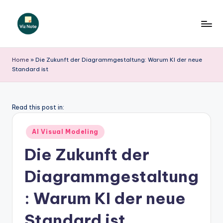
Skip
to
V
content
iz
Home
»
Die Zukunft der Diagrammgestaltung: Warum KI der neue
Standard ist
N
o
t
Read this post in:
e
Posted
AI Visual Modeling
G
in
Die Zukunft der
e
Diagrammgestaltung
r
m
: Warum KI der neue
a
Standard ist