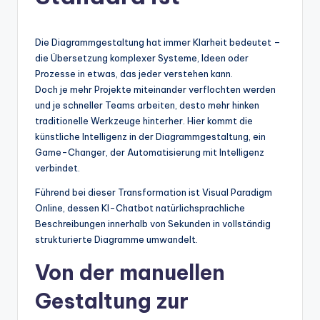
n
-
Die Diagrammgestaltung hat immer Klarheit bedeutet –
A
die Übersetzung komplexer Systeme, Ideen oder
I
Prozesse in etwas, das jeder verstehen kann.
Doch je mehr Projekte miteinander verflochten werden
In
und je schneller Teams arbeiten, desto mehr hinken
si
traditionelle Werkzeuge hinterher. Hier kommt die
künstliche Intelligenz in der Diagrammgestaltung, ein
g
Game-Changer, der Automatisierung mit Intelligenz
h
verbindet.
t
Führend bei dieser Transformation ist Visual Paradigm
Online, dessen KI-Chatbot natürlichsprachliche
s
Beschreibungen innerhalb von Sekunden in vollständig
&
strukturierte Diagramme umwandelt.
S
Von der manuellen
o
Gestaltung zur
ft