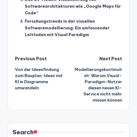
Softwarearchitekturen wie „Google Maps für
Code“
Forschungstrends in der visuellen
Softwaremodellierung: Ein umfassender
Leitfaden mit Visual Paradigm
Post
Previous Post
Next Post
Von der Ideenfindung
Modellierungskontinuit
navigation
zum Bauplan: Ideen mit
ät: Warum Visual-
KI in Diagramme
Paradigm-Nutzer
umwandeln
diesen neuen KI-
Service nicht mehr
missen können
Search