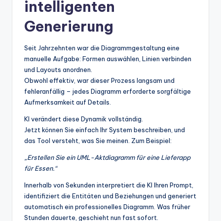
intelligenten
w
a
Generierung
r
Seit Jahrzehnten war die Diagrammgestaltung eine
e
manuelle Aufgabe: Formen auswählen, Linien verbinden
In
und Layouts anordnen.
Obwohl effektiv, war dieser Prozess langsam und
d
fehleranfällig – jedes Diagramm erforderte sorgfältige
u
Aufmerksamkeit auf Details.
s
KI verändert diese Dynamik vollständig.
Jetzt können Sie einfach Ihr System beschreiben, und
tr
das Tool versteht, was Sie meinen. Zum Beispiel:
y
„Erstellen Sie ein UML-Aktdiagramm für eine Lieferapp
U
für Essen.“
p
Innerhalb von Sekunden interpretiert die KI Ihren Prompt,
identifiziert die Entitäten und Beziehungen und generiert
d
automatisch ein professionelles Diagramm. Was früher
a
Stunden dauerte, geschieht nun fast sofort.