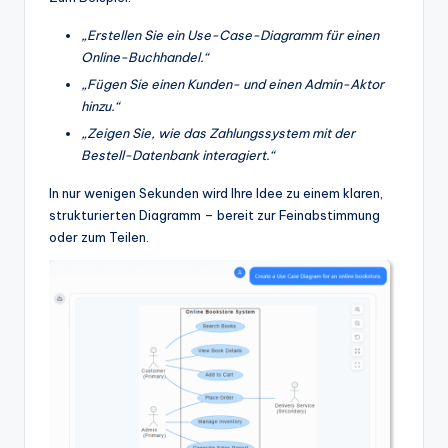
w
„Erstellen Sie ein Use-Case-Diagramm für einen
a
Online-Buchhandel.“
r
„Fügen Sie einen Kunden- und einen Admin-Aktor
hinzu.“
e
„Zeigen Sie, wie das Zahlungssystem mit der
In
Bestell-Datenbank interagiert.“
d
In nur wenigen Sekunden wird Ihre Idee zu einem klaren,
u
strukturierten Diagramm – bereit zur Feinabstimmung
oder zum Teilen.
s
tr
y
U
p
d
a