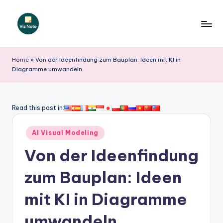
Skip
to
V
content
iz
Home
»
Von der Ideenfindung zum Bauplan: Ideen mit KI in
Diagramme umwandeln
N
o
t
Read this post in:
e
Posted
AI Visual Modeling
G
in
Von der Ideenfindung
e
r
zum Bauplan: Ideen
m
mit KI in Diagramme
a
umwandeln