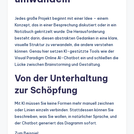
n
-
A
Jedes große Projekt beginnt mit einer Idee – einem
Konzept, das in einer Besprechung diskutiert oder in ein
I
Notizbuch gekritzelt wurde. Die Herausforderung
In
besteht darin, diesen abstrakten Gedanken in eine klare,
visuelle Struktur zu verwandeln, die andere verstehen
si
können. Genau hier setzen KI-gestützte Tools wie der
g
Visual Paradigm Online AI-Chatbot ein und schließen die
Lücke zwischen Brainstorming und Gestaltung.
h
Von der Unterhaltung
t
zur Schöpfung
s
&
Mit KI müssen Sie keine Formen mehr manuell zeichnen
S
oder Linien einzeln verbinden. Stattdessen können Sie
beschreiben, was Sie wollen, in natürlicher Sprache, und
o
der Chatbot generiert das Diagramm sofort.
ft
Zum Beispiel: