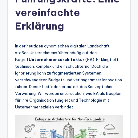
n
-
vereinfachte
A
Erklärung
I
In
In der heutigen dynamischen digitalen Landschaft
si
stoßen Unternehmensführer häufig auf den
g
Begriff
Unternehmensarchitektur
(EA). Er klingt oft
technisch, komplex und einschüchternd. Doch die
h
Ignorierung kann zu fragmentierten Systemen,
t
verschwendeten Budgets und verlangsamter Innovation
führen. Dieser Leitfaden erläutert das Konzept ohne
s
Verwirrung. Wir werden untersuchen, wie EA als Bauplan
&
für Ihre Organisation fungiert und Technologie mit
Unternehmenszielen verbindet.
S
o
ft