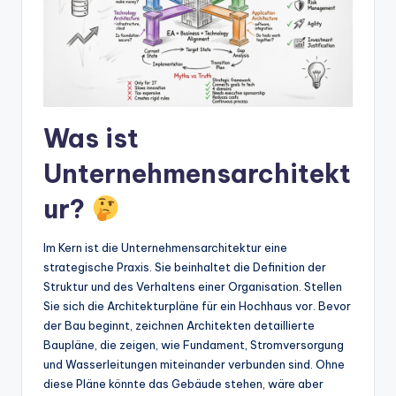
w
a
r
e
In
Was ist
d
Unternehmensarchitekt
u
ur?
s
tr
Im Kern ist die Unternehmensarchitektur eine
strategische Praxis. Sie beinhaltet die Definition der
y
Struktur und des Verhaltens einer Organisation. Stellen
U
Sie sich die Architekturpläne für ein Hochhaus vor. Bevor
der Bau beginnt, zeichnen Architekten detaillierte
p
Baupläne, die zeigen, wie Fundament, Stromversorgung
d
und Wasserleitungen miteinander verbunden sind. Ohne
diese Pläne könnte das Gebäude stehen, wäre aber
a