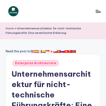
Skip
to
V
content
iz
Home
»
Unternehmensarchitektur für nicht-technische
Führungskräfte: Eine vereinfachte Erklärung
N
o
t
Read this post in:
e
Posted
Enterprise Architecture
G
in
Unternehmensarchit
e
r
ektur für nicht-
m
technische
a
Führungskräfte: Eine