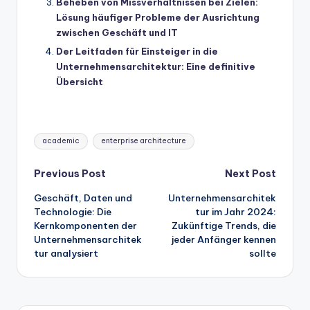
Beheben von Missverhältnissen bei Zielen:
Lösung häufiger Probleme der Ausrichtung
zwischen Geschäft und IT
Der Leitfaden für Einsteiger in die
Unternehmensarchitektur: Eine definitive
Übersicht
Tags:
academic
enterprise architecture
Post
Previous Post
Next Post
Geschäft, Daten und
Unternehmensarchitek
navigation
Technologie: Die
tur im Jahr 2024:
Kernkomponenten der
Zukünftige Trends, die
Unternehmensarchitek
jeder Anfänger kennen
tur analysiert
sollte