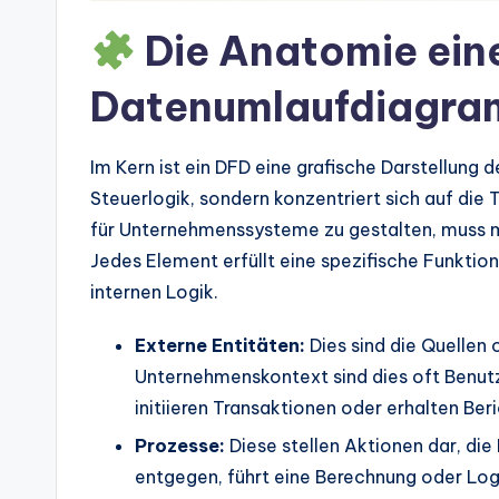
d
Die Anatomie ein
u
Datenumlaufdiagr
s
tr
Im Kern ist ein DFD eine grafische Darstellung 
y
Steuerlogik, sondern konzentriert sich auf di
für Unternehmenssysteme zu gestalten, muss 
U
Jedes Element erfüllt eine spezifische Funktio
p
internen Logik.
d
Externe Entitäten:
Dies sind die Quellen
a
Unternehmenskontext sind dies oft Benutz
initiieren Transaktionen oder erhalten Ber
t
Prozesse:
Diese stellen Aktionen dar, di
e
entgegen, führt eine Berechnung oder Log