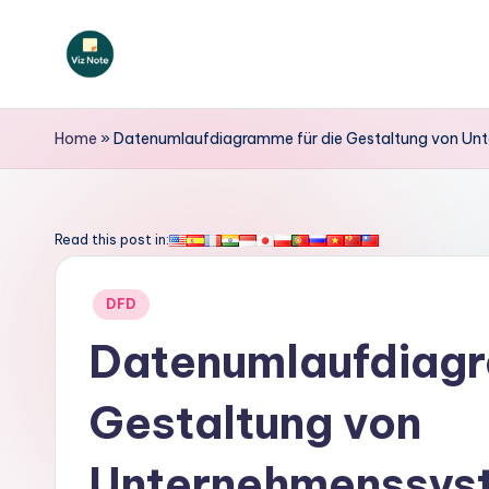
Skip
to
V
content
iz
Home
»
Datenumlaufdiagramme für die Gestaltung von U
N
o
Read this post in:
t
Posted
DFD
e
in
Datenumlaufdiagr
G
Gestaltung von
e
r
Unternehmenssys