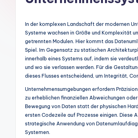
m
a
In der komplexen Landschaft der modernen Unt
n
Systeme wachsen in Größe und Komplexität und
getrennten Modulen. Hier kommt das Datenuml
-
Spiel. Im Gegensatz zu statischen Architektu
A
innerhalb eines Systems auf, indem sie verdeutl
und wo sie verlassen werden. Für die Gestalt
I
dieses Flusses entscheidend, um Integrität, Co
In
Unternehmensumgebungen erfordern Präzision. E
si
zu erheblichen finanziellen Abweichungen oder
Bewegung von Daten statt der physischen Hardw
g
ersten Codezeile auf Prozesse einigen. Diese A
h
strategische Anwendung von Datenumlaufdiagr
Systemen.
t