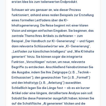
ersten Idee bis zum teilenwerten Endprodukt.
w
Schauen wir uns genauer an, wie dieser Prozess
a
funktioniert, anhand eines realen Beispiels zur Erstellung
r
eines formellen Leitfadens über die KI-
Inhaltsgenerierung. Die Reise beginnt mit einer klaren
e
Vision und einigen einfachen Eingaben. Sie beginnen, das
In
zentrale Thema Ihres Artikels zu definieren – zum
Beispiel „Der Handbuch zur KI-Generierung“ – und fügen
d
dann relevante Schlüsselwörter wie „KI-Generierung“,
u
„Leitfaden zur künstlichen Intelligenz“ und „Wie KI Inhalte
generiert“ hinzu. Sie können sogar die integrierte
s
Funktion „Vorschlagen“ nutzen, um neue, relevante
tr
Begriffe zu entdecken. Anschließend feinabstimmen Sie
die Ausgabe, indem Sie Ihre Zielgruppe (z. B. „Technik-
y
Enthusiasten“), den gewünschten Ton (z. B. „Formell“)
U
und den Inhaltstyp (z. B. „Anleitung“) auswählen.
Schließlich legen Sie die Länge fest – ob es ein kurzer
p
Artikel oder eine längere, detailliertere Analyse sein soll.
d
Sobald Sie diese Parameter ausgefüllt haben, können Sie
auf die Schaltfläche „AI generieren“ klicken und die
a