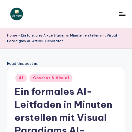
Skip
to
V
content
iz
Home
»
Ein formales AI-Leitfaden in Minuten erstellen mit Visual
Paradigms AI-Artikel-Generator
N
o
t
Read this post in:
e
Posted
AI
Content & Visual
G
in
Ein formales AI-
e
Leitfaden in Minuten
r
m
erstellen mit Visual
a
Paradigms AI-