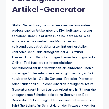
n
Artikel-Generator
-
A
I
Stellen Sie sich vor, Sie müssten einen umfassenden,
professionellen Artikel über die KI-Inhaltsgenerierung
In
schreiben, aber Sie starren auf eine leere Seite. Was
si
wäre, wenn Sie innerhalb von Minuten einen
vollständigen, gut strukturierten Entwurf erstellen
g
könnten? Genau das ermöglicht der
AI-Artikel-
h
Generator
von Visual Paradigm. Dieses leistungsstarke
Online-Tool fungiert als Ihr persönlicher
t
Schreibassistent und verwandelt ein einfaches Thema
s
und einige Schlüsselwörter in einen glänzenden, sofort
nutzbaren Artikel. Ob Sie Content-Ersteller, Marketer
&
oder Student sind – dieser künstlich intelligente Artikel-
S
Generator spart Ihnen Stunden Arbeit und hilft Ihnen, die
unangenehme Schreibblockade zu überwinden. Das
o
Beste daran? Er ist unglaublich einfach zu bedienen und
ft
führt Sie Schritt für Schritt durch den Prozess – von der