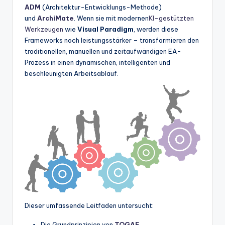
w
ADM
(Architektur-Entwicklungs-Methode)
und
ArchiMate
. Wenn sie mit modernen
KI-gestützten
a
Werkzeugen
wie
Visual Paradigm
, werden diese
r
Frameworks noch leistungsstärker – transformieren den
traditionellen, manuellen und zeitaufwändigen EA-
e
Prozess in einen dynamischen, intelligenten und
In
beschleunigten Arbeitsablauf.
d
u
s
tr
y
U
p
d
Dieser umfassende Leitfaden untersucht:
a
Die Grundprinzipien von
TOGAF