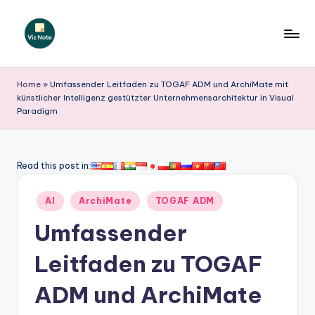
Skip
to
V
content
iz
Home
»
Umfassender Leitfaden zu TOGAF ADM und ArchiMate mit
künstlicher Intelligenz gestützter Unternehmensarchitektur in Visual
N
Paradigm
o
t
Read this post in:
e
G
Posted
AI
ArchiMate
TOGAF ADM
in
e
Umfassender
r
Leitfaden zu TOGAF
m
ADM und ArchiMate
a