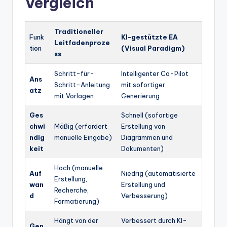
Vergleich
Traditioneller
Funk
KI-gestützte EA
Leitfadenproze
tion
(Visual Paradigm)
ss
Schritt-für-
Intelligenter Co-Pilot
Ans
Schritt-Anleitung
mit sofortiger
atz
mit Vorlagen
Generierung
Ges
Schnell (sofortige
chwi
Mäßig (erfordert
Erstellung von
ndig
manuelle Eingabe)
Diagrammen und
keit
Dokumenten)
Hoch (manuelle
Auf
Niedrig (automatisierte
Erstellung,
wan
Erstellung und
Recherche,
d
Verbesserung)
Formatierung)
Hängt von der
Verbessert durch KI-
Gen