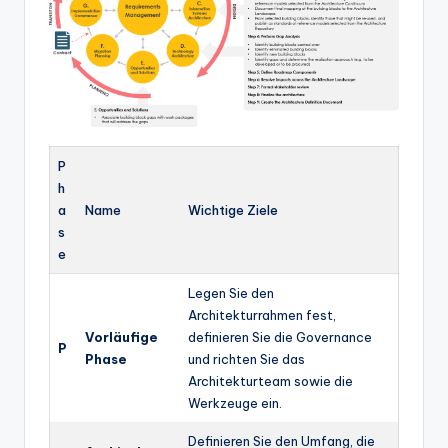
P
h
a
Name
Wichtige Ziele
s
e
Legen Sie den
Architekturrahmen fest,
Vorläufige
definieren Sie die Governance
P
Phase
und richten Sie das
Architekturteam sowie die
Werkzeuge ein.
Definieren Sie den Umfang, die