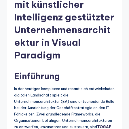
n
mit künstlicher
-
Intelligenz gestützter
A
Unternehmensarchit
I
In
ektur in Visual
si
Paradigm
g
h
Einführung
t
s
In der heutigen komplexen und rasant sich entwickelnden
&
digitalen Landschaft spielt die
Unternehmensarchitektur (EA) eine entscheidende Rolle
S
bei der Ausrichtung der Geschäftsstrategie an den IT-
o
Fähigkeiten. Zwei grundlegende Frameworks, die
Organisationen befähigen, Unternehmensarchitekturen
ft
zu entwerfen, umzusetzen und zu steuern, sind
TOGAF