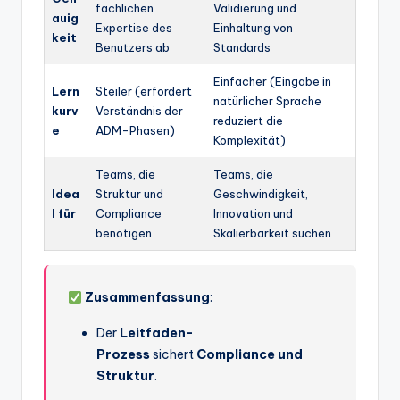
fachlichen
Validierung und
auig
Expertise des
Einhaltung von
keit
Benutzers ab
Standards
Einfacher (Eingabe in
Lern
Steiler (erfordert
natürlicher Sprache
kurv
Verständnis der
reduziert die
e
ADM-Phasen)
Komplexität)
Teams, die
Teams, die
Idea
Struktur und
Geschwindigkeit,
l für
Compliance
Innovation und
benötigen
Skalierbarkeit suchen
Zusammenfassung
:
Der
Leitfaden-
Prozess
sichert
Compliance und
Struktur
.