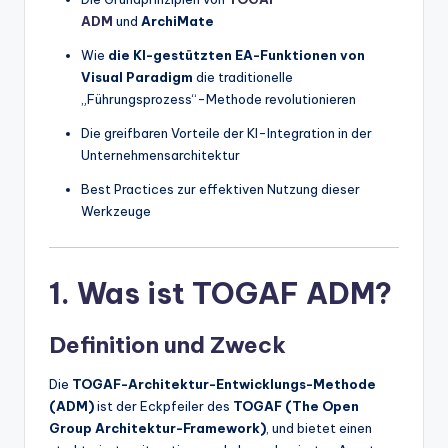
ADM
und
ArchiMate
t
Wie
die KI-gestützten EA-Funktionen von
e
Visual Paradigm
die traditionelle
s
„Führungsprozess“-Methode revolutionieren
Die greifbaren Vorteile der KI-Integration in der
Unternehmensarchitektur
Best Practices zur effektiven Nutzung dieser
Werkzeuge
1. Was ist TOGAF ADM?
Definition und Zweck
Die
TOGAF-Architektur-Entwicklungs-Methode
(ADM)
ist der Eckpfeiler des
TOGAF (The Open
Group Architektur-Framework)
, und bietet einen