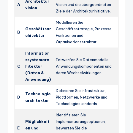
Architektur
A
Vision und die übergeordneten
vision
Ziele der Architekturinitiative.
Modellieren Sie
Geschäftsar
Geschäftsstrategie, Prozesse,
B
chitektur
Funktionen und
Organisationsstruktur.
Information
ssystemarc
Entwerfen Sie Datenmodelle,
C
hitektur
Anwendungskomponenten und
(Daten &
deren Wechselwirkungen.
Anwendung)
Definieren Sie Infrastruktur,
Technologie
D
Plattformen, Netzwerke und
architektur
Technologiestandards.
Identifizieren Sie
Möglichkeit
Implementierungsoptionen,
E
en und
bewerten Sie die