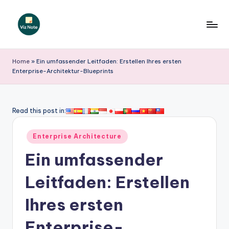
Skip
to
V
content
iz
Home
»
Ein umfassender Leitfaden: Erstellen Ihres ersten
Enterprise-Architektur-Blueprints
N
o
t
Read this post in:
e
Posted
Enterprise Architecture
G
in
Ein umfassender
e
r
Leitfaden: Erstellen
m
Ihres ersten
a
Enterprise-