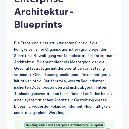
n
-
Architektur-
A
Blueprints
I
In
Die Erstellung einer strukturierten Sicht auf die
si
Fähigkeiten einer Organisation ist ein grundlegender
g
Schritt zur Bewältigung von Komplexität. Ein Enterprise-
Architektur-Blueprint dient als Masterplan, der die
h
Geschäftsstrategie mit der operativen Umsetzung
t
verbindet. Ohne dieses grundlegende Dokument geraten
Initiativen oft außer Kontrolle, was zu Redundanzen,
s
isolierten Datenbeständen und nicht abgestimmten
&
Technologieinvestitionen führt. Dieser Leitfaden bietet
einen systematischen Ansatz zur Gestaltung dieses
S
Blueprint, wobei der Fokus auf Klarheit, Nachhaltigkeit
o
und strategischem Wert liegt.
ft