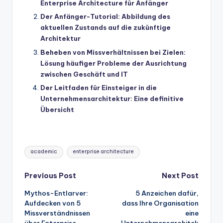
Enterprise Architecture für Anfänger
Der Anfänger-Tutorial: Abbildung des
aktuellen Zustands auf die zukünftige
Architektur
Beheben von Missverhältnissen bei Zielen:
Lösung häufiger Probleme der Ausrichtung
zwischen Geschäft und IT
Der Leitfaden für Einsteiger in die
Unternehmensarchitektur: Eine definitive
Übersicht
Tags:
academic
enterprise architecture
Post
Previous Post
Next Post
Mythos-Entlarver:
5 Anzeichen dafür,
navigation
Aufdecken von 5
dass Ihre Organisation
Missverständnissen
eine
über Enterprise
Unternehmensarchitek