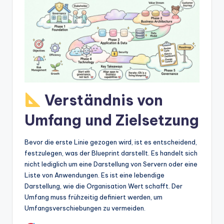
w
a
r
e
In
d
Verständnis von
u
Umfang und Zielsetzung
s
tr
Bevor die erste Linie gezogen wird, ist es entscheidend,
y
festzulegen, was der Blueprint darstellt. Es handelt sich
nicht lediglich um eine Darstellung von Servern oder eine
U
Liste von Anwendungen. Es ist eine lebendige
p
Darstellung, wie die Organisation Wert schafft. Der
Umfang muss frühzeitig definiert werden, um
d
Umfangsverschiebungen zu vermeiden.
a