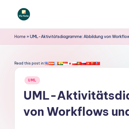
Skip
to
V
content
iz
Home
»
UML-Aktivitätsdiagramme: Abbildung von Workflow
N
o
Read this post in:
t
Posted
UML
e
in
UML-Aktivitätsdi
G
von Workflows un
e
r