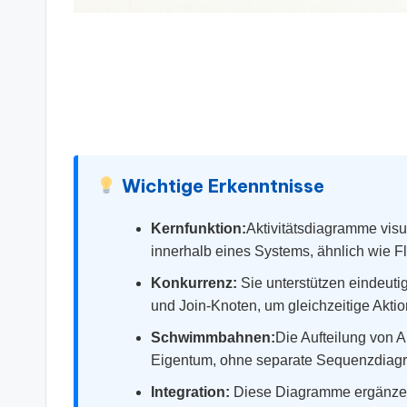
s
&
S
o
ft
Wichtige Erkenntnisse
w
Kernfunktion:
Aktivitätsdiagramme visu
innerhalb eines Systems, ähnlich wie 
a
Konkurrenz:
Sie unterstützen eindeutig
r
und Join-Knoten, um gleichzeitige Aktio
e
Schwimmbahnen:
Die Aufteilung von 
Eigentum, ohne separate Sequenzdiag
In
Integration:
Diese Diagramme ergänzen