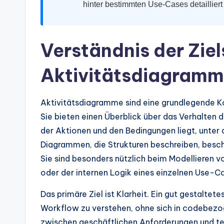
d
hinter bestimmten Use-Cases detailliert 
u
s
Verständnis der Zie
tr
Aktivitätsdiagram
y
Aktivitätsdiagramme sind eine grundlegende 
U
Sie bieten einen Überblick über das Verhalten 
p
der Aktionen und den Bedingungen liegt, unter 
Diagrammen, die Strukturen beschreiben, besc
d
Sie sind besonders nützlich beim Modellieren
a
oder der internen Logik eines einzelnen Use-C
t
Das primäre Ziel ist Klarheit. Ein gut gestalte
Workflow zu verstehen, ohne sich in codebezoge
e
zwischen geschäftlichen Anforderungen und te