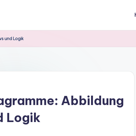
s und Logik
agramme: Abbildung
d Logik