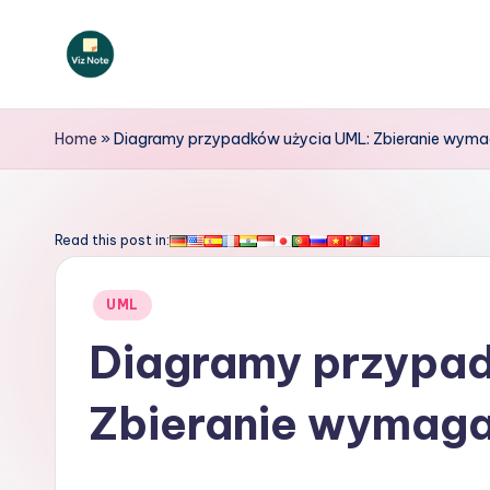
Skip
to
V
content
iz
Home
»
Diagramy przypadków użycia UML: Zbieranie wyma
N
o
Read this post in:
t
Posted
UML
e
in
Diagramy przypad
P
Zbieranie wymaga
o
li