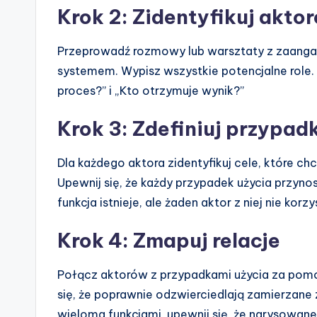
Krok 2: Zidentyfikuj akto
Przeprowadź rozmowy lub warsztaty z zaangaż
systemem. Wypisz wszystkie potencjalne role. 
proces?” i „Kto otrzymuje wynik?”
Krok 3: Zdefiniuj przypadk
Dla każdego aktora zidentyfikuj cele, które ch
Upewnij się, że każdy przypadek użycia przynos
funkcja istnieje, ale żaden aktor z niej nie ko
Krok 4: Zmapuj relacje
Połącz aktorów z przypadkami użycia za pomo
się, że poprawnie odzwierciedlają zamierzane
wieloma funkcjami, upewnij się, że narysowane s