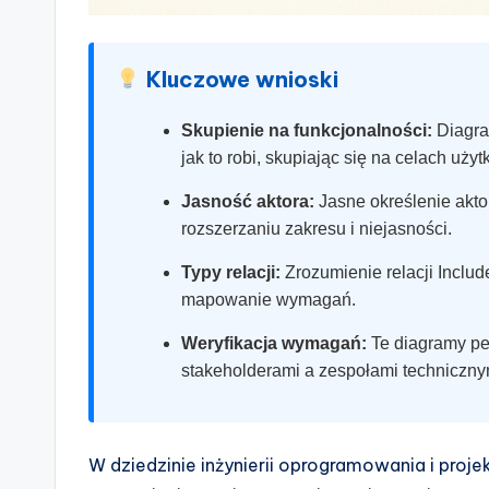
s
&
Kluczowe wnioski
S
Skupienie na funkcjonalności:
Diagra
jak to robi, skupiając się na celach uży
o
Jasność aktora:
Jasne określenie akt
ft
rozszerzaniu zakresu i niejasności.
w
Typy relacji:
Zrozumienie relacji Includ
mapowanie wymagań.
a
Weryfikacja wymagań:
Te diagramy pe
r
stakeholderami a zespołami techniczny
e
I
W dziedzinie inżynierii oprogramowania i pro