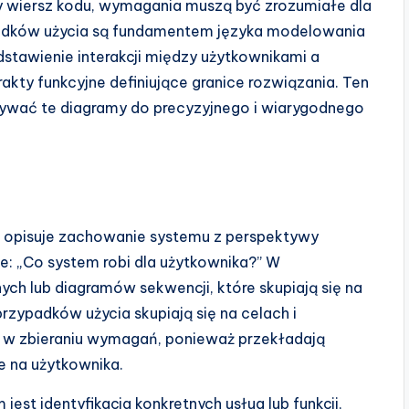
y wiersz kodu, wymagania muszą być zrozumiałe dla
adków użycia są fundamentem języka modelowania
stawienie interakcji między użytkownikami a
rakty funkcyjne definiujące granice rozwiązania. Ten
ywać te diagramy do precyzyjnego i wiarygodnego
 opisuje zachowanie systemu z perspektywy
: „Co system robi dla użytkownika?” W
h lub diagramów sekwencji, które skupiają się na
zypadków użycia skupiają się na celach i
 w zbieraniu wymagań, ponieważ przekładają
e na użytkownika.
est identyfikacja konkretnych usług lub funkcji,