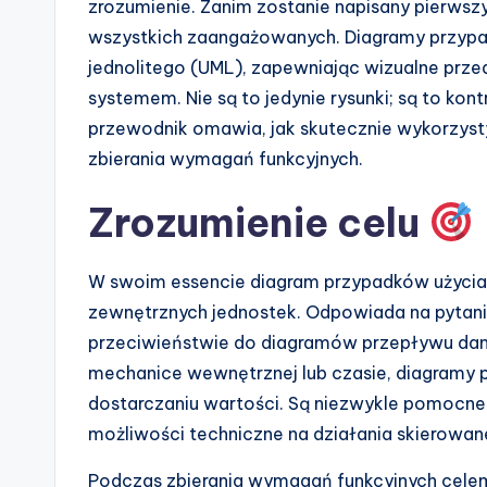
n
zrozumienie. Zanim zostanie napisany pierwsz
wszystkich zaangażowanych. Diagramy przyp
d
jednolitego (UML), zapewniając wizualne przed
u
systemem. Nie są to jedynie rysunki; są to kont
przewodnik omawia, jak skutecznie wykorzyst
s
zbierania wymagań funkcyjnych.
tr
Zrozumienie celu
y
U
W swoim essencie diagram przypadków użycia
zewnętrznych jednostek. Odpowiada na pytanie
p
przeciwieństwie do diagramów przepływu danyc
d
mechanice wewnętrznej lub czasie, diagramy pr
dostarczaniu wartości. Są niezwykle pomocne
a
możliwości techniczne na działania skierowan
t
Podczas zbierania wymagań funkcyjnych celem j