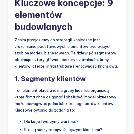
Kluczowe koncepcje: 9
t
elementów
w
a
budowlanych
r
Zanim przejdziemy do strategii, konieczne jest
e
zrozumienie podstawowych elementów tworzących
I
szablon modelu biznesowego. Te dziewięć segmentów
obejmuje cztery główne obszary działalności firmy:
n
klientów, ofertę, infrastrukturę i rentowność finansową.
d
1. Segmenty klientów
u
Ten element określa różne grupy ludzi lub organizacji,
s
które firma chce osiągnąć i obsłużyć. Model biznesowy
t
może obsługiwać jedno lub kilka segmentów klientów.
Kluczowe pytania do zadania to:
r
y
Dla kogo tworzymy wartość?
Kto są naszymi najważniejszymi klientami?
U