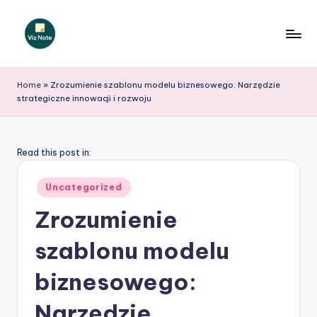
Skip
to
V
content
iz
Home
»
Zrozumienie szablonu modelu biznesowego: Narzędzie
strategiczne innowacji i rozwoju
N
o
t
Read this post in:
e
Posted
Uncategorized
P
in
Zrozumienie
o
szablonu modelu
li
s
biznesowego:
h
Narzędzie