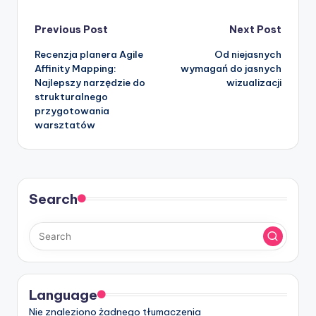
Post
Previous Post
Next Post
Recenzja planera Agile
Od niejasnych
navigation
Affinity Mapping:
wymagań do jasnych
Najlepszy narzędzie do
wizualizacji
strukturalnego
przygotowania
warsztatów
Search
Language
Nie znaleziono żadnego tłumaczenia