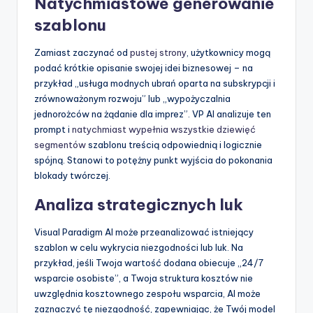
Natychmiastowe generowanie
szablonu
Zamiast zaczynać od
pustej strony
, użytkownicy mogą
podać krótkie opisanie swojej idei biznesowej – na
przykład „usługa modnych ubrań oparta na subskrypcji i
zrównoważonym rozwoju” lub „wypożyczalnia
jednorożców na żądanie dla imprez”. VP AI analizuje ten
prompt i
natychmiast wypełnia wszystkie dziewięć
segmentów
szablonu treścią odpowiednią i logicznie
spójną. Stanowi to potężny punkt wyjścia do pokonania
blokady twórczej.
Analiza strategicznych luk
Visual Paradigm AI może przeanalizować istniejący
szablon w celu wykrycia niezgodności lub luk. Na
przykład, jeśli Twoja wartość dodana obiecuje „24/7
wsparcie osobiste”, a Twoja struktura kosztów nie
uwzględnia kosztownego zespołu wsparcia, AI może
zaznaczyć tę niezgodność, zapewniając, że Twój model