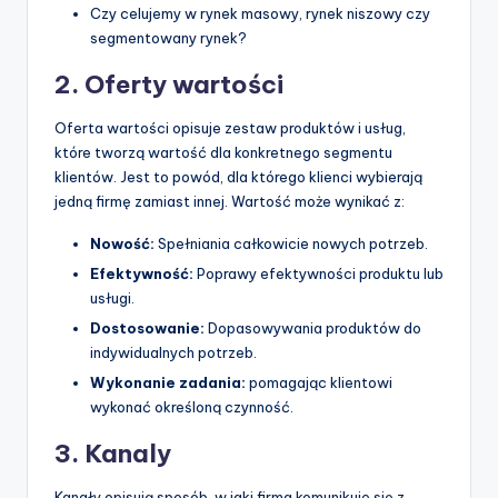
Czy celujemy w rynek masowy, rynek niszowy czy
p
segmentowany rynek?
d
2. Oferty wartości
a
Oferta wartości opisuje zestaw produktów i usług,
t
które tworzą wartość dla konkretnego segmentu
e
klientów. Jest to powód, dla którego klienci wybierają
jedną firmę zamiast innej. Wartość może wynikać z:
s
Nowość:
Spełniania całkowicie nowych potrzeb.
Efektywność:
Poprawy efektywności produktu lub
usługi.
Dostosowanie:
Dopasowywania produktów do
indywidualnych potrzeb.
Wykonanie zadania:
pomagając klientowi
wykonać określoną czynność.
3. Kanaly
Kanały opisują sposób, w jaki firma komunikuje się z