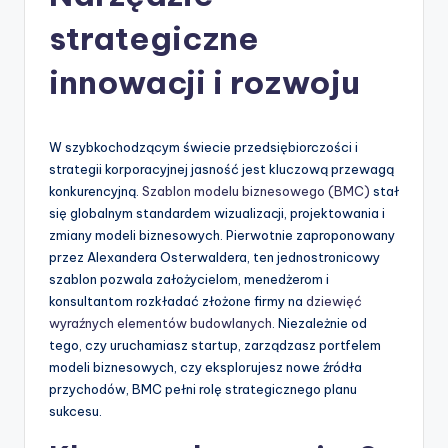
-
strategiczne
A
I
innowacji i rozwoju
I
n
W szybkochodzącym świecie przedsiębiorczości i
si
strategii korporacyjnej jasność jest kluczową przewagą
konkurencyjną.
Szablon modelu biznesowego (BMC)
stał
g
się globalnym standardem wizualizacji, projektowania i
h
zmiany modeli biznesowych. Pierwotnie zaproponowany
przez Alexandera Osterwaldera, ten jednostronicowy
t
szablon pozwala założycielom, menedżerom i
s
konsultantom rozkładać złożone firmy na
dziewięć
wyraźnych elementów budowlanych
. Niezależnie od
&
tego, czy uruchamiasz startup, zarządzasz portfelem
S
modeli biznesowych, czy eksplorujesz nowe źródła
przychodów, BMC pełni rolę strategicznego planu
o
sukcesu.
f