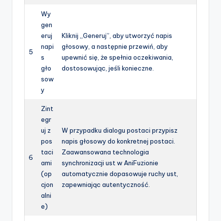
Wy
gen
eruj
Kliknij „Generuj”, aby utworzyć napis
napi
głosowy, a następnie przewiń, aby
5
s
upewnić się, że spełnia oczekiwania,
gło
dostosowując, jeśli konieczne.
sow
y
Zint
egr
uj z
W przypadku dialogu postaci przypisz
pos
napis głosowy do konkretnej postaci.
taci
Zaawansowana technologia
6
ami
synchronizacji ust w AniFuzionie
(op
automatycznie dopasowuje ruchy ust,
cjon
zapewniając autentyczność.
alni
e)