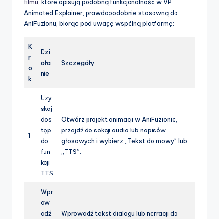
filmu
, które opisują podobną funkcjonalność w VP
Animated Explainer, prawdopodobnie stosowną do
AniFuzionu, biorąc pod uwagę wspólną platformę:
K
Dzi
r
ała
Szczegóły
o
nie
k
Uzy
skaj
dos
Otwórz projekt animacji w AniFuzionie,
tęp
przejdź do sekcji audio lub napisów
1
do
głosowych i wybierz „Tekst do mowy” lub
fun
„TTS”.
kcji
TTS
Wpr
ow
adź
Wprowadź tekst dialogu lub narracji do