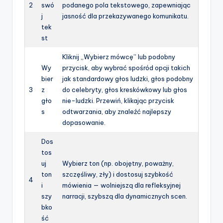
2
swó
podanego pola tekstowego, zapewniając
j
jasność dla przekazywanego komunikatu.
tek
st
Kliknij „Wybierz mówcę” lub podobny
Wy
przycisk, aby wybrać spośród opcji takich
bier
jak standardowy głos ludzki, głos podobny
3
z
do celebryty, głos kreskówkowy lub głos
gło
nie-ludzki. Przewiń, klikając przycisk
s
odtwarzania, aby znaleźć najlepszy
dopasowanie.
Dos
tos
uj
Wybierz ton (np. obojętny, poważny,
ton
szczęśliwy, zły) i dostosuj szybkość
4
i
mówienia — wolniejszą dla refleksyjnej
szy
narracji, szybszą dla dynamicznych scen.
bko
ść