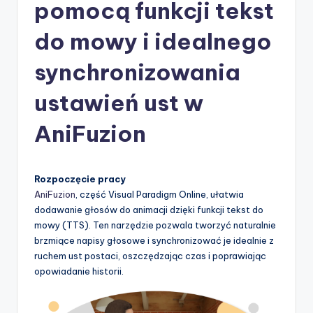
-
pomocą funkcji tekst
A
do mowy i idealnego
I
synchronizowania
I
n
ustawień ust w
si
AniFuzion
g
h
Rozpoczęcie pracy
t
AniFuzion
, część Visual Paradigm Online, ułatwia
s
dodawanie głosów do animacji dzięki funkcji tekst do
mowy (TTS). Ten narzędzie pozwala tworzyć naturalnie
&
brzmiące napisy głosowe i synchronizować je idealnie z
S
ruchem ust postaci, oszczędzając czas i poprawiając
opowiadanie historii.
o
f