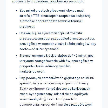
zgodnie z tymi zasadami, opartymi na zasobach:
Zacznij od prostych głosowań, aby poznać
interfejs TTS, a następnie stopniowo zwiększaj
złożoność poprzez dostosowanie tonacji i
prędkości.
Upewnij się, że synchronizacja ust została
przetestowana poprzez podgląd animacji postaci,
szczególnie w scenach z dużą ilością dialogów, aby
zachować autentyczność.
Trzymaj animacje krótkie, dążąc do 1–2 minut, aby
utrzymać zaangażowanie widzów, szczególnie w
przypadku treści edukacyjnych lub
marketingowych.
Użyj podanych poradników do głębszego nauki:
Jak
sprawić, że postacie mówią za pomocą funkcji
Text-to-Speech
(choć dostęp do konkretnych
treści był ograniczony, odnosi się do ogólnych
wskazówek) i
Użyj Text-to-Speech do
generowania narracji do filmu
dla szczegółowych