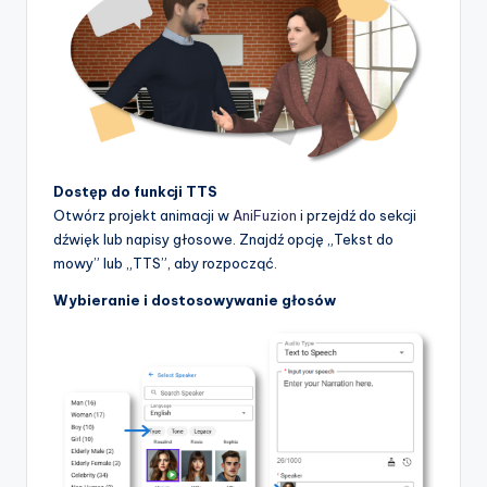
t
w
a
r
e
I
Dostęp do funkcji TTS
Otwórz projekt animacji w
AniFuzion
i przejdź do sekcji
n
dźwięk lub napisy głosowe. Znajdź opcję „Tekst do
d
mowy” lub „TTS”, aby rozpocząć.
u
Wybieranie i dostosowywanie głosów
s
t
r
y
U