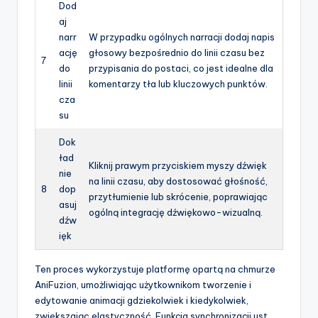
Dod
aj
narr
W przypadku ogólnych narracji dodaj napis
ację
głosowy bezpośrednio do linii czasu bez
7
do
przypisania do postaci, co jest idealne dla
linii
komentarzy tła lub kluczowych punktów.
cza
su
Dok
ład
Kliknij prawym przyciskiem myszy dźwięk
nie
na linii czasu, aby dostosować głośność,
8
dop
przytłumienie lub skrócenie, poprawiając
asuj
ogólną integrację dźwiękowo-wizualną.
dźw
ięk
Ten proces wykorzystuje platformę opartą na chmurze
AniFuzion, umożliwiając użytkownikom tworzenie i
edytowanie animacji gdziekolwiek i kiedykolwiek,
zwiększając elastyczność. Funkcja synchronizacji ust,