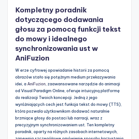
Kompletny poradnik
dotyczącego dodawania
głosu za pomocą funkcji tekst
do mowy i idealnego
synchronizowania ust w
AniFuzion
W erze cyfrowej opowiadanie historii za pomocą
obrazów stało się potężnym medium przekazywania
idei, a
AniFuzion
, zaawansowane narzędzie do animacji
od Visual Paradigm Online, oferuje intuicyjną platformę
do realizacji Twoich koncepcji. Jedną z jego
wyróżniających cech jest funkcja tekst do mowy (TTS),
która pozwala użytkownikom dodawać naturalnie
brzmiące głosy do postaci lub narracji, wraz z
precyzyjnym synchronizowaniem ust. Ten kompletny
poradnik, oparty na różnych zasobach internetowych,
zapewnia szczegółowe omówienie sposobu korzystania