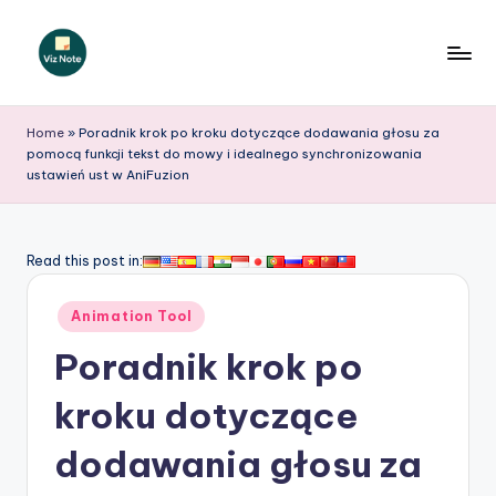
Skip
to
V
content
iz
Home
»
Poradnik krok po kroku dotyczące dodawania głosu za
pomocą funkcji tekst do mowy i idealnego synchronizowania
N
ustawień ust w AniFuzion
o
t
Read this post in:
e
P
Posted
Animation Tool
in
o
Poradnik krok po
li
kroku dotyczące
s
dodawania głosu za
h