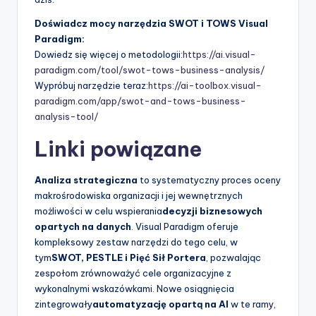
Doświadcz mocy narzędzia SWOT i TOWS Visual
Paradigm:
Dowiedz się więcej o metodologii:
https://ai.visual-
paradigm.com/tool/swot-tows-business-analysis/
Wypróbuj narzędzie teraz:
https://ai-toolbox.visual-
paradigm.com/app/swot-and-tows-business-
analysis-tool/
Linki powiązane
Analiza strategiczna
to systematyczny proces oceny
makrośrodowiska organizacji i jej wewnętrznych
możliwości w celu wspierania
decyzji biznesowych
opartych na danych
. Visual Paradigm oferuje
kompleksowy zestaw narzędzi do tego celu, w
tym
SWOT, PESTLE i Pięć Sił Portera
, pozwalając
zespołom zrównoważyć cele organizacyjne z
wykonalnymi wskazówkami. Nowe osiągnięcia
zintegrowały
automatyzację opartą na AI
w te ramy,