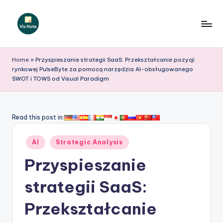
Skip
to
V
content
iz
Home
»
Przyspieszanie strategii SaaS: Przekształcanie pozycji
rynkowej PulseByte za pomocą narzędzia AI-obsługowanego
N
SWOT i TOWS od Visual Paradigm
o
t
Read this post in:
e
P
Posted
AI
Strategic Analysis
in
o
Przyspieszanie
li
strategii SaaS:
s
Przekształcanie
h