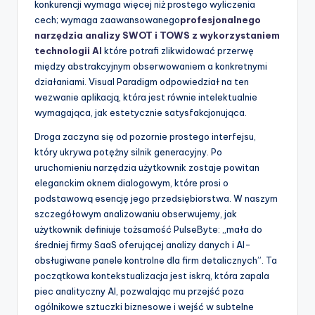
konkurencji wymaga więcej niż prostego wyliczenia
t
cech; wymaga zaawansowanego
profesjonalnego
w
narzędzia analizy SWOT i TOWS z wykorzystaniem
technologii AI
które potrafi zlikwidować przerwę
a
między abstrakcyjnym obserwowaniem a konkretnymi
r
działaniami. Visual Paradigm odpowiedział na ten
wezwanie aplikacją, która jest równie intelektualnie
e
wymagająca, jak estetycznie satysfakcjonująca.
I
Droga zaczyna się od pozornie prostego interfejsu,
n
który ukrywa potężny silnik generacyjny. Po
uruchomieniu narzędzia użytkownik zostaje powitan
d
eleganckim oknem dialogowym, które prosi o
u
podstawową esencję jego przedsiębiorstwa. W naszym
szczegółowym analizowaniu obserwujemy, jak
s
użytkownik definiuje tożsamość PulseByte: „mała do
t
średniej firmy SaaS oferującej analizy danych i AI-
obsługiwane panele kontrolne dla firm detalicznych”. Ta
r
początkowa kontekstualizacja jest iskrą, która zapala
y
piec analityczny AI, pozwalając mu przejść poza
ogólnikowe sztuczki biznesowe i wejść w subtelne
U