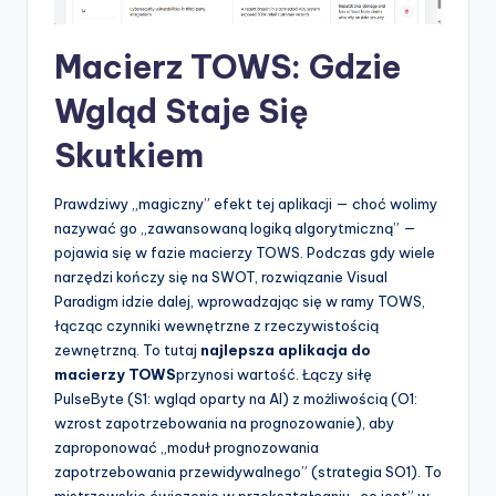
Macierz TOWS: Gdzie
Wgląd Staje Się
Skutkiem
Prawdziwy „magiczny” efekt tej aplikacji — choć wolimy
nazywać go „zawansowaną logiką algorytmiczną” —
pojawia się w fazie macierzy TOWS. Podczas gdy wiele
narzędzi kończy się na SWOT, rozwiązanie Visual
Paradigm idzie dalej, wprowadzając się w ramy TOWS,
łącząc czynniki wewnętrzne z rzeczywistością
zewnętrzną. To tutaj
najlepsza aplikacja do
macierzy TOWS
przynosi wartość. Łączy siłę
PulseByte (S1: wgląd oparty na AI) z możliwością (O1:
wzrost zapotrzebowania na prognozowanie), aby
zaproponować „moduł prognozowania
zapotrzebowania przewidywalnego” (strategia SO1). To
mistrzowskie ćwiczenie w przekształcaniu „co jest” w