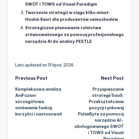
SWOT i TOWS od Visual Paradigm
Tworzenie strategii w ciągu kilku minut:
Hoshin Kanri dla producentów samochodów
Strategiczne planowanie rolnictwa
zrównoważonego za pomocą profesjonalnego
narzędzia AI do analizy PESTLE
Last updated on 13 lipca, 2026
Post
Previous Post
Next Post
Kompleksowa analiza
Przyspieszanie
navigation
AniFuzion:
strategii SaaS:
szczegółowe
Przekształcanie
omówienie funkcji,
pozycji rynkowej
korzyści i zastosowań
PulseByte za pomocą
narzędzia AI-
obsługowanego SWOT
i TOWS od Visual
Paradigm