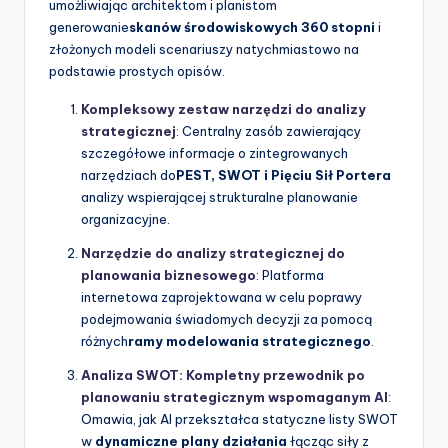
umożliwiając architektom i planistom
generowanie
skanów środowiskowych 360 stopni
i
złożonych modeli scenariuszy natychmiastowo na
podstawie prostych opisów.
Kompleksowy zestaw narzędzi do analizy
strategicznej
: Centralny zasób zawierający
szczegółowe informacje o zintegrowanych
narzędziach do
PEST, SWOT i Pięciu Sił Portera
analizy wspierającej strukturalne planowanie
organizacyjne.
Narzędzie do analizy strategicznej do
planowania biznesowego
: Platforma
internetowa zaprojektowana w celu poprawy
podejmowania świadomych decyzji za pomocą
różnych
ramy modelowania strategicznego
.
Analiza SWOT: Kompletny przewodnik po
planowaniu strategicznym wspomaganym AI
:
Omawia, jak AI przekształca statyczne listy SWOT
w
dynamiczne plany działania
łącząc siły z