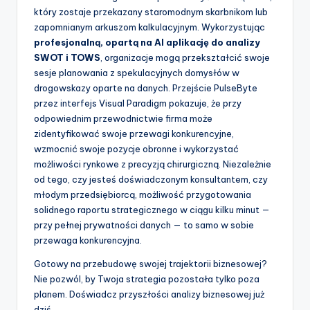
który zostaje przekazany staromodnym skarbnikom lub
zapomnianym arkuszom kalkulacyjnym. Wykorzystując
profesjonalną, opartą na AI aplikację do analizy
SWOT i TOWS
, organizacje mogą przekształcić swoje
sesje planowania z spekulacyjnych domysłów w
drogowskazy oparte na danych. Przejście PulseByte
przez interfejs Visual Paradigm pokazuje, że przy
odpowiednim przewodnictwie firma może
zidentyfikować swoje przewagi konkurencyjne,
wzmocnić swoje pozycje obronne i wykorzystać
możliwości rynkowe z precyzją chirurgiczną. Niezależnie
od tego, czy jesteś doświadczonym konsultantem, czy
młodym przedsiębiorcą, możliwość przygotowania
solidnego raportu strategicznego w ciągu kilku minut —
przy pełnej prywatności danych — to samo w sobie
przewaga konkurencyjna.
Gotowy na przebudowę swojej trajektorii biznesowej?
Nie pozwól, by Twoja strategia pozostała tylko poza
planem. Doświadcz przyszłości analizy biznesowej już
dziś.