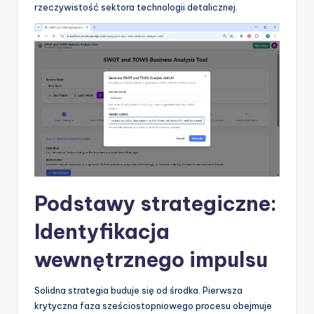
rzeczywistość sektora technologii detalicznej.
p
d
a
t
e
s
Podstawy strategiczne:
Identyfikacja
wewnętrznego impulsu
Solidna strategia buduje się od środka. Pierwsza
krytyczna faza sześciostopniowego procesu obejmuje