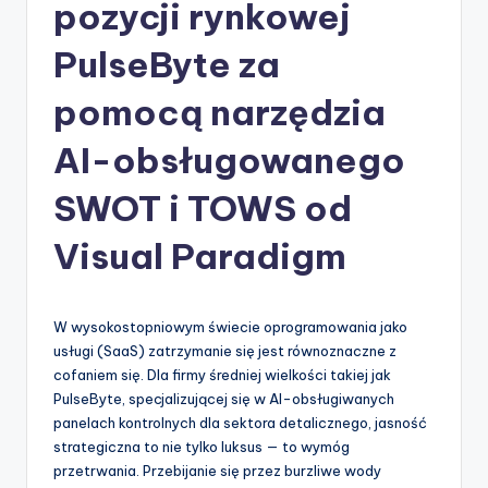
-
pozycji rynkowej
A
PulseByte za
I
pomocą narzędzia
I
n
AI-obsługowanego
si
SWOT i TOWS od
g
Visual Paradigm
h
t
s
W wysokostopniowym świecie oprogramowania jako
usługi (SaaS) zatrzymanie się jest równoznaczne z
&
cofaniem się. Dla firmy średniej wielkości takiej jak
S
PulseByte, specjalizującej się w AI-obsługiwanych
panelach kontrolnych dla sektora detalicznego, jasność
o
strategiczna to nie tylko luksus — to wymóg
f
przetrwania. Przebijanie się przez burzliwe wody