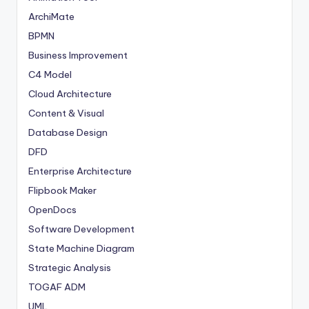
t
ArchiMate
w
BPMN
a
Business Improvement
r
C4 Model
Cloud Architecture
e
Content & Visual
I
Database Design
n
DFD
d
Enterprise Architecture
u
Flipbook Maker
OpenDocs
s
Software Development
t
State Machine Diagram
r
Strategic Analysis
y
TOGAF ADM
U
UML