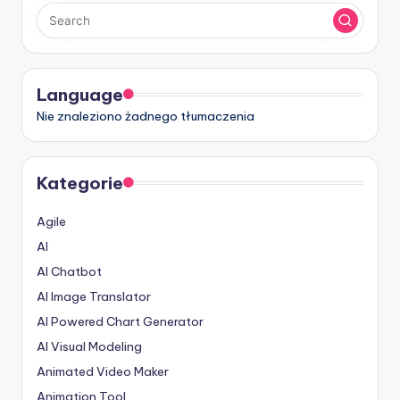
-
A
I
I
Language
n
Nie znaleziono żadnego tłumaczenia
si
g
Kategorie
h
Agile
t
AI
s
AI Chatbot
&
AI Image Translator
S
AI Powered Chart Generator
AI Visual Modeling
o
Animated Video Maker
f
Animation Tool