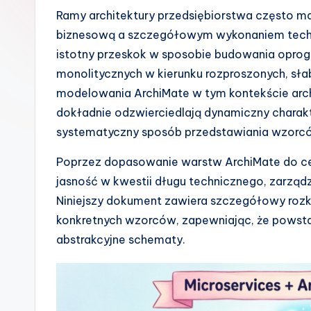
s
Ramy architektury przedsiębiorstwa często ma
biznesową a szczegółowym wykonaniem techn
h
istotny przeskok w sposobie budowania oprogr
-
monolitycznych w kierunku rozproszonych, sła
modelowania ArchiMate w tym kontekście archi
A
dokładnie odzwierciedlają dynamiczny charak
I
systematyczny sposób przedstawiania wzorc
I
Poprzez dopasowanie warstw ArchiMate do c
jasność w kwestii długu technicznego, zarządz
n
Niniejszy dokument zawiera szczegółowy rozkł
si
konkretnych wzorców, zapewniając, że powstał
abstrakcyjne schematy.
g
h
t