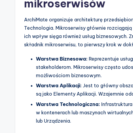
mikroserwisów
n
d
ArchiMate organizuje architekturę przedsiębior
u
Technologia. Mikroserwisy głównie rozciągają
ich wpływ sięga również usług biznesowych. Zr
s
składnik mikroserwisu, to pierwszy krok w d
tr
Warstwa Biznesowa:
Reprezentuje usług
y
stakeholderom. Mikroserwisy często udo
U
możliwościom biznesowym.
Warstwa Aplikacji:
Jest to główny obsz
p
są jako Elementy Aplikacji. Wzajemnie oddz
d
Warstwa Technologiczna:
Infrastruktura
a
w kontenerach lub maszynach wirtualnyc
lub Urządzenia.
t