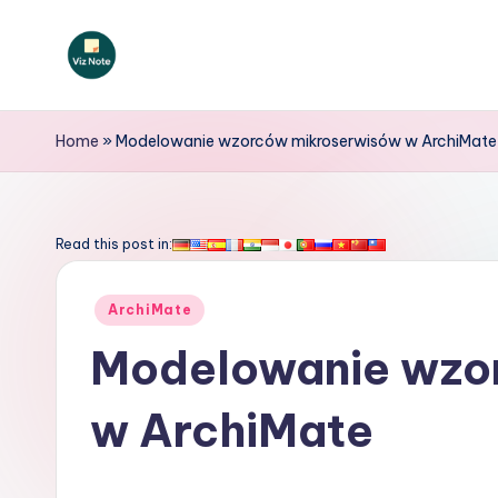
Skip
to
V
content
iz
Home
»
Modelowanie wzorców mikroserwisów w ArchiMate
N
o
Read this post in:
t
Posted
ArchiMate
e
in
Modelowanie wzo
P
w ArchiMate
o
li