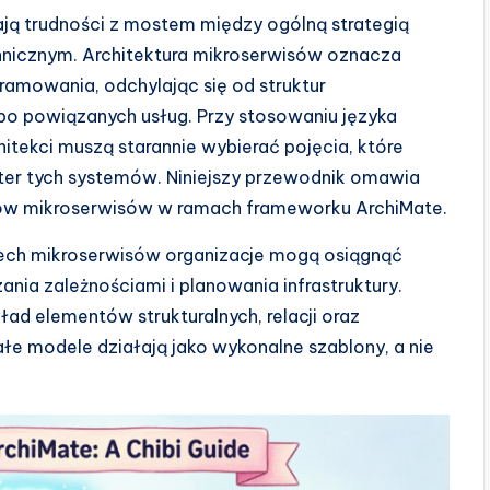
ją trudności z mostem między ogólną strategią
icznym. Architektura mikroserwisów oznacza
amowania, odchylając się od struktur
bo powiązanych usług. Przy stosowaniu języka
tekci muszą starannie wybierać pojęcia, które
ter tych systemów. Niniejszy przewodnik omawia
ów mikroserwisów w ramach frameworku ArchiMate.
ech mikroserwisów organizacje mogą osiągnąć
ania zależnościami i planowania infrastruktury.
ad elementów strukturalnych, relacji oraz
e modele działają jako wykonalne szablony, a nie