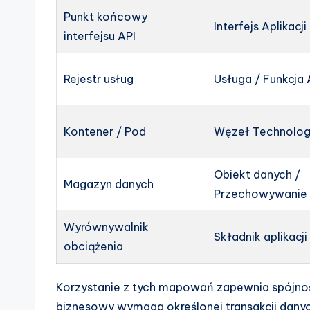
Punkt końcowy
Interfejs Aplikacji
interfejsu API
Rejestr usług
Usługa / Funkcja A
Kontener / Pod
Węzeł Technolog
Obiekt danych /
Magazyn danych
Przechowywanie
Wyrównywalnik
Składnik aplikacji
obciążenia
Korzystanie z tych mapowań zapewnia spójnoś
biznesowy wymaga określonej transakcji dany