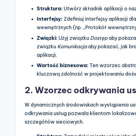
Struktura:
Utwórz składnik aplikacji o na
Interfejsy:
Zdefiniuj interfejsy aplikacji 
wewnętrznych (np. „Protokół wewnętrzny
Związki:
Użyj związku
Dostęp
aby pokazać
związku
Komunikacja
aby pokazać, jak br
aplikacji.
Wartość biznesowa:
Ten wzorzec abstra
kluczową zdolność w projektowaniu dośw
2. Wzorzec odkrywania u
W dynamicznych środowiskach wystąpienia usłu
odkrywania usług pozwala klientom lokalizo
szczegółów sieciowych.