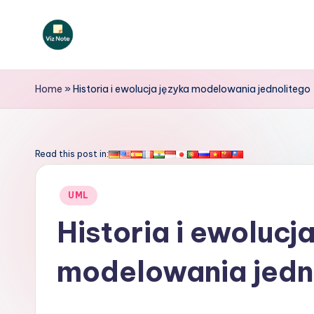
Skip
to
V
content
iz
Home
»
Historia i ewolucja języka modelowania jednolitego
N
o
Read this post in:
t
Posted
UML
e
in
Historia i ewolucj
P
modelowania jedn
o
li