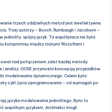
mywanie trzech oddzielnych metod jest nieefektywne.
a. Trzej autorzy – Booch, Rumbaugh i Jacobson –
jednolity, spójny język. Ta współpraca nie była
iu kompromisu między różnymi filozofiami i
acował nad połączeniem zalet każdej metody.
s i analizy. OOSE przyniosła koncepcję przypadków
e do modelowania dynamicznego. Celem było
 cały cykl życia oprogramowania – od wymagań po
sję języka modelowania jednolitego. Było to
ć wspólnym językiem. Architekci mogli