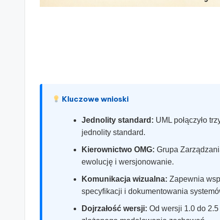
s
&
S
o
ft
Kluczowe wnioski
w
Jednolity standard:
UML połączyło trz
jednolity standard.
a
Kierownictwo OMG:
Grupa Zarządzania
r
ewolucję i wersjonowanie.
e
Komunikacja wizualna:
Zapewnia wspól
specyfikacji i dokumentowania systemó
I
Dojrzałość wersji:
Od wersji 1.0 do 2.