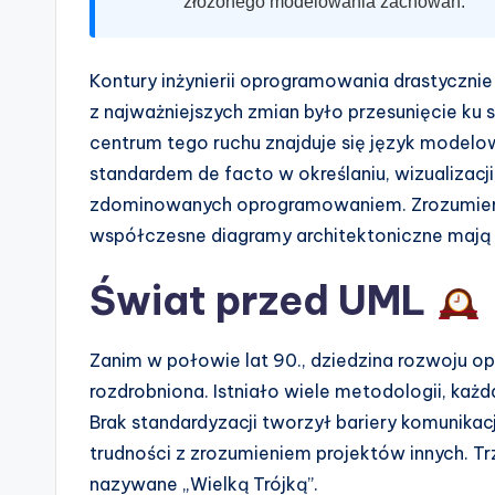
n
złożonego modelowania zachowań.
d
Kontury inżynierii oprogramowania drastycznie
u
z najważniejszych zmian było przesunięcie ku
s
centrum tego ruchu znajduje się język modelowa
standardem de facto w określaniu, wizualiza
tr
zdominowanych oprogramowaniem. Zrozumienie 
y
współczesne diagramy architektoniczne mają 
U
Świat przed UML
p
Zanim w połowie lat 90., dziedzina rozwoju
d
rozdrobniona. Istniało wiele metodologii, każ
a
Brak standardyzacji tworzył bariery komunika
trudności z zrozumieniem projektów innych. 
t
nazywane „Wielką Trójką”.