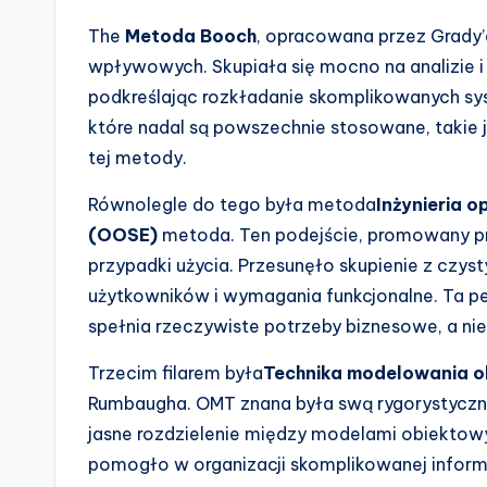
e
The
Metoda Booch
, opracowana przez Grady’e
s
wpływowych. Skupiała się mocno na analizie 
podkreślając rozkładanie skomplikowanych sy
które nadal są powszechnie stosowane, takie jak
tej metody.
Równolegle do tego była metoda
Inżynieria 
(OOSE)
metoda. Ten podejście, promowany pr
przypadki użycia. Przesunęło skupienie z czyst
użytkowników i wymagania funkcjonalne. Ta p
spełnia rzeczywiste potrzeby biznesowe, a nie
Trzecim filarem była
Technika modelowania 
Rumbaugha. OMT znana była swą rygorystyc
jasne rozdzielenie między modelami obiektowy
pomogło w organizacji skomplikowanej informac