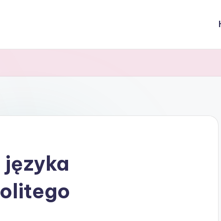
a języka
olitego