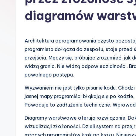
s
diagramów wars
h
-
Architektura oprogramowania często pozostaj
A
programista dołącza do zespołu, staje przed ś
I
przejścia. Męczy się, próbując zrozumieć, jak 
widzą granic. Nie widzą odpowiedzialności. Br
I
powolnego postępu.
n
Wyzwaniem nie jest tylko pisanie kodu. Chodzi
si
jasnej mapy programiści błąkają się po kodzie,
Powoduje to zadłużenie techniczne. Wprowadz
g
Diagramy warstwowe oferują rozwiązanie. Do
h
wizualizacji złożoności. Dzieli system na pr
t
młodych programistów krok po kroku. Niniejsz