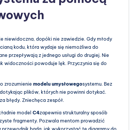
twowych
e niewidoczna, dopóki nie zawiedzie. Gdy młody
cianą kodu, która wydaje się niemożliwa do
dane przepływają z jednego usługi do drugiej. Nie
ak widoczności powoduje lęk. Przyczynia się do
 o zrozumienie
modelu umysłowego
systemu. Bez
 dotykając plików, których nie powinni dotykać.
a błędy. Zniechęca zespół.
kładnie model
C4
zapewnia strukturalny sposób
zejrzyste fragmenty. Pozwala mentom prowadzić
y przewodnik bada, jak wykorzystać te diagramy do