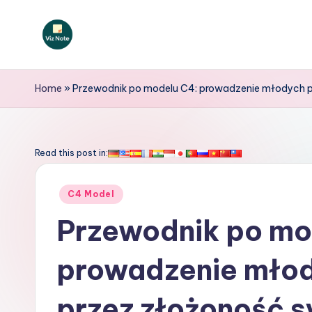
Skip
to
V
content
iz
Home
»
Przewodnik po modelu C4: prowadzenie młodych
N
o
Read this post in:
t
Posted
C4 Model
e
in
Przewodnik po mo
P
prowadzenie mło
o
li
przez złożoność 