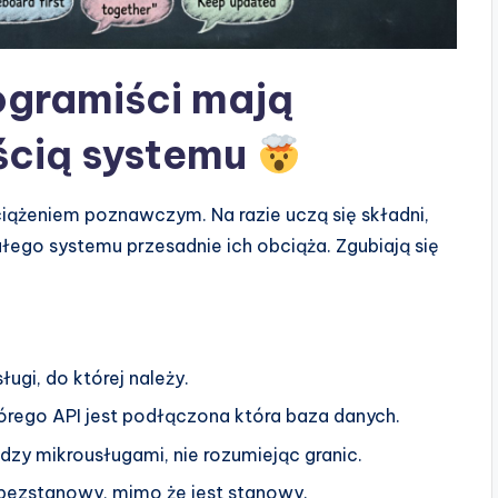
ogramiści mają
ścią systemu
iążeniem poznawczym. Na razie uczą się składni,
łego systemu przesadnie ich obciąża. Zgubiają się
sługi, do której należy.
tórego API jest podłączona która baza danych.
dzy mikrousługami, nie rozumiejąc granic.
 bezstanowy, mimo że jest stanowy.