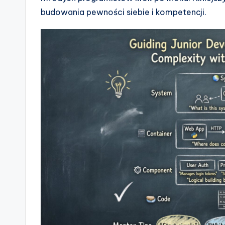
budowania pewności siebie i kompetencji.
s
&
S
o
ft
w
a
r
e
I