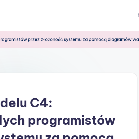
 programistów przez złożoność systemu za pomocą diagramów w
delu C4:
dych programistów
systemu za pomocą