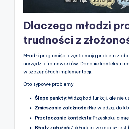
n
d
Dlaczego młodzi pr
u
s
trudności z złożono
tr
Młodzi programiści często mają problem z obc
y
narzędzi i frameworków. Dodanie kontekstu ca
w szczegółach implementacji.
U
Oto typowe problemy:
p
d
Ślepe punkty:
Widzą kod funkcji, ale nie u
Zmieszanie zależności:
Nie wiedzą, do k
a
Przełączanie kontekstu:
Przeskakują mię
t
Błędy założeń:
Zakładają, że moduł jest