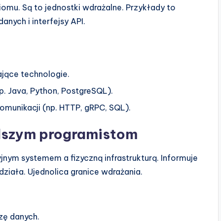
omu. Są to jednostki wdrażalne. Przykłady to
anych i interfejsy API.
ające technologie.
p. Java, Python, PostgreSQL).
omunikacji (np. HTTP, gRPC, SQL).
dszym programistom
nym systemem a fizyczną infrastrukturą. Informuje
ziała. Ujednolica granice wdrażania.
zę danych.