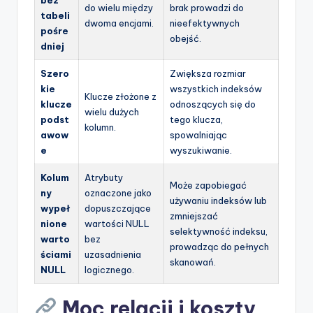
bez
do wielu między
brak prowadzi do
tabeli
dwoma encjami.
nieefektywnych
pośre
obejść.
dniej
Szero
Zwiększa rozmiar
kie
wszystkich indeksów
Klucze złożone z
klucze
odnoszących się do
wielu dużych
podst
tego klucza,
kolumn.
awow
spowalniając
e
wyszukiwanie.
Kolum
Atrybuty
Może zapobiegać
ny
oznaczone jako
używaniu indeksów lub
wypeł
dopuszczające
zmniejszać
nione
wartości NULL
selektywność indeksu,
warto
bez
prowadząc do pełnych
ściami
uzasadnienia
skanowań.
NULL
logicznego.
Moc relacji i koszty