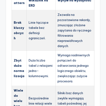
wskaźnik na
Wpływ na wydajność
attern
ERD
Zezwala na
pozostawione rekordy,
Brak
Linie łączące
zmuszając złożone
kluczy
tabele bez
zapytania do ręcznego
obcyc
definicji
filtrowania
h
ograniczeń.
nieprawidłowych
danych.
Wymaga nadmiernych
Zbyt
Duża liczba
połączeń do
duża
tabel z relacjami
odtworzenia jednego
norma
jedno-
logicznego obiektu,
lizacja
kolumnowymi.
zwiększając zużycie
procesora.
Wiele
Silniki baz danych
do
Bezpośrednie
zwykle wymagają
wielu
linie relacji wiele
tabeli pośredniej; jej