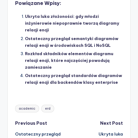
Powiązane Wpisy:
Ukryta luka złożoności: gdy młodzi
inżynierowie niepoprawnie tworzą diagramy
relacji encji
Ostateczny przegląd semantyki diagramów
relacji encji w środowiskach SQL i NoSQL
Rozkład składników elementów diagramu
relacji encji, które najczęściej powodują
zamieszanie
Ostateczny przegląd standardów diagramów
relacji encji dla backendów klasy enterprise
Tags:
academic
erd
Post
Previous Post
Next Post
Ostateczny przegląd
Ukryta luka
navigation