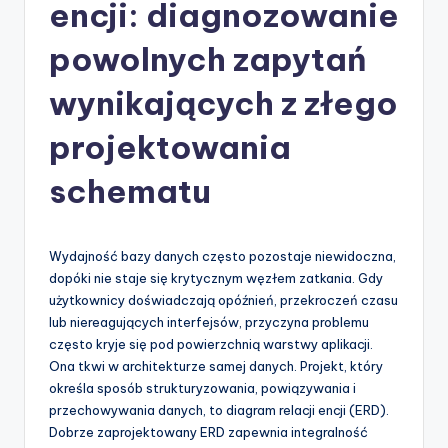
-
encji: diagnozowanie
A
powolnych zapytań
I
wynikających z złego
I
n
projektowania
si
schematu
g
h
Wydajność bazy danych często pozostaje niewidoczna,
t
dopóki nie staje się krytycznym węzłem zatkania. Gdy
s
użytkownicy doświadczają opóźnień, przekroczeń czasu
lub niereagujących interfejsów, przyczyna problemu
&
często kryje się pod powierzchnią warstwy aplikacji.
S
Ona tkwi w architekturze samej danych. Projekt, który
określa sposób strukturyzowania, powiązywania i
o
przechowywania danych, to diagram relacji encji (ERD).
f
Dobrze zaprojektowany ERD zapewnia integralność