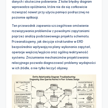
danych i skuteczne pobieranie. Z kolei błędny diagram
t
wprowadza opóźnienia, które nie da się całkowicie
w
rozwiązać nawet przy użyciu pamięci podręcznej na
poziomie aplikacji.
a
Ten przewodnik zapewnia szczegółowe omówienie
r
rozwiązywania problemów z powolnymi zapytaniami
e
poprzez analizę podstawowego projektu schematu.
Przeanalizujemy, jak decyzje strukturalne w ERD
I
bezpośrednio wpływają na plany wykonania zapytań,
n
operacje wejścia/wyjścia oraz ogólną reaktywność
systemu. Zrozumienie mechanizmów projektowania
d
relacyjnego pozwala diagnozować problemy wydajności
u
w ich źródle, a nie tylko leczyć objawy.
s
t
r
y
U