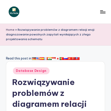
Skip
to
V
content
iz
Home
»
Rozwiązywanie problemów z diagramem relacji encji:
diagnozowanie powolnych zapytań wynikających z złego
N
projektowania schematu
o
t
Read this post in:
e
P
Posted
Database Design
in
o
Rozwiązywanie
li
problemów z
s
diagramem relacji
h