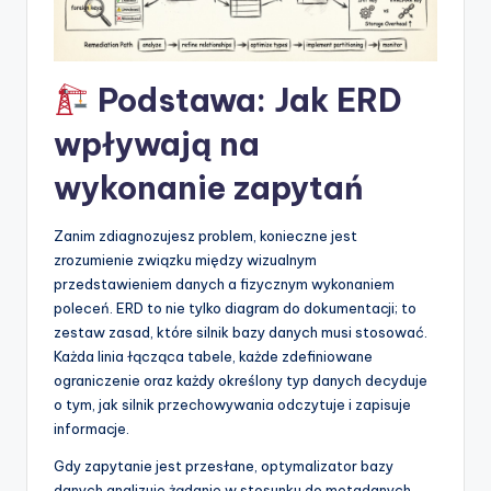
p
d
Podstawa: Jak ERD
a
wpływają na
t
e
wykonanie zapytań
s
Zanim zdiagnozujesz problem, konieczne jest
zrozumienie związku między wizualnym
przedstawieniem danych a fizycznym wykonaniem
poleceń. ERD to nie tylko diagram do dokumentacji; to
zestaw zasad, które silnik bazy danych musi stosować.
Każda linia łącząca tabele, każde zdefiniowane
ograniczenie oraz każdy określony typ danych decyduje
o tym, jak silnik przechowywania odczytuje i zapisuje
informacje.
Gdy zapytanie jest przesłane, optymalizator bazy
danych analizuje żądanie w stosunku do metadanych