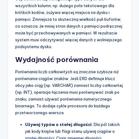
wszystkich kolumn, np. dużego pola tekstowego dla
krótkich kodów, zużywa więcej miejsca na dysku i
pamięci. Zmniejsza to skuteczną wielkość puli buforów,
co oznacza, że mniej stron danych z pamięci podręcznej
może być przechowywanych w pamięci. W rezultacie
system musi odczytywać więcej danych z wolniejszego
podsystemu dysku.
Wydajność porównania
Porównania liczb całkowitych są znacznie szybsze niż
porównania ciągów znaków. Jeśli ERD definiuje klucz
obcy jako ciąg (np. VARCHAR) zamiast liczby całkowitej
(np. INT), operacja łączenia musi porównywać znak po
znaku, zamiast używać porównania numerycznego
binarnego. To dodaje cykle procesora do każdego
przetworzonego wiersza.
Używaj typów o stałej długości:
Dla pól takich
jak kody krajów lub flagi stanu używaj ciągów o
stałej długości. Ciągi zmiennej długości