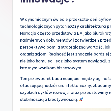
s
h
W dynamicznym świecie przekształceń cyfrowy
-
technologicznych pytanie:
Czy architektura p
Narracja często przedstawia EA jako biurokrat
A
nadmiernych dokumentów i zatwierdzeń przed na
I
perspektywa pomija strategiczną wartość, jaką
organizacjom. Realność jest znacznie bardziej
I
nie jako hamulec, lecz jako system nawigacji, 
n
istotnym wynikom biznesowym.
si
Ten przewodnik bada napięcie między agilnośc
otaczającą nadzór architektoniczny, zbadamy
g
szybkich cyklów rozwoju, oraz przedstawimy r
h
stabilnością a kreatywnością.
t