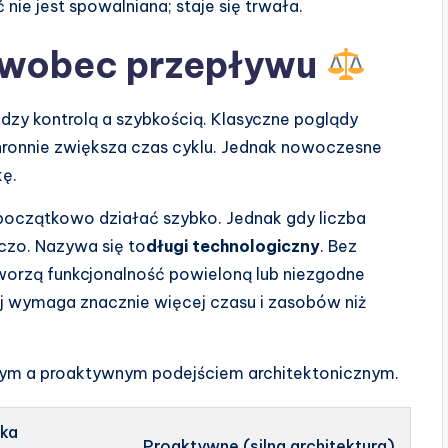
nie jest spowalniana; staje się trwała.
e wobec przepływu
dzy kontrolą a szybkością. Klasyczne poglądy
hronnie zwiększa czas cyklu. Jednak nowoczesne
kę.
 początkowo działać szybko. Jednak gdy liczba
iczo. Nazywa się to
długi technologiczny
. Bez
worzą funkcjonalność powieloną lub niezgodne
ej wymaga znacznie więcej czasu i zasobów niż
nym a proaktywnym podejściem architektonicznym.
ska
Proaktywne (silna architektura)