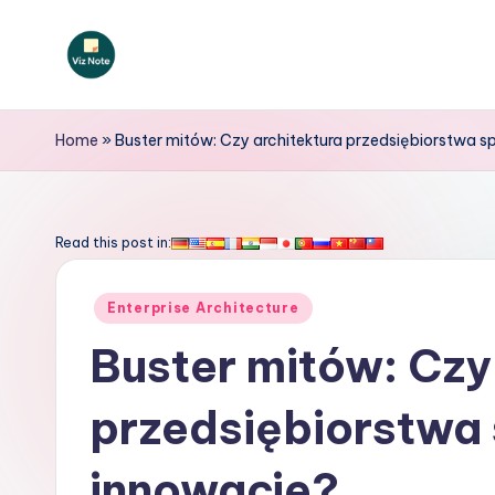
Skip
to
V
content
iz
Home
»
Buster mitów: Czy architektura przedsiębiorstwa 
N
o
Read this post in:
t
Posted
Enterprise Architecture
e
in
Buster mitów: Czy
P
przedsiębiorstwa
o
li
innowacje?