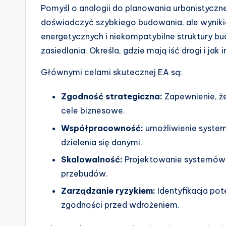
Pomyśl o analogii do planowania urbanistyczn
doświadczyć szybkiego budowania, ale wynikie
energetycznych i niekompatybilne struktury bu
zasiedlania. Określa, gdzie mają iść drogi i jak 
Głównymi celami skutecznej EA są:
Zgodność strategiczna:
Zapewnienie, że
cele biznesowe.
Współpracowność:
umożliwienie syste
dzielenia się danymi.
Skalowalność:
Projektowanie systemów,
przebudów.
Zarządzanie ryzykiem:
Identyfikacja po
zgodności przed wdrożeniem.