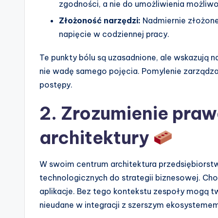
zgodności, a nie do umożliwienia możliwoś
e
Złożoność narzędzi:
Nadmiernie złożon
s
napięcie w codziennej pracy.
Te punkty bólu są uzasadnione, ale wskazują 
nie wadę samego pojęcia. Pomylenie zarządzan
postępy.
2. Zrozumienie pra
architektury
W swoim centrum architektura przedsiębiorst
technologicznych do strategii biznesowej. Cho
aplikacje. Bez tego kontekstu zespoły mogą tw
nieudane w integracji z szerszym ekosystemem