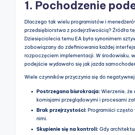
n
1. Pochodzenie pode
d
Dlaczego tak wielu programistów i menedżeró
u
przedsiębiorstwa z podejrzliwością? Źródła te
s
Dziesięciolecia temu EA była synonimem szt
zobowiązany do zdefiniowania każdej interfejs
tr
rozpoczęciem implementacji. W środowisku, w
y
podejście wydawało się jak jazda samochodem 
U
Wiele czynników przyczynia się do negatywnej
p
Postrzegana biurokracja:
Wierzenie, że 
komisjami przeglądowymi i procesami zat
d
Brak przejrzystości:
Programiści często w
a
nimi.
t
Skupienie się na kontroli:
Gdy architektu