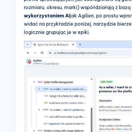
e
rozmiaru, okresu, marki) współdziałają z bazą
wykorzystaniem AI
jak Agilien, po prostu wp
s
widać na przykładzie poniżej, narzędzie bierze
logicznie grupując je w epiki.