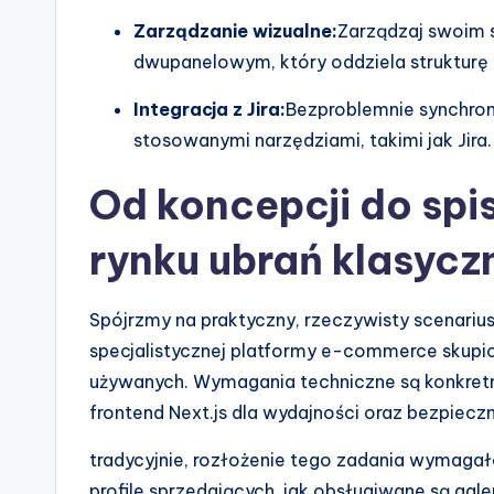
n
Zarządzanie wizualne:
Zarządzaj swoim s
d
dwupanelowym, który oddziela struktur
u
Integracja z Jira:
Bezproblemnie synchron
s
stosowanymi narzędziami, takimi jak Jira.
tr
Od koncepcji do spi
y
rynku ubrań klasycz
U
Spójrzmy na praktyczny, rzeczywisty scenariu
p
specjalistycznej platformy e-commerce skupio
d
używanych. Wymagania techniczne są konkretne
frontend Next.js dla wydajności oraz bezpieczny
a
tradycyjnie, rozłożenie tego zadania wymagało
t
profile sprzedających, jak obsługiwane są gale