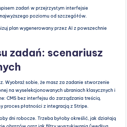
pisem zadań w przejrzystym interfejsie
ę najwyższego poziomu od szczegółów.
izuj plan wygenerowany przez AI z powszechnie
su zadań: scenariusz
nych
sz. Wyobraź sobie, że masz za zadanie stworzenie
nej na wyselekcjonowanych ubraniach klasycznych i
: CMS bez interfejsu do zarządzania treścią,
 proces płatności z integracją z Stripe.
by dni robocze. Trzeba byłoby określić, jak działają
rie obrazów oraz jak filtry wyszukiwania (według