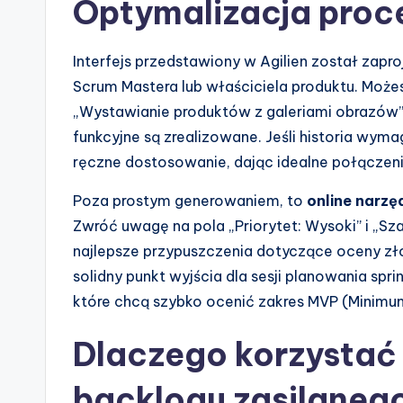
Optymalizacja proce
Interfejs przedstawiony w Agilien został zapr
Scrum Mastera lub właściciela produktu. Możesz
„Wystawianie produktów z galeriami obrazów”
funkcyjne są zrealizowane. Jeśli historia wym
ręczne dostosowanie, dając idealne połączenie
Poza prostym generowaniem, to
online narzęd
Zwróć uwagę na pola „Priorytet: Wysoki” i „Sz
najlepsze przypuszczenia dotyczące oceny zł
solidny punkt wyjścia dla sesji planowania spr
które chcą szybko ocenić zakres MVP (Minimum
Dlaczego korzystać
backlogu zasilanego