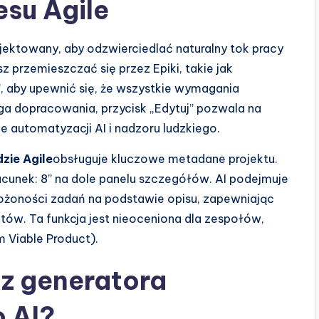
su Agile
ojektowany, aby odzwierciedlać naturalny tok pracy
 przemieszczać się przez Epiki, takie jak
, aby upewnić się, że wszystkie wymagania
aga dopracowania, przycisk „Edytuj” pozwala na
 automatyzacji AI i nadzoru ludzkiego.
zie Agile
obsługuje kluczowe metadane projektu.
acunek: 8” na dole panelu szczegółów. AI podejmuje
ożoności zadań na podstawie opisu, zapewniając
intów. Ta funkcja jest nieoceniona dla zespołów,
 Viable Product).
 z generatora
 AI?