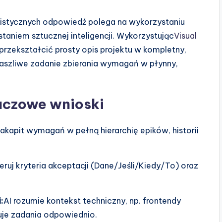
istycznych odpowiedź polega na wykorzystaniu
taniem sztucznej inteligencji. Wykorzystując
Visual
rzekształcić prosty opis projektu w kompletny,
raszliwe zadanie zbierania wymagań w płynny,
uczowe wnioski
akapit wymagań w pełną hierarchię epików, historii
ruj kryteria akceptacji (Dane/Jeśli/Kiedy/To) oraz
:
AI rozumie kontekst techniczny, np. frontendy
owuje zadania odpowiednio.