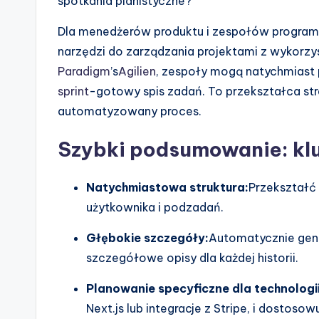
spotkania planistyczne?
s
Dla menedżerów produktu i zespołów program
&
narzędzi do zarządzania projektami z wykorzys
Paradigm
’s
Agilien
, zespoły mogą natychmiast p
S
sprint
-gotowy spis zadań. To przekształca st
o
automatyzowany proces.
ft
Szybki podsumowanie: kl
w
Natychmiastowa struktura:
Przekształć 
a
użytkownika i podzadań.
r
Głębokie szczegóły:
Automatycznie gene
szczegółowe opisy dla każdej historii.
e
Planowanie specyficzne dla technologii
I
Next.js lub integracje z Stripe, i dostos