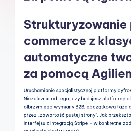
s
h
Strukturyzowanie 
-
commerce z klasy
A
automatyczne two
I
I
za pomocą Agilie
n
si
Uruchamianie specjalistycznej platformy cyfr
Niezależnie od tego, czy budujesz platformę d
g
olbrzymiego wymiany B2B, początkowa faza
h
przez „zawartość pustej strony”. Jak przekszta
interfejsu z integracją Stripe – w konkretne z
t