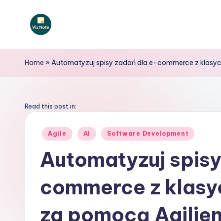
Skip
to
V
content
iz
Home
»
Automatyzuj spisy zadań dla e-commerce z klasyc
N
o
Read this post in:
t
Posted
Agile
AI
Software Development
in
e
Automatyzuj spisy
P
commerce z klasy
o
li
za pomocą Agilien