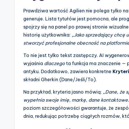
Prawdziwa wartość Agilien nie polega tylko na t
generuje. Lista tytułów jest pomocna, ale prog
spojrzy się na panel po prawej stronie wizual
historię użytkownika:
„Jako sprzedający chcę u
stworzyć profesjonalne obecność na platformie
To nie jest tylko tekst zastępczy. AI wygener
wyjaśnia
dlaczego
ta funkcja ma znaczenie — p
antyku. Dodatkowo, zawiera konkretne
Kryter
składni Gherkin (Dane/Jeśli/To).
Na przykład, kryteria jasno mówią:
„Dane, że s
wypełnia swoje imię, markę, dane kontaktowe
poziom szczegółowości gwarantuje, że zespół
dnia, redukując potrzebę ciągłych rozmów, kt