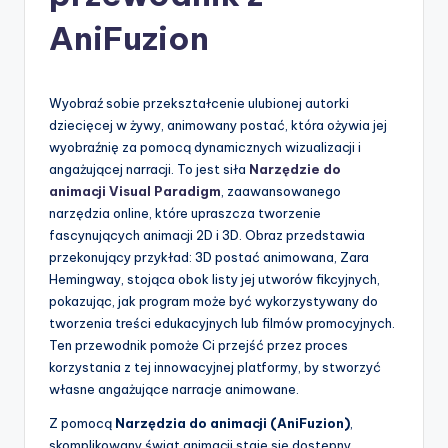
-
AniFuzion
A
I
I
Wyobraź sobie przekształcenie ulubionej autorki
dziecięcej w żywy, animowany postać, która ożywia jej
n
wyobraźnię za pomocą dynamicznych wizualizacji i
si
angażującej narracji. To jest siła
Narzędzie do
animacji Visual Paradigm
, zaawansowanego
g
narzędzia online, które upraszcza tworzenie
h
fascynujących animacji 2D i 3D. Obraz przedstawia
przekonujący przykład: 3D postać animowana, Zara
t
Hemingway, stojąca obok listy jej utworów fikcyjnych,
s
pokazując, jak program może być wykorzystywany do
tworzenia treści edukacyjnych lub filmów promocyjnych.
&
Ten przewodnik pomoże Ci przejść przez proces
S
korzystania z tej innowacyjnej platformy, by stworzyć
własne angażujące narracje animowane.
o
Z pomocą
Narzędzia do animacji (AniFuzion)
,
f
skomplikowany świat animacji staje się dostępny.