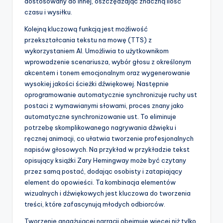
dostosowany do innej, oszczędzając znaczną ilość
czasu i wysiłku.
Kolejną kluczową funkcją jest możliwość
przekształcania tekstu na mowę (TTS) z
wykorzystaniem AI. Umożliwia to użytkownikom
wprowadzenie scenariusza, wybór głosu z określonym
akcentem i tonem emocjonalnym oraz wygenerowanie
wysokiej jakości ścieżki dźwiękowej. Następnie
oprogramowanie automatycznie synchronizuje ruchy ust
postaci z wymawianymi słowami, proces znany jako
automatyczne synchronizowanie ust. To eliminuje
potrzebę skomplikowanego nagrywania dźwięku i
ręcznej animacji, co ułatwia tworzenie profesjonalnych
napisów głosowych. Na przykład w przykładzie tekst
opisujący książki Zary Hemingway może być czytany
przez samą postać, dodając osobisty i zatapiający
element do opowieści. Ta kombinacja elementów
wizualnych i dźwiękowych jest kluczowa do tworzenia
treści, które zafascynują młodych odbiorców.
Tworzenie angażującej narracji obejmuje więcej niż tylko