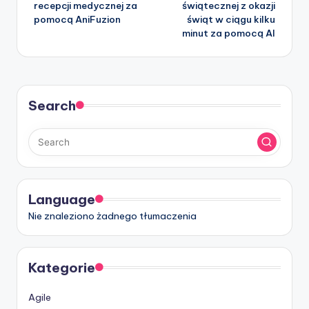
navigation
recepcji medycznej za
świątecznej z okazji
pomocą AniFuzion
świąt w ciągu kilku
minut za pomocą AI
Search
Language
Nie znaleziono żadnego tłumaczenia
Kategorie
Agile