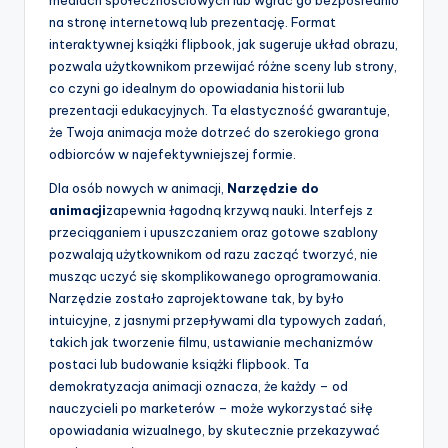
mediach społecznościowych lub wgrać go bezpośrednio
na stronę internetową lub prezentację. Format
interaktywnej książki flipbook, jak sugeruje układ obrazu,
pozwala użytkownikom przewijać różne sceny lub strony,
co czyni go idealnym do opowiadania historii lub
prezentacji edukacyjnych. Ta elastyczność gwarantuje,
że Twoja animacja może dotrzeć do szerokiego grona
odbiorców w najefektywniejszej formie.
Dla osób nowych w animacji,
Narzędzie do
animacji
zapewnia łagodną krzywą nauki. Interfejs z
przeciąganiem i upuszczaniem oraz gotowe szablony
pozwalają użytkownikom od razu zacząć tworzyć, nie
musząc uczyć się skomplikowanego oprogramowania.
Narzędzie zostało zaprojektowane tak, by było
intuicyjne, z jasnymi przepływami dla typowych zadań,
takich jak tworzenie filmu, ustawianie mechanizmów
postaci lub budowanie książki flipbook. Ta
demokratyzacja animacji oznacza, że każdy – od
nauczycieli po marketerów – może wykorzystać siłę
opowiadania wizualnego, by skutecznie przekazywać