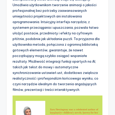
t
Umożliwia użytkownikom tworzenie animacji o jakości
profesjonalnej bez potrzeby zaawansowanych
w
umiejętności projektowych ani instalowania
a
oprogramowania. Intuicyjny interfejs narzędzia, z
systemem przeciągania i upuszczania, pozwala łatwo
r
ułożyć postacie, przedmioty i efekty na cyfrowym
e
płótnie, podobnie jak układanie puzzli. Ta przyjazna dla
użytkownika metoda, połączona z ogromną biblioteką
I
gotowych elementów, gwarantuje, że nawet
n
początkujący mogą szybko osiągać wspaniałe
rezultaty. Możliwość integracji funkcji opartych na AI,
d
takich jak tekst do mowy i automatyczne
u
synchronizowanie ustawień ust, dodatkowo zwiększa
realistyczność i profesjonalizm końcowego wyniku, co
s
czyni narzędzie idealnym do tworzenia angażujących
t
filmów, prezentacji i treści interaktywnych.
r
y
U