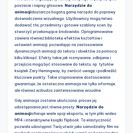
postacie i napisy głosowe.
Narzędzie do
animacji
dostarcza bogatą gamę narzędzi do poprawy
doświadczenia wizualnego. Użytkownicy mogą łatwo
dodawać tła, przedmioty i gotowe szablony scen, by
stworzyć przekonujące środowisko. Oprogramowanie
zawiera również bibliotekę efektów kształtów i
ustawień animacji, pozwalając na zastosowanie
dynamicznych animacji do tekstu i obiektów za pomocą
kilku kliknięć. Efekty takie jak rozmywanie, odbijanie i
przejścia mogą być stosowane do tekstu, np. tytułów
książek Zary Hemingway, by zwrócić uwagę i podkreślić
kluczowe punkty. Takie stopniowanie dostosowania
gwarantuje, że ostateczna animacja nie tylko informuje,
ale również wzbudza zainteresowanie wizualne.
Gdy animacja zostanie ukończona, proces jej
udostępniania jest równie prosty.
Narzędzie do
animacji
ofiaruje wiele opcji eksportu, w tym pliki wideo
MP4 i interaktywne książki flipbook. Ta elastyczność
pozwala udostępnić Twój utwór jako samodzielny film na