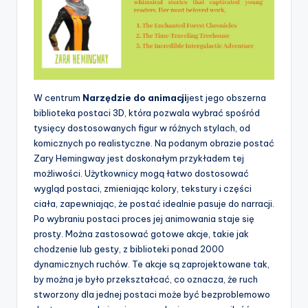
p
d
a
t
W centrum
Narzędzie do animacji
jest jego obszerna
e
biblioteka postaci 3D, która pozwala wybrać spośród
tysięcy dostosowanych figur w różnych stylach, od
s
komicznych po realistyczne. Na podanym obrazie postać
Zary Hemingway jest doskonałym przykładem tej
możliwości. Użytkownicy mogą łatwo dostosować
wygląd postaci, zmieniając kolory, tekstury i części
ciała, zapewniając, że postać idealnie pasuje do narracji.
Po wybraniu postaci proces jej animowania staje się
prosty. Można zastosować gotowe akcje, takie jak
chodzenie lub gesty, z biblioteki ponad 2000
dynamicznych ruchów. Te akcje są zaprojektowane tak,
by można je było przekształcać, co oznacza, że ruch
stworzony dla jednej postaci może być bezproblemowo