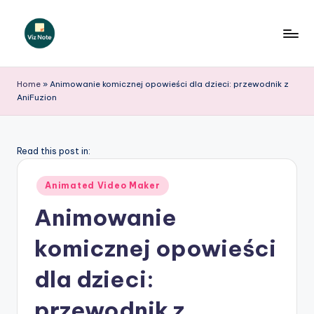
Skip
to
V
content
iz
Home
»
Animowanie komicznej opowieści dla dzieci: przewodnik z
AniFuzion
N
o
t
Read this post in:
e
Posted
Animated Video Maker
P
in
Animowanie
o
komicznej opowieści
li
s
dla dzieci:
h
przewodnik z