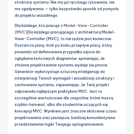
strukturę systemu. Nie ma już ręcznego rysowania, nie
t
ma zgadywania — tylko bezpośredni sposób od pomysłu
w
do projektu wizualnego.
a
Dla każdego, kto pracuje z
Model-View-Controller
(MVC)
Dla każdego pracującego z architekturą Model-
r
View-Controller (MVC), to narzędzie jest konieczne.
e
Dostarcza jasny, krok po kroku przepływ pracy, który
prowadzi od definiowania przypadku użycia do
I
oglądania końcowych diagramów, sprawiając, że
n
złożone projektowanie systemu wydaje się proste.
Generator wykorzystuje sztuczną inteligencję do
d
interpretacji Twoich wymagań i wizualizacji struktury i
u
zachowania systemu, zapewniając, że Twój projekt
odpowiada najlepszym praktykom MVC. Jest to
s
szczególnie wartościowe dla zespołów, które muszą
t
szybko iterować, albo dla studentów uczących się
koncepcji MVC. Wynikiem jest znaczne skrócenie czasu
r
projektowania oraz jasniejsze, bardziej komunikatywne
y
przedstawienie logiki Twojego oprogramowania.
U