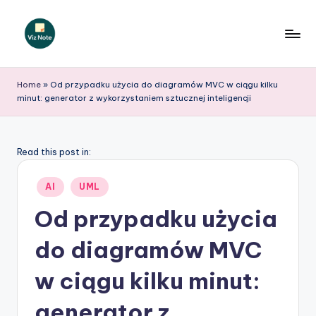
Skip
to
V
content
iz
Home
»
Od przypadku użycia do diagramów MVC w ciągu kilku
minut: generator z wykorzystaniem sztucznej inteligencji
N
o
t
Read this post in:
e
Posted
AI
UML
P
in
Od przypadku użycia
o
do diagramów MVC
li
s
w ciągu kilku minut:
h
generator z