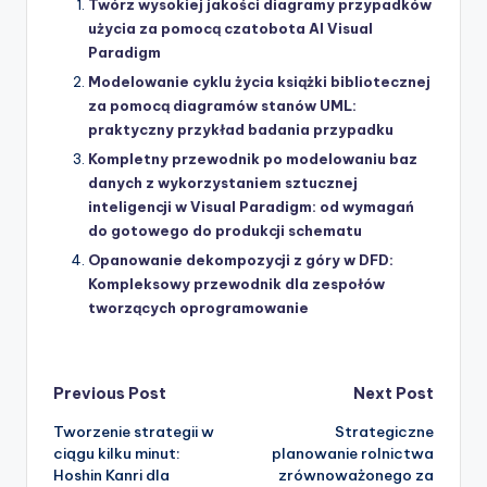
Twórz wysokiej jakości diagramy przypadków
użycia za pomocą czatobota AI Visual
Paradigm
Modelowanie cyklu życia książki bibliotecznej
za pomocą diagramów stanów UML:
praktyczny przykład badania przypadku
Kompletny przewodnik po modelowaniu baz
danych z wykorzystaniem sztucznej
inteligencji w Visual Paradigm: od wymagań
do gotowego do produkcji schematu
Opanowanie dekompozycji z góry w DFD:
Kompleksowy przewodnik dla zespołów
tworzących oprogramowanie
Post
Previous Post
Next Post
Tworzenie strategii w
Strategiczne
navigation
ciągu kilku minut:
planowanie rolnictwa
Hoshin Kanri dla
zrównoważonego za