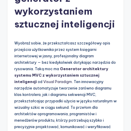
-
wykorzystaniem
A
I
sztucznej inteligencji
I
n
Wyobraź sobie, że przekształcasz szczegółowy opis
si
przejścia użytkownika przez system księgarni
internetowej w jasny, profesjonalny diagram
g
architektury — bez kiedykolwiek dotykając narzędzia do
h
rysowania. Taką moc ma
Generator architektury
systemu MVC z wykorzystaniem sztucznej
t
inteligencji
od
Visual Paradigm
. Ten innowacyjny
s
narzędzie automatyzuje tworzenie zarówno diagramu
klas kontrolera, jak i diagramu sekwencji MVC,
&
przekształcając przypadki użycia w języku naturalnym w
S
wizualny szkic w ciągu sekund. To przełom dla
architektów oprogramowania, programistów i
o
menedżerów produktu, którzy potrzebują szybko i
f
precyzyjnie projektować, komunikować i weryfikować