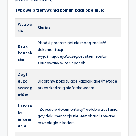
p
Typowe przerywania komunikacji obejmują:
d
Wyzwa
a
Skutek
nie
t
Młodzi programiści nie mogą znaleźć
Brak
e
dokumentacji
kontek
wyjaśniającej
dlaczego
system został
s
stu
zbudowany w ten sposób
Zbyt
dużo
Diagramy pokazujące każdą klasę/metodę
szczeg
przeszkadzają niefachowcom
ółów
Ustare
„Zepsucie dokumentacji” osłabia zaufanie,
łe
gdy dokumentacja nie jest aktualizowana
inform
równolegle z kodem
acje