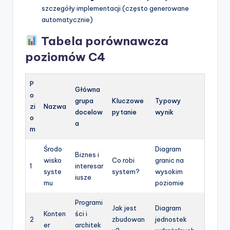
szczegóły implementacji (często generowane
automatycznie)
Tabela porównawcza
poziomów C4
P
Główna
o
grupa
Kluczowe
Typowy
zi
Nazwa
docelow
pytanie
wynik
o
a
m
Środo
Diagram
Biznes i
wisko
Co robi
granic na
1
interesar
syste
system?
wysokim
iusze
mu
poziomie
Programi
Jak jest
Diagram
Konten
ści i
2
zbudowan
jednostek
er
architek