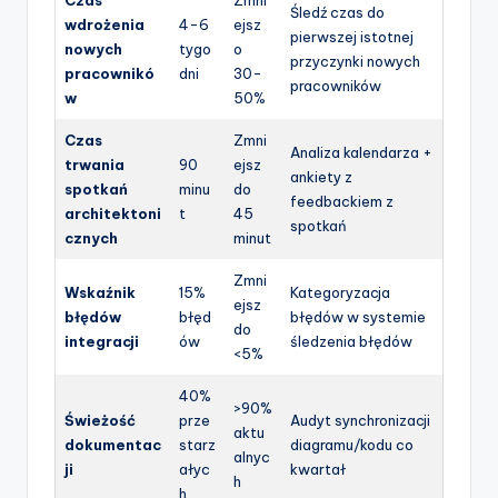
Czas
Zmni
Śledź czas do
wdrożenia
4-6
ejsz
pierwszej istotnej
nowych
tygo
o
przyczynki nowych
pracownikó
dni
30-
pracowników
w
50%
Czas
Zmni
Analiza kalendarza +
trwania
90
ejsz
ankiety z
spotkań
minu
do
feedbackiem z
architektoni
t
45
spotkań
cznych
minut
Zmni
Wskaźnik
15%
Kategoryzacja
ejsz
błędów
błęd
błędów w systemie
do
integracji
ów
śledzenia błędów
<5%
40%
>90%
Świeżość
prze
Audyt synchronizacji
aktu
dokumentac
starz
diagramu/kodu co
alnyc
ji
ałyc
kwartał
h
h