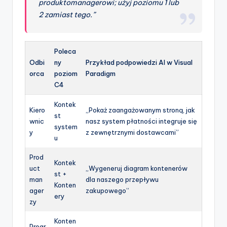
produktomanagerowi; użyj poziomu 1 lub
2 zamiast tego.”
Poleca
Odbi
ny
Przykład podpowiedzi AI w Visual
orca
poziom
Paradigm
C4
Kontek
Kiero
„Pokaż zaangażowanym stroną, jak
st
wnic
nasz system płatności integruje się
system
y
z zewnętrznymi dostawcami”
u
Prod
Kontek
uct
„Wygeneruj diagram kontenerów
st +
man
dla naszego przepływu
Konten
ager
zakupowego”
ery
zy
Konten
Progr