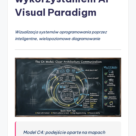
-
A
Visual Paradigm
I
I
Wizualizacja systemów oprogramowania poprzez
n
inteligentne, wielopoziomowe diagramowanie
si
g
h
t
s
&
S
o
f
Model C4: podejście oparte na mapach