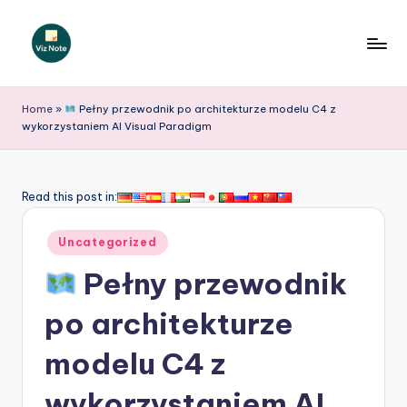
Skip
to
V
content
iz
Home
»
Pełny przewodnik po architekturze modelu C4 z
wykorzystaniem AI Visual Paradigm
N
o
t
Read this post in:
e
Posted
Uncategorized
P
in
Pełny przewodnik
o
li
po architekturze
s
modelu C4 z
h
wykorzystaniem AI