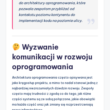
t
do architektury oprogramowania, które
pozwala zespołom przybliżać od
w
kontekstu poziomu kontynentu do
a
implementacji kodu na poziomie ulicy.
r
e
I
Wyzwanie
n
komunikacji w rozwoju
d
oprogramowania
u
s
Architektura oprogramowania często opisywana jest
jako kręgosłup projektu, a mimo to nadal stanowi jedną z
t
najbardziej niezrozumiałych dziedzin rozwoju. Zespoły
r
często mają trudności z zgodą co do tego, jak różne
części systemu są ze sobą połączone, jakie obowiązki
y
ma każda część oraz jak zmiany się rozprzestrzeniają
U
przez infrastrukturę.