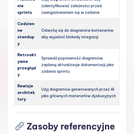
nie
zidentyfikować zależności przed
sprintu
zaangażowaniem się w zadanie
Codzien
ne
Odwołuj się do diagramów kontenerów,
standup
aby wyjaśnić blokady integracji
y
Retroakt
Sprawdź poprawność diagramów;
ywne
zaplanuj aktualizacje dokumentacji jako
przegląd
zadania sprintu
y
Rewizje
Użyj diagramów generowanych przez AI
architek
jako głównych materiałów dyskusyjnych
tury
Zasoby referencyjne