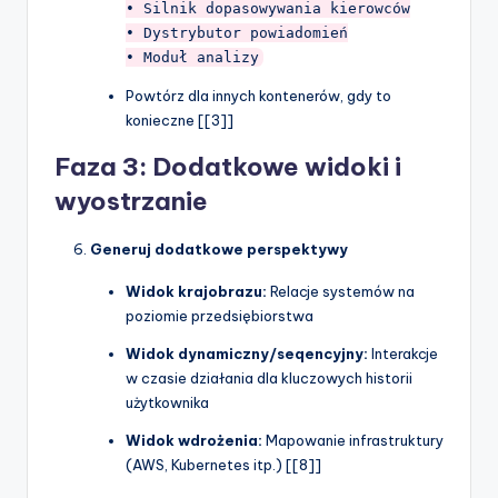
• Silnik dopasowywania kierowców

• Dystrybutor powiadomień

Powtórz dla innych kontenerów, gdy to
konieczne [[3]]
Faza 3: Dodatkowe widoki i
wyostrzanie
Generuj dodatkowe perspektywy
Widok krajobrazu:
Relacje systemów na
poziomie przedsiębiorstwa
Widok dynamiczny/seqencyjny:
Interakcje
w czasie działania dla kluczowych historii
użytkownika
Widok wdrożenia:
Mapowanie infrastruktury
(AWS, Kubernetes itp.) [[8]]