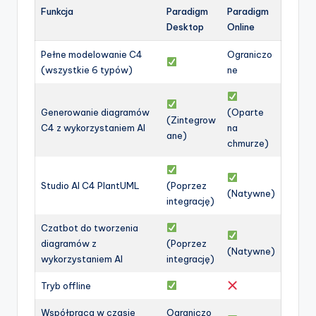
Funkcja
Paradigm
Paradigm
Desktop
Online
Pełne modelowanie C4
Ograniczo
(wszystkie 6 typów)
ne
Generowanie diagramów
(Oparte
(Zintegrow
C4 z wykorzystaniem AI
na
ane)
chmurze)
Studio AI C4 PlantUML
(Poprzez
(Natywne)
integrację)
Czatbot do tworzenia
diagramów z
(Poprzez
(Natywne)
wykorzystaniem AI
integrację)
Tryb offline
Współpraca w czasie
Ograniczo