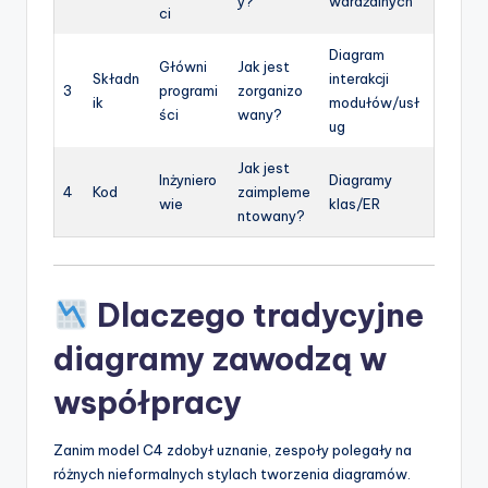
y?
wdrażalnych
ci
Diagram
Główni
Jak jest
Składn
interakcji
3
programi
zorganizo
ik
modułów/usł
ści
wany?
ug
Jak jest
Inżyniero
Diagramy
4
Kod
zaimpleme
wie
klas/ER
ntowany?
Dlaczego tradycyjne
diagramy zawodzą w
współpracy
Zanim model C4 zdobył uznanie, zespoły polegały na
różnych nieformalnych stylach tworzenia diagramów.