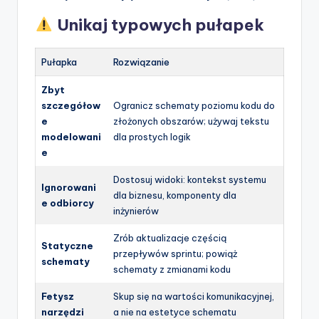
Unikaj typowych pułapek
Pułapka
Rozwiązanie
Zbyt
szczegółow
Ogranicz schematy poziomu kodu do
e
złożonych obszarów; używaj tekstu
modelowani
dla prostych logik
e
Dostosuj widoki: kontekst systemu
Ignorowani
dla biznesu, komponenty dla
e odbiorcy
inżynierów
Zrób aktualizacje częścią
Statyczne
przepływów sprintu; powiąż
schematy
schematy z zmianami kodu
Fetysz
Skup się na wartości komunikacyjnej,
narzędzi
a nie na estetyce schematu