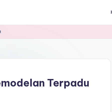
t
emodelan Terpadu