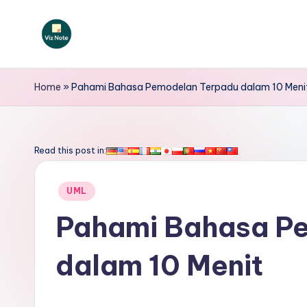
Skip
to
V
content
iz
Home
»
Pahami Bahasa Pemodelan Terpadu dalam 10 Meni
N
o
Read this post in:
t
Posted
UML
e
in
Pahami Bahasa P
I
dalam 10 Menit
n
d