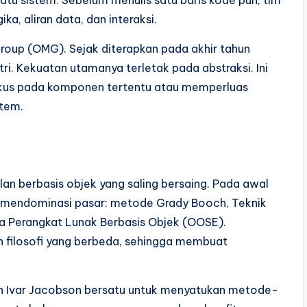
uatu sistem. Sebelum menulis satu baris kode pun, tim
, aliran data, dan interaksi.
roup (OMG). Sejak diterapkan pada akhir tahun
tri. Kekuatan utamanya terletak pada abstraksi. Ini
kus pada komponen tertentu atau memperluas
stem.
n berbasis objek yang saling bersaing. Pada awal
 mendominasi pasar: metode Grady Booch, Teknik
 Perangkat Lunak Berbasis Objek (OOSE).
n filosofi yang berbeda, sehingga membuat
n Ivar Jacobson bersatu untuk menyatukan metode-