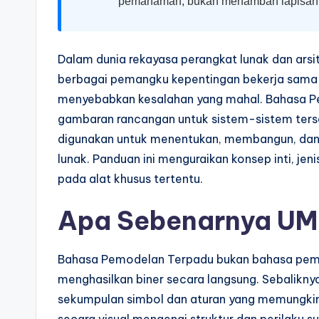
a
pemahaman, bukan menambah lapisan ya
r
Dalam dunia rekayasa perangkat lunak dan arsit
e
berbagai pemangku kepentingan bekerja sama 
I
menyebabkan kesalahan yang mahal. Bahasa P
gambaran rancangan untuk sistem-sistem terse
n
digunakan untuk menentukan, membangun, dan
d
lunak. Panduan ini menguraikan konsep inti, jen
pada alat khusus tertentu.
u
s
Apa Sebenarnya U
tr
Bahasa Pemodelan Terpadu bukan bahasa pemr
y
menghasilkan biner secara langsung. Sebalikny
U
sekumpulan simbol dan aturan yang memungkin