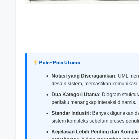
si
g
h
t
s
Poin-Poin Utama
&
Notasi yang Diseragamkan:
UML menye
desain sistem, memastikan komunikasi y
S
Dua Kategori Utama:
Diagram struktur
o
perilaku menangkap interaksi dinamis.
ft
Standar Industri:
Banyak digunakan da
sistem kompleks sebelum proses penuli
w
Kejelasan Lebih Penting dari Komple