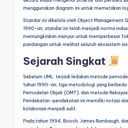
secara visual mengenai struktur dan perilaku s
p
menggunakan diagram ini untuk memetakan logika
d
Standar ini dikelola oleh Object Management G
a
1990-an, standar ini telah menjadi norma indus
memungkinkan insinyur untuk memperbesar fo
t
pandangan untuk melihat seluruh ekosistem si
e
Sejarah Singkat
s
Sebelum UML, terjadi ledakan metode pemodela
tahun 1990-an, tiga metodologi yang berbeda
Pemodelan Objek (OMT), dan metode Rekayasa
Pendekatan-pendekatan ini memiliki notasi da
kolaborasi menjadi sulit.
Pada tahun 1994, Booch, James Rumbaugh, da